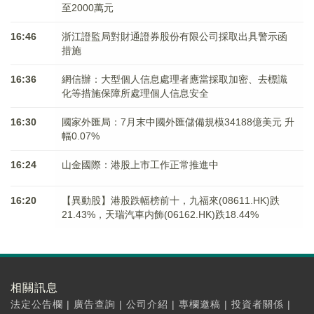
至2000萬元
16:46
浙江證監局對財通證券股份有限公司採取出具警示函
措施
16:36
網信辦：大型個人信息處理者應當採取加密、去標識
化等措施保障所處理個人信息安全
16:30
國家外匯局：7月末中國外匯儲備規模34188億美元 升
幅0.07%
16:24
山金國際：港股上市工作正常推進中
16:20
【異動股】港股跌幅榜前十，九福來(08611.HK)跌
21.43%，天瑞汽車内飾(06162.HK)跌18.44%
相關訊息
法定公告欄
|
廣告查詢
|
公司介紹
|
專欄邀稿
|
投資者關係
|