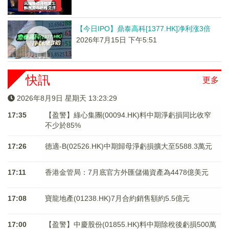
【今日IPO】鼎泰高科[1377.HK]净利涨3倍
2026年7月15日 下午5:51
快訊
更多
2026年8月9日 星期天 13:23:29
17:35
【盈警】綠心集團(00094.HK)料中期淨虧損同比收窄
不少於85%
17:26
德適-B(02526.HK)中期歸母淨虧損擴大至5588.3萬元
17:11
香港金管局：7月底官方外匯儲備資產為4478億美元
17:08
寶龍地產(01238.HK)7月合約銷售額約5.5億元
17:00
【盈警】中慶股份(01855.HK)料中期除稅後虧損500萬