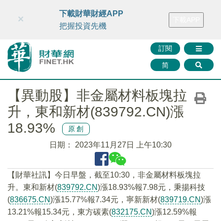
財華智庫網
FINTV
FINMETA
財華證券
媒體矩陣
下載財華財經APP
×
下載APP
智庫沙龍
聯絡我們
把握投資先機
訂閱
简
【異動股】非金屬材料板塊拉
升，東和新材(839792.CN)漲
18.93%
原創
日期：
2023年11月27日 上午10:30
【財華社訊】今日早盤，截至10:30，非金屬材料板塊拉
升。東和新材(
839792.CN
)漲18.93%報7.98元，秉揚科技
(
836675.CN
)漲15.77%報7.34元，寧新新材(
839719.CN
)漲
13.21%報15.34元，東方碳素(
832175.CN
)漲12.59%報