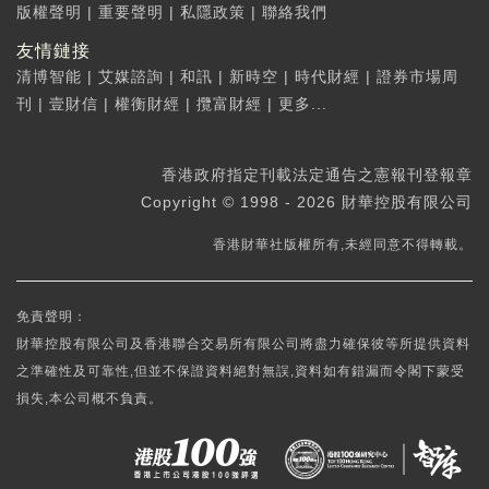
版權聲明
|
重要聲明
|
私隱政策
|
聯絡我們
友情鏈接
清博智能
|
艾媒諮詢
|
和訊
|
新時空
|
時代財經
|
證券市場周
刊
|
壹財信
|
權衡財經
|
攬富財經
|
更多...
香港政府指定刊載法定通告之憲報刊登報章
Copyright © 1998 - 2026 財華控股有限公司
香港財華社版權所有,未經同意不得轉載。
免責聲明：
財華控股有限公司及香港聯合交易所有限公司將盡力確保彼等所提供資料
之準確性及可靠性,但並不保證資料絕對無誤,資料如有錯漏而令閣下蒙受
損失,本公司概不負責。