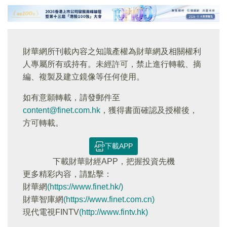
財華網所刊載內容之知識產權為財華網及相關權利
人專屬所有或持有。未經許可，禁止進行轉載、摘
編、複製及建立鏡像等任何使用。
如有意願轉載，請發郵件至
content@finet.com.hk
，獲得書面確認及授權後，
方可轉載。
下載APP
下載財華財經APP，把握投資先機
更多精彩内容，請點擊：
財華網
(https://www.finet.hk/)
財華智庫網
(https://www.finet.com.cn)
現代電視FINTV
(http://www.fintv.hk)