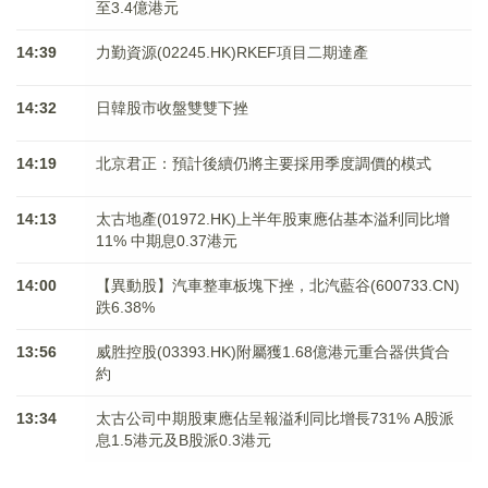
至3.4億港元
14:39
力勤資源(02245.HK)RKEF項目二期達產
14:32
日韓股市收盤雙雙下挫
14:19
北京君正：預計後續仍將主要採用季度調價的模式
14:13
太古地產(01972.HK)上半年股東應佔基本溢利同比增
11% 中期息0.37港元
14:00
【異動股】汽車整車板塊下挫，北汽藍谷(600733.CN)
跌6.38%
13:56
威胜控股(03393.HK)附屬獲1.68億港元重合器供貨合
約
13:34
太古公司中期股東應佔呈報溢利同比增長731% A股派
息1.5港元及B股派0.3港元