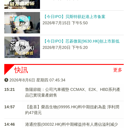
【今日IPO】贝斯特获赴港上市备案
2026年7月15日 下午5:50
【今日IPO】芯碁微装[9630.HK]创上市新低
2026年7月20日 下午5:20
快訊
更多
2026年8月6日 星期四 07:45:34
15:21
魯陽節能：公司汽車襯墊 CCMAX、E2K、HBD系列產
品已實現量產銷售
14:57
【盈喜】榮昌生物(09995.HK)料中期扭虧為盈 淨利潤
約47億元
14:46
港通控股(00032.HK)料中期權益持有人應佔溢利減少