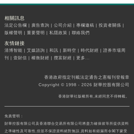
相關訊息
法定公告欄
|
廣告查詢
|
公司介紹
|
專欄邀稿
|
投資者關係
|
版權聲明
|
重要聲明
|
私隱政策
|
聯絡我們
友情鏈接
清博智能
|
艾媒諮詢
|
和訊
|
新時空
|
時代財經
|
證券市場周
刊
|
壹財信
|
權衡財經
|
攬富財經
|
更多...
香港政府指定刊載法定通告之憲報刊登報章
Copyright © 1998 - 2026 財華控股有限公司
香港財華社版權所有,未經同意不得轉載。
免責聲明：
財華控股有限公司及香港聯合交易所有限公司將盡力確保彼等所提供資料
之準確性及可靠性,但並不保證資料絕對無誤,資料如有錯漏而令閣下蒙受