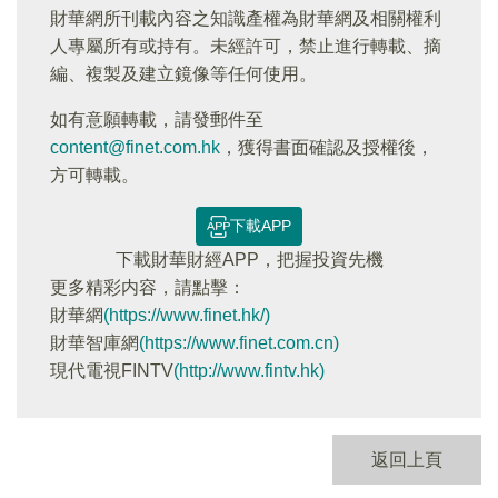
財華網所刊載內容之知識產權為財華網及相關權利
人專屬所有或持有。未經許可，禁止進行轉載、摘
編、複製及建立鏡像等任何使用。
如有意願轉載，請發郵件至
content@finet.com.hk
，獲得書面確認及授權後，
方可轉載。
下載APP
下載財華財經APP，把握投資先機
更多精彩内容，請點擊：
財華網
(https://www.finet.hk/)
財華智庫網
(https://www.finet.com.cn)
現代電視FINTV
(http://www.fintv.hk)
返回上頁