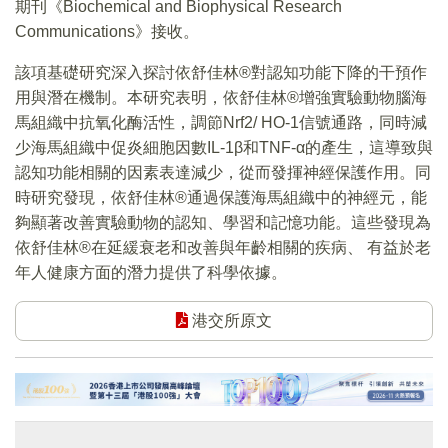
期刊《Biochemical and Biophysical Research
Communications》接收。
該項基礎研究深入探討依舒佳林®對認知功能下降的干預作
用與潛在機制。本研究表明，依舒佳林®增強實驗動物腦海
馬組織中抗氧化酶活性，調節Nrf2/ HO-1信號通路，同時減
少海馬組織中促炎細胞因數IL-1β和TNF-α的產生，這導致與
認知功能相關的因素表達減少，從而發揮神經保護作用。同
時研究發現，依舒佳林®通過保護海馬組織中的神經元，能
夠顯著改善實驗動物的認知、學習和記憶功能。這些發現為
依舒佳林®在延緩衰老和改善與年齡相關的疾病、 有益於老
年人健康方面的潛力提供了科學依據。
港交所原文