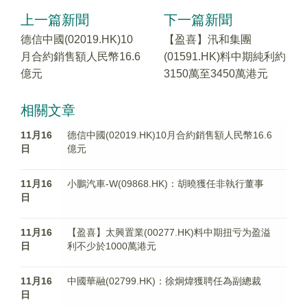
上一篇新聞
下一篇新聞
德信中國(02019.HK)10
【盈喜】汛和集團
月合約銷售額人民幣16.6
(01591.HK)料中期純利約
億元
3150萬至3450萬港元
相關文章
11月16
德信中國(02019.HK)10月合約銷售額人民幣16.6
日
億元
11月16
小鵬汽車-W(09868.HK)：胡曉獲任非執行董事
日
11月16
【盈喜】太興置業(00277.HK)料中期扭亏为盈溢
日
利不少於1000萬港元
11月16
中國華融(02799.HK)：徐炯煒獲聘任為副總裁
日