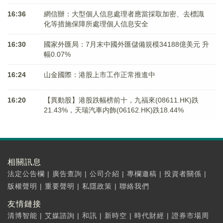
16:36
網信辦：大型個人信息處理者應當採取加密、去標識
化等措施保障所處理個人信息安全
16:30
國家外匯局：7月末中國外匯儲備規模34188億美元 升
幅0.07%
16:24
山金國際：港股上市工作正常推進中
16:20
【異動股】港股跌幅榜前十，九福來(08611.HK)跌
21.43%，天瑞汽車内飾(06162.HK)跌18.44%
相關訊息
法定公告欄
|
廣告查詢
|
公司介紹
|
專欄邀稿
|
投資者關係
|
版權聲明
|
重要聲明
|
私隱政策
|
聯絡我們
友情鏈接
清博智能
|
艾媒諮詢
|
和訊
|
新時空
|
時代財經
|
證券市場周