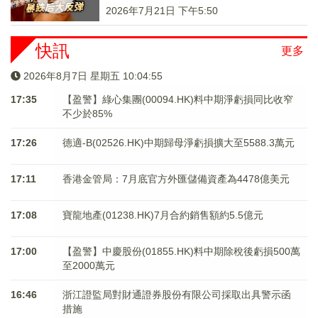
2026年7月21日 下午5:50
快訊
更多
2026年8月7日 星期五 10:04:55
17:35
【盈警】綠心集團(00094.HK)料中期淨虧損同比收窄
不少於85%
17:26
德適-B(02526.HK)中期歸母淨虧損擴大至5588.3萬元
17:11
香港金管局：7月底官方外匯儲備資產為4478億美元
17:08
寶龍地產(01238.HK)7月合約銷售額約5.5億元
17:00
【盈警】中慶股份(01855.HK)料中期除稅後虧損500萬
至2000萬元
16:46
浙江證監局對財通證券股份有限公司採取出具警示函
措施