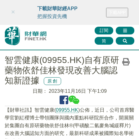
財華智庫網
FINTV
FINMETA
財華證券
媒體矩陣
下載財華財經APP
×
下載APP
智庫沙龍
聯絡我們
把握投資先機
訂閱
简
智雲健康(09955.HK)自有原研
藥物依舒佳林發現改善大腦認
知新證據
原創
日期：
2023年11月16日 下午1:09
【財華社訊】智雲健康(
09955.HK
)公佈，近日，公司首席醫
學官劉紅櫻博士帶領團隊與國內重點科研院所合作，開展關
於集團自有原研藥物依舒佳林®(甲磺酸二氫麥角堿緩釋片)
在改善大腦認知方面的研究，最新科研成果被國際知名學術