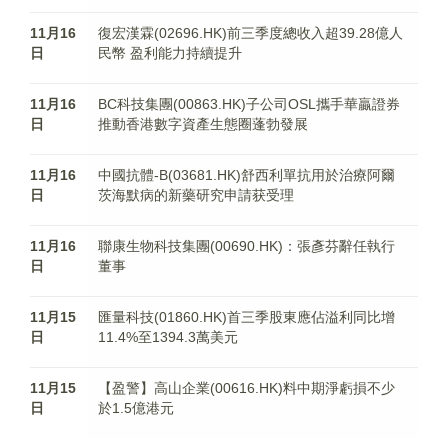
11月16
復宏漢霖(02696.HK)前三季度總收入超39.28億人
日
民幣 盈利能力持續提升
11月16
BC科技集團(00863.HK)子公司OSL攜手華贏證券
日
推動香港數字資產生態圈蓬勃發展
11月16
中國抗體-B(03681.HK)舒西利單抗用於治療阿爾
日
茨海默病的新藥研究申請获受理
11月16
聯康生物科技集團(00690.HK)：張彥芬辭任執行
日
董事
11月15
匯量科技(01860.HK)首三季股東應佔溢利同比增
日
11.4%至1394.3萬美元
11月15
【盈警】高山企業(00616.HK)料中期淨虧損不少
日
於1.5億港元