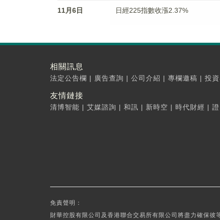
11月6日
日經225指數收漲2.37%
相關訊息
法定公告欄
|
廣告查詢
|
公司介紹
|
專欄邀稿
|
投資
友情鏈接
清博智能
|
艾媒諮詢
|
和訊
|
新時空
|
時代財經
|
證
免責聲明：
財華控股有限公司及香港聯合交易所有限公司將盡力確保彼等