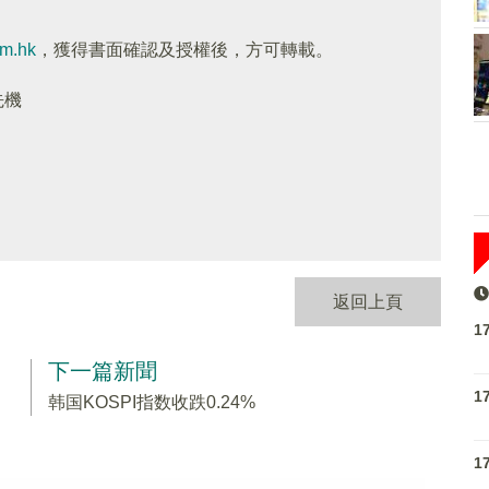
om.hk
，獲得書面確認及授權後，方可轉載。
先機
返回上頁
1
下一篇新聞
1
韩国KOSPI指数收跌0.24%
1