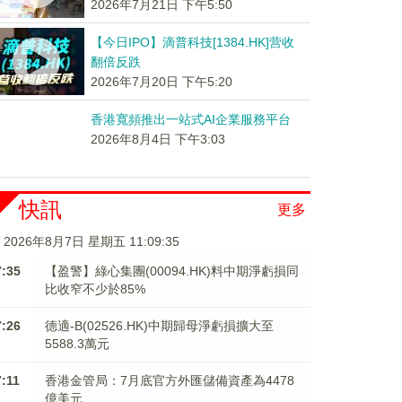
2026年7月21日 下午5:50
【今日IPO】滴普科技[1384.HK]营收
翻倍反跌
2026年7月20日 下午5:20
香港寬頻推出一站式AI企業服務平台
2026年8月4日 下午3:03
快訊
更多
2026年8月7日 星期五 11:09:36
7:35
【盈警】綠心集團(00094.HK)料中期淨虧損同
比收窄不少於85%
7:26
德適-B(02526.HK)中期歸母淨虧損擴大至
5588.3萬元
7:11
香港金管局：7月底官方外匯儲備資產為4478
億美元