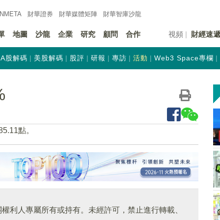
INMETA
財華證券
財華
媒體矩陣
財華
智庫沙龍
單
地圖
沙龍
企業
研究
顧問
合作
視頻
財經速
A股解碼
美股解碼
股評
研報
專訪
活動
Web3 Space專欄
%
5.11點。
關權利人專屬所有或持有。未經許可，禁止進行轉載、