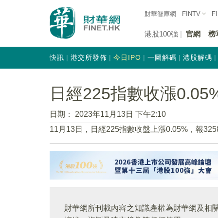
財華智庫網
FINTV
F
港股100強
官網
榜
快訊
港交所發佈
今日IPO
一圖解碼
港股解碼
日經225指數收漲0.05
日期：
2023年11月13日 下午2:10
11月13日，日經225指數收盤上漲0.05%，報3258
財華網所刊載內容之知識產權為財華網及相