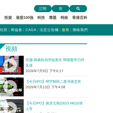
訂閱
简
遞
投資
港股100強
科技
專題
時政
香港百科
社區
商協會
CAGA
法定公告欄
服務
聯絡我們
視頻
洪灏-风格轮动开始发生 韩国股市已经
见顶
2026年7月9日 下午6:17
【今日IPO】明宇制药二度冲港交所
2026年7月13日 下午4:08
【今日IPO】保济元和[2633.HK]分拆
上市