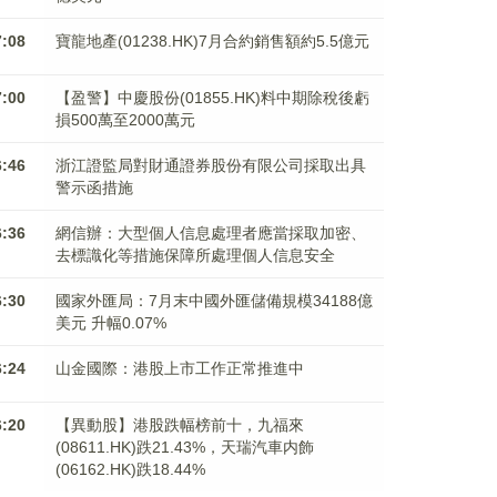
7:08
寶龍地產(01238.HK)7月合約銷售額約5.5億元
7:00
【盈警】中慶股份(01855.HK)料中期除稅後虧
損500萬至2000萬元
6:46
浙江證監局對財通證券股份有限公司採取出具
警示函措施
6:36
網信辦：大型個人信息處理者應當採取加密、
去標識化等措施保障所處理個人信息安全
6:30
國家外匯局：7月末中國外匯儲備規模34188億
美元 升幅0.07%
6:24
山金國際：港股上市工作正常推進中
6:20
【異動股】港股跌幅榜前十，九福來
(08611.HK)跌21.43%，天瑞汽車内飾
(06162.HK)跌18.44%