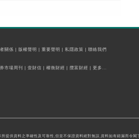
者關係
|
版權聲明
|
重要聲明
|
私隱政策
|
聯絡我們
券市場周刊
|
壹財信
|
權衡財經
|
攬富財經
|
更多...
所提供資料之準確性及可靠性,但並不保證資料絕對無誤,資料如有錯漏而令閣