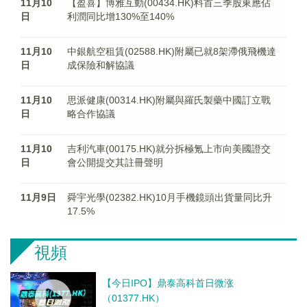
11月10
【盈喜】博雅互動(00434.HK)料首三季股東應佔
日
利潤同比增130%至140%
11月10
中銀航空租賃(02588.HK)附屬已就8架滯俄飛機達
日
成保險和解協議
11月10
思派健康(00314.HK)附屬與羅氏製藥中國訂立戰
日
略合作協議
11月10
吉利汽車(00175.HK)就分拆極氪上市向美國證交
日
會公開提交其註冊聲明
11月9日
舜宇光學(02382.HK)10月手機鏡頭出貨量同比升
17.5%
視頻
【今日IPO】鼎泰高科首日微涨
（01377.HK）