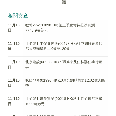
議
相關文章
11月10
微博-SW(09898.HK)第三季度亏转盈淨利潤
日
7748.9萬美元
11月10
【盈警】中發展控股(00475.HK)料中期股東應佔
日
虧損淨額增約110%至120%
11月10
北京建設(00925.HK)：張旭東及任林辭任執行董
日
事
11月10
弘陽地產(01996.HK)10月合約銷售額12.02億人民
日
幣
11月10
【盈警】建業實業(00216.HK)料中期盈轉虧不超
日
1000萬港元