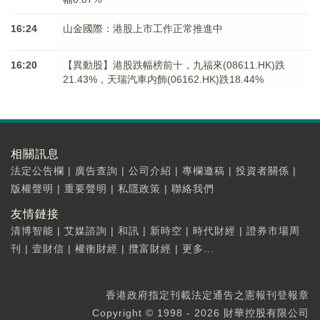
16:24
山金國際：港股上市工作正常推進中
16:20
【異動股】港股跌幅榜前十，九福來(08611.HK)跌
21.43%，天瑞汽車内飾(06162.HK)跌18.44%
相關訊息
法定公告欄
|
廣告查詢
|
公司介紹
|
專欄邀稿
|
投資者關係
|
版權聲明
|
重要聲明
|
私隱政策
|
聯絡我們
友情鏈接
清博智能
|
艾媒諮詢
|
和訊
|
新時空
|
時代財經
|
證券市場周
刊
|
壹財信
|
權衡財經
|
攬富財經
|
更多...
香港政府指定刊載法定通告之憲報刊登報章
Copyright © 1998 - 2026 財華控股有限公司