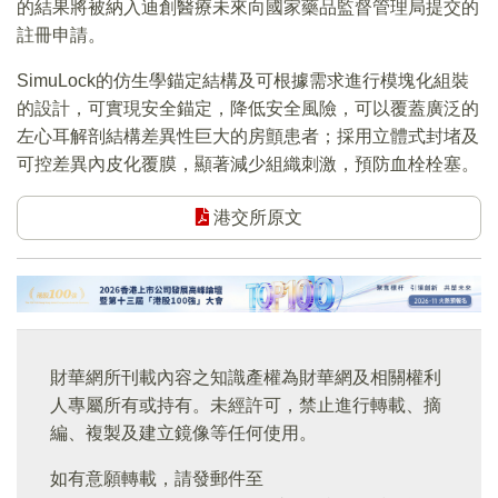
的結果將被納入迪創醫療未來向國家藥品監督管理局提交的
註冊申請。
SimuLock的仿生學錨定結構及可根據需求進行模塊化組裝
的設計，可實現安全錨定，降低安全風險，可以覆蓋廣泛的
左心耳解剖結構差異性巨大的房顫患者；採用立體式封堵及
可控差異內皮化覆膜，顯著減少組織刺激，預防血栓栓塞。
港交所原文
財華網所刊載內容之知識產權為財華網及相關權利
人專屬所有或持有。未經許可，禁止進行轉載、摘
編、複製及建立鏡像等任何使用。
如有意願轉載，請發郵件至