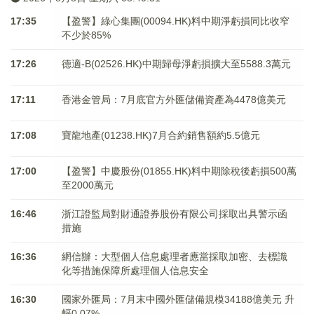
17:35
【盈警】綠心集團(00094.HK)料中期淨虧損同比收窄
不少於85%
17:26
德適-B(02526.HK)中期歸母淨虧損擴大至5588.3萬元
17:11
香港金管局：7月底官方外匯儲備資產為4478億美元
17:08
寶龍地產(01238.HK)7月合約銷售額約5.5億元
17:00
【盈警】中慶股份(01855.HK)料中期除稅後虧損500萬
至2000萬元
16:46
浙江證監局對財通證券股份有限公司採取出具警示函
措施
16:36
網信辦：大型個人信息處理者應當採取加密、去標識
化等措施保障所處理個人信息安全
16:30
國家外匯局：7月末中國外匯儲備規模34188億美元 升
幅0.07%