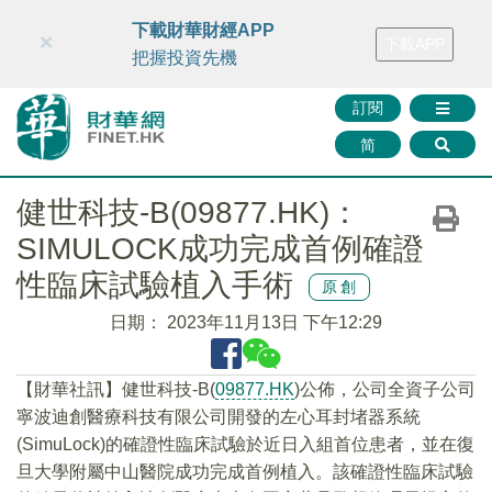
財華智庫網
FINTV
FINMETA
財華證券
媒體矩陣
下載財華財經APP
×
下載APP
智庫沙龍
聯絡我們
把握投資先機
訂閱
简
健世科技-B(09877.HK)：
SIMULOCK成功完成首例確證
性臨床試驗植入手術
原創
日期：
2023年11月13日 下午12:29
【財華社訊】健世科技-B(
09877.HK
)公佈，公司全資子公司
寧波迪創醫療科技有限公司開發的左心耳封堵器系統
(SimuLock)的確證性臨床試驗於近日入組首位患者，並在復
旦大學附屬中山醫院成功完成首例植入。該確證性臨床試驗