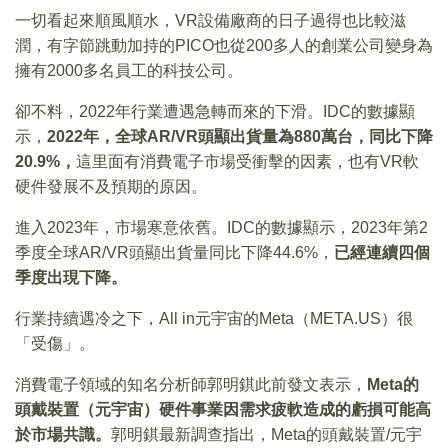
一切看起來順風順水，VR設備廠商的日子過得也比較滋
潤，有字節跳動加持的PICO也從200多人的創業公司變身為
擁有2000多名員工的科技公司。
卻不料，2022年行業遭遇急轉而來的下滑。IDC的數據顯
示，
2022年，全球AR/VR頭顯出貨量為880萬台，同比下降
20.9%，
這里面有消費電子市場受衝擊的因素，也有VR軟
硬件發展不及預期的原因。
進入2023年，市場寒意依舊。IDC的數據顯示，2023年第2
季度全球AR/VR頭顯出貨量同比下降44.6%，
已經連續四個
季度出現下降。
行業持續遇冷之下，All in元宇宙的Meta（META.US）很
「受傷」。
消費電子領域的知名分析師郭明錤此前發文表示，
Meta的
頭戴裝置（元宇宙）硬件事業因需求疲軟造成的虧損可能高
於市場共識。
郭明錤最新調查指出，Meta的頭戴裝置/元宇