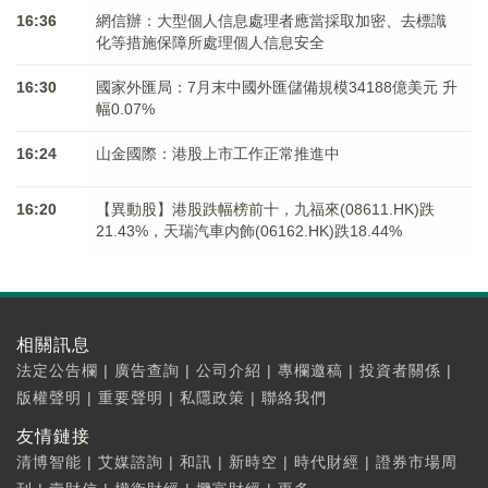
16:36
網信辦：大型個人信息處理者應當採取加密、去標識
化等措施保障所處理個人信息安全
16:30
國家外匯局：7月末中國外匯儲備規模34188億美元 升
幅0.07%
16:24
山金國際：港股上市工作正常推進中
16:20
【異動股】港股跌幅榜前十，九福來(08611.HK)跌
21.43%，天瑞汽車内飾(06162.HK)跌18.44%
相關訊息
法定公告欄
|
廣告查詢
|
公司介紹
|
專欄邀稿
|
投資者關係
|
版權聲明
|
重要聲明
|
私隱政策
|
聯絡我們
友情鏈接
清博智能
|
艾媒諮詢
|
和訊
|
新時空
|
時代財經
|
證券市場周