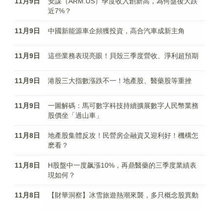
11月9日
安謀（ARM.US）季度收入創新高，為何盤後大跌
近7%？
11月9日
中國新能源車企頻獲投資，高合汽車成新主角
11月9日
這些業務表現亮眼！貝殼三季度營收、淨利超預期
11月9日
港股三大指數漲跌不一！地產股、醫藥股等重挫
11月9日
一圖解碼：馬可數字科技持續擴展數字人民幣業務
股價坐「過山車」
11月8日
地產股集體反攻！民營房企融資又迎利好！機構怎
麽看？
11月8日
H股盤中一度飙漲10%，再鼎醫藥的三季度業績表
現如何？
11月8日
【財華洞察】冰雪旅遊熱潮來襲，多只概念股異動