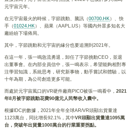
元宇宙元年。
在元宇宙最火的時候，字節跳動、騰訊（
00700.HK
）、快
手（
01024.HK
）、蘋果（AAPL.US）等國内外眾多知名大
廠紛紛下場佈局。
其中，字節跳動和元宇宙的緣分也要追溯到2021年。
在這一年，張一鳴急流勇退，卸任了字節挑動CEO，並退
出董事會。在内部全員信中，張一鳴表示，希望能夠相對專
注學習知識，系統思考，研究新事物，動手嘗試和體驗，以
十年為期，為公司創造更多可能。
而處於元宇宙風口的VR硬件廠商PICO被張一鳴看中，
2021
年8月被字節跳動花費90億元人民幣收入囊中。
根據IDC的數據，2021年全年全球AR/VR頭顯出貨量達
1123萬台，同比增長92.1%，其中
VR頭顯出貨量達1095萬
台，突破年出貨量1000萬台的行業重要拐點。