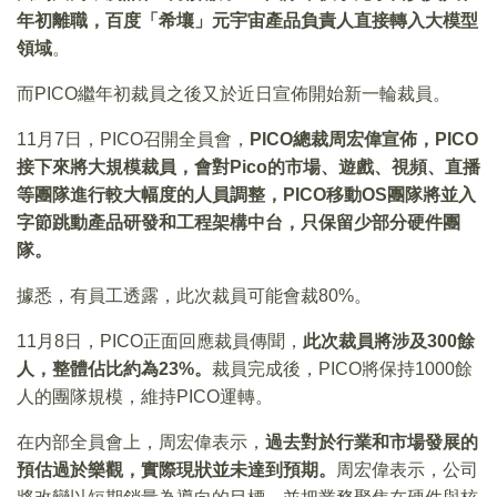
年初離職，百度「希壤」元宇宙產品負責人直接轉入大模型
領域
。
而PICO繼年初裁員之後又於近日宣佈開始新一輪裁員。
11月7日，PICO召開全員會，
PICO總裁周宏偉宣佈，PICO
接下來將大規模裁員，會對Pico的市場、遊戲、視頻、直播
等團隊進行較大幅度的人員調整，PICO移動OS團隊將並入
字節跳動產品研發和工程架構中台，只保留少部分硬件團
隊。
據悉，有員工透露，此次裁員可能會裁80%。
11月8日，PICO正面回應裁員傳聞，
此次裁員將涉及300餘
人，整體佔比約為23%。
裁員完成後，PICO將保持1000餘
人的團隊規模，維持PICO運轉。
在内部全員會上，周宏偉表示，
過去對於行業和市場發展的
預估過於樂觀，實際現狀並未達到預期。
周宏偉表示，公司