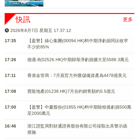
快訊
更多
2026年8月7日 星期五 17:37:13
17:35
【盈警】綠心集團(00094.HK)料中期淨虧損同比收窄
不少於85%
17:26
德適-B(02526.HK)中期歸母淨虧損擴大至5588.3萬元
17:11
香港金管局：7月底官方外匯儲備資產為4478億美元
17:08
寶龍地產(01238.HK)7月合約銷售額約5.5億元
17:00
【盈警】中慶股份(01855.HK)料中期除稅後虧損500萬
至2000萬元
16:46
浙江證監局對財通證券股份有限公司採取出具警示函
措施