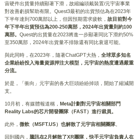
宙硬件出貨量持續顯著下滑，故縮編頭戴裝置/元宇宙事業
對改善虧損幫助有限。Quest3最初的出貨預估為在2023年
下半年達到700萬部以上，但因預期需求疲軟，
故目前對今
年下半年出貨預估為200-250萬部，2024年出貨量則約100
萬部。
Quest的出貨量在2023將進一步顯著同比下滑約50%
至350萬部，2024年出貨量不排除還有同比衰退可能。
與此同時，在2023年，隨著ChatGPT大熱，
全球眾多知名
企業紛紛投入海量資源押注大模型，元宇宙的熱度遭遇嚴重
分流。
於是，「衝向」元宇宙的各大巨頭紛紛掉頭，開始了縮減開
支。
10月初，有媒體報道稱，
Meta計劃對元宇宙相關部門
Reality Labs的芯片開發團隊（FAST）進行裁員。
此外，
微軟（MSFT.US）也解散了元宇宙相關團隊
。
回到國内，
騰訊在2月解散了XR團隊，快手元宇宙負責人在