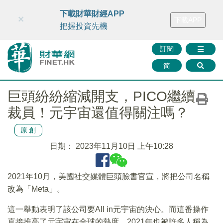
財華智庫網
FINTV
FINMETA
財華證券
媒體矩陣
下載財華財經APP
×
下載APP
智庫沙龍
聯絡我們
把握投資先機
訂閱
简
巨頭紛紛縮減開支，PICO繼續
裁員！元宇宙還值得關注嗎？
原創
日期：
2023年11月10日 上午10:28
2021年10月，美國社交媒體巨頭臉書官宣，將把公司名稱
改為「Meta」。
這一舉動表明了該公司要All in元宇宙的決心。而這番操作
直接推高了元宇宙在全球的熱度，2021年也被許多人稱為