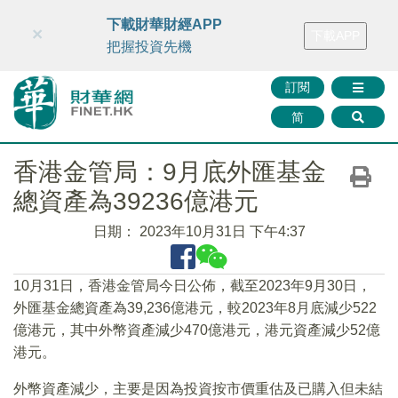
財華智庫網
FINTV
FINMETA
財華證券
媒體矩陣
下載財華財經APP
×
下載APP
智庫沙龍
聯絡我們
把握投資先機
訂閱
简
香港金管局：9月底外匯基金
總資產為39236億港元
日期：
2023年10月31日 下午4:37
10月31日，香港金管局今日公佈，截至2023年9月30日，
外匯基金總資產為39,236億港元，較2023年8月底減少522
億港元，其中外幣資產減少470億港元，港元資產減少52億
港元。
外幣資產減少，主要是因為投資按市價重估及已購入但未結