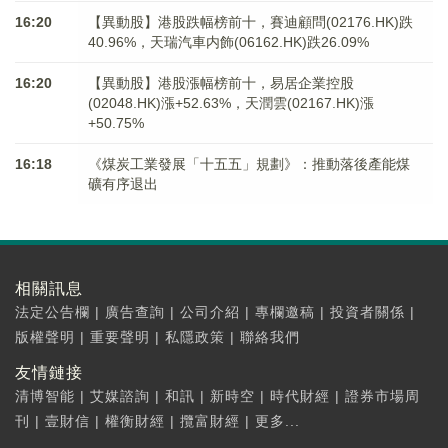
16:20
【異動股】港股跌幅榜前十，賽迪顧問(02176.HK)跌
40.96%，天瑞汽車内飾(06162.HK)跌26.09%
16:20
【異動股】港股漲幅榜前十，易居企業控股
(02048.HK)漲+52.63%，天潤雲(02167.HK)漲
+50.75%
16:18
《煤炭工業發展「十五五」規劃》：推動落後產能煤
礦有序退出
相關訊息
法定公告欄
|
廣告查詢
|
公司介紹
|
專欄邀稿
|
投資者關係
|
版權聲明
|
重要聲明
|
私隱政策
|
聯絡我們
友情鏈接
清博智能
|
艾媒諮詢
|
和訊
|
新時空
|
時代財經
|
證券市場周
刊
|
壹財信
|
權衡財經
|
攬富財經
|
更多...