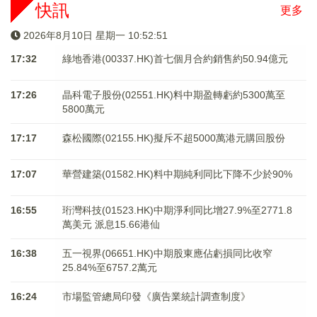
快訊
更多
2026年8月10日 星期一 10:52:51
17:32
綠地香港(00337.HK)首七個月合約銷售約50.94億元
17:26
晶科電子股份(02551.HK)料中期盈轉虧約5300萬至
5800萬元
17:17
森松國際(02155.HK)擬斥不超5000萬港元購回股份
17:07
華營建築(01582.HK)料中期純利同比下降不少於90%
16:55
珩灣科技(01523.HK)中期淨利同比增27.9%至2771.8
萬美元 派息15.66港仙
16:38
五一視界(06651.HK)中期股東應佔虧損同比收窄
25.84%至6757.2萬元
16:24
市場監管總局印發《廣告業統計調查制度》