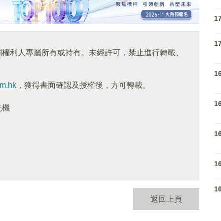
1
1
關權利人專屬所有或持有。未經許可，禁止進行轉載、
1
om.hk
，獲得書面確認及授權後，方可轉載。
1
先機
1
1
1
返回上頁