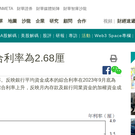
INMETA
財華證券
財華
媒體矩陣
財華
智庫沙龍
單
地圖
沙龍
企業
研究
顧問
合作
視頻
財經速
A股解碼
美股解碼
股評
研報
專訪
活動
Web3 Space專欄
利率為2.68厘
率。反映銀行平均資金成本的綜合利率在2023年9月底為
3基點。綜合利率上升，反映月內存款及銀行同業資金的加權資金成