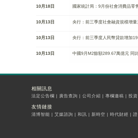
10月18日
國家統計局：9月份社會消費品零售
10月13日
央行：前三季度社會融資規模增量累
10月13日
央行：前三季度人民幣貸款增加19.
10月13日
中國9月M2餘額289.67萬億元 同比
相關訊息
法定公告欄
|
廣告查詢
|
公司介紹
|
專欄邀稿
|
投資
友情鏈接
清博智能
|
艾媒諮詢
|
和訊
|
新時空
|
時代財經
|
證