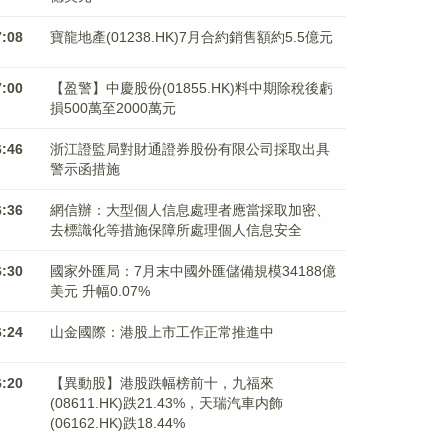
7:08
寶龍地產(01238.HK)7月合約銷售額約5.5億元
7:00
【盈警】中慶股份(01855.HK)料中期除稅後虧
損500萬至2000萬元
6:46
浙江證監局對財通證券股份有限公司採取出具
警示函措施
6:36
網信辦：大型個人信息處理者應當採取加密、
去標識化等措施保障所處理個人信息安全
6:30
國家外匯局：7月末中國外匯儲備規模34188億
美元 升幅0.07%
6:24
山金國際：港股上市工作正常推進中
6:20
【異動股】港股跌幅榜前十，九福來
(08611.HK)跌21.43%，天瑞汽車内飾
(06162.HK)跌18.44%