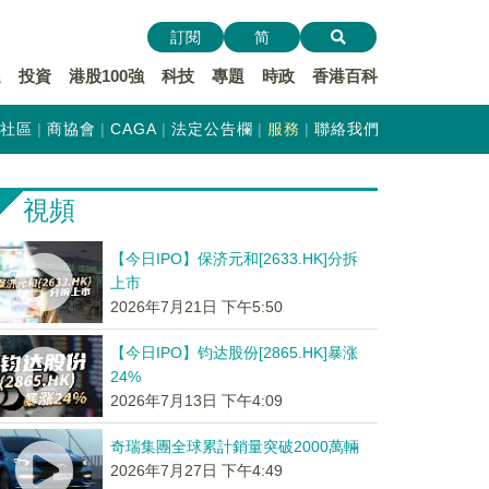
訂閱
简
遞
投資
港股100強
科技
專題
時政
香港百科
社區
商協會
CAGA
法定公告欄
服務
聯絡我們
視頻
【今日IPO】保济元和[2633.HK]分拆
上市
2026年7月21日 下午5:50
【今日IPO】钧达股份[2865.HK]暴涨
24%
2026年7月13日 下午4:09
奇瑞集團全球累計銷量突破2000萬輛
2026年7月27日 下午4:49