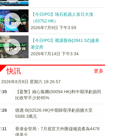
【今日IPO】珞石机器人首日大涨
（03752.HK）
2026年7月9日 下午3:59
【今日IPO】视源股份[2841.SZ]递表
港交所
2026年7月14日 下午3:34
快訊
更多
2026年8月8日 星期六 18:26:58
7:35
【盈警】綠心集團(00094.HK)料中期淨虧損同
比收窄不少於85%
7:26
德適-B(02526.HK)中期歸母淨虧損擴大至
5588.3萬元
7:11
香港金管局：7月底官方外匯儲備資產為4478
億美元