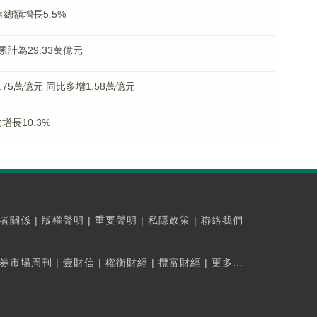
總額增長5.5%
計為29.33萬億元
75萬億元 同比多增1.58萬億元
增長10.3%
者關係
|
版權聲明
|
重要聲明
|
私隱政策
|
聯絡我們
券市場周刊
|
壹財信
|
權衡財經
|
攬富財經
|
更多...