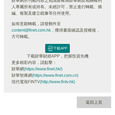
財華網所刊載內容之知識產權為財華網及相關權利
人專屬所有或持有。未經許可，禁止進行轉載、摘
編、複製及建立鏡像等任何使用。
如有意願轉載，請發郵件至
content@finet.com.hk
，獲得書面確認及授權後，
方可轉載。
下載APP
下載財華財經APP，把握投資先機
更多精彩内容，請點擊：
財華網
(https://www.finet.hk/)
財華智庫網
(https://www.finet.com.cn)
現代電視FINTV
(http://www.fintv.hk)
返回上頁