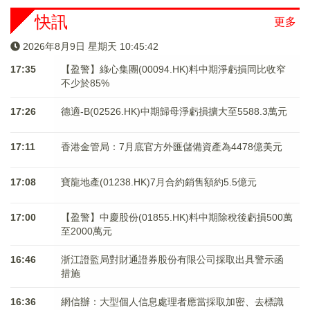
快訊
更多
2026年8月9日 星期天 10:45:42
17:35
【盈警】綠心集團(00094.HK)料中期淨虧損同比收窄
不少於85%
17:26
德適-B(02526.HK)中期歸母淨虧損擴大至5588.3萬元
17:11
香港金管局：7月底官方外匯儲備資產為4478億美元
17:08
寶龍地產(01238.HK)7月合約銷售額約5.5億元
17:00
【盈警】中慶股份(01855.HK)料中期除稅後虧損500萬
至2000萬元
16:46
浙江證監局對財通證券股份有限公司採取出具警示函
措施
16:36
網信辦：大型個人信息處理者應當採取加密、去標識