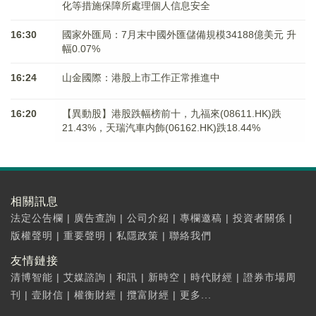
化等措施保障所處理個人信息安全
16:30
國家外匯局：7月末中國外匯儲備規模34188億美元 升
幅0.07%
16:24
山金國際：港股上市工作正常推進中
16:20
【異動股】港股跌幅榜前十，九福來(08611.HK)跌
21.43%，天瑞汽車内飾(06162.HK)跌18.44%
相關訊息
法定公告欄
|
廣告查詢
|
公司介紹
|
專欄邀稿
|
投資者關係
|
版權聲明
|
重要聲明
|
私隱政策
|
聯絡我們
友情鏈接
清博智能
|
艾媒諮詢
|
和訊
|
新時空
|
時代財經
|
證券市場周
刊
|
壹財信
|
權衡財經
|
攬富財經
|
更多...