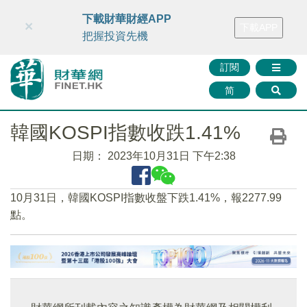
財華智庫網
FINTV
FINMETA
財華證券
媒體矩陣
下載財華財經APP
×
下載APP
智庫沙龍
聯絡我們
把握投資先機
訂閱
简
韓國KOSPI指數收跌1.41%
日期：
2023年10月31日 下午2:38
10月31日，韓國KOSPI指數收盤下跌1.41%，報2277.99
點。