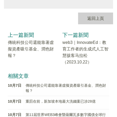
返回上頁
上一篇新聞
下一篇新聞
傳統科技公司還能靠著虛
web3｜InnovateEd：教
擬資產吸引基金、潤色財
育工作者的生成式人工智
報？
慧骇客马拉松
（2023.10.22）
相關文章
10月7日
傳統科技公司還能靠著虛擬資產吸引基金、潤色財
報？
10月7日
重罰在前，新加坡本地最大洗錢案已涉28億
10月7日
第11屆世界WEB3峰會暨薩爾瓦多數字國債全球行