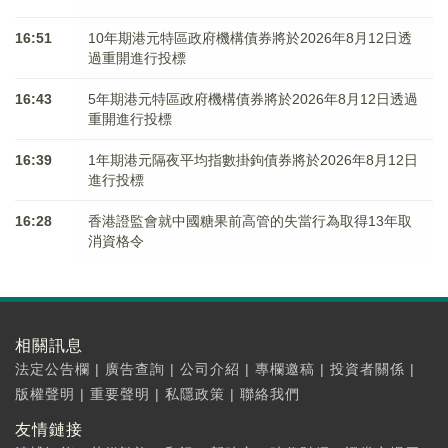
16:51
10年期港元特區政府機構債券將於2026年8月12日透
過重開進行投標
16:43
5年期港元特區政府機構債券將於2026年8月12日透過
重開進行投標
16:39
1年期港元隔夜平均指數掛鉤債券將於2026年8月12日
進行投標
16:28
香港證監會就中國糖果前高管的失當行為取得13年取
消資格令
相關訊息
法定公告欄
|
廣告查詢
|
公司介紹
|
專欄邀稿
|
投資者關係
|
版權聲明
|
重要聲明
|
私隱政策
|
聯絡我們
友情鏈接