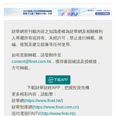
財華網所刊載內容之知識產權為財華網及相關權利
人專屬所有或持有。未經許可，禁止進行轉載、摘
編、複製及建立鏡像等任何使用。
如有意願轉載，請發郵件至
content@finet.com.hk
，獲得書面確認及授權後，
方可轉載。
下載APP
下載財華財經APP，把握投資先機
更多精彩内容，請點擊：
財華網
(https://www.finet.hk/)
財華智庫網
(https://www.finet.com.cn)
現代電視FINTV
(http://www.fintv.hk)