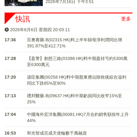
2026年7月16日 下午3:51
快訊
更多
2026年8月6日 星期四 20:03:11
17:36
百奧賽圖-B(02315.HK)料上半年歸母淨利潤同比增
391.87%至412.71%
17:28
【盈警】創想三維(03388.HK)料中期盈转亏約5300萬
至6300萬元
17:20
湯臣集團(00258.HK)料中期股東應佔除稅後綜合溢利
同比下跌85%至90%
17:13
禮邦醫藥-B(09637.HK)料中期虧損同比收窄15%至
25%
17:04
中國海外宏洋集團(00081.HK)7月合約銷售額按年上升
44%
16:53
和光智成完成天使輪數千萬融資