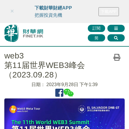
財華智庫網
FINTV
FINMETA
財華證券
媒體矩陣
下載財華財經APP
×
下載APP
智庫沙龍
聯絡我們
把握投資先機
訂閱
简
web3
第11届世界WEB3峰会
（2023.09.28）
日期：
2023年9月28日 下午1:39