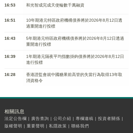
16:53
和光智成完成天使輪數千萬融資
16:51
10年期港元特區政府機構債券將於2026年8月12日透
過重開進行投標
16:43
5年期港元特區政府機構債券將於2026年8月12日透過
重開進行投標
16:39
1年期港元隔夜平均指數掛鉤債券將於2026年8月12日
進行投標
16:28
香港證監會就中國糖果前高管的失當行為取得13年取
消資格令
相關訊息
法定公告欄
|
廣告查詢
|
公司介紹
|
專欄邀稿
|
投資者關係
|
版權聲明
|
重要聲明
|
私隱政策
|
聯絡我們