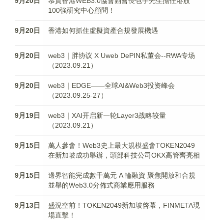
9月20日
恭賀香港WEB3.0協會副會長包宇先生擔任港股
100強研究中心顧問！
9月20日
香港如何抓住虛擬資產合規發展機遇
9月20日
web3｜胖协议 X Uweb DePIN私董会--RWA专场
（2023.09.21）
9月20日
web3｜EDGE——全球AI&Web3投资峰会
（2023.09.25-27）
9月19日
web3｜XAI开启新一轮Layer3战略较量
（2023.09.21）
9月15日
萬人參會！Web3史上最大規模盛會TOKEN2049
在新加坡成功舉辦，頭部科技公司OKX高管齊亮相
9月15日
邊界智能完成數千萬元 A 輪融資 聚焦開放和合規
並舉的Web3.0分佈式商業應用服務
9月13日
盛況空前！TOKEN2049新加坡啓幕，FINMETA現
場直擊！