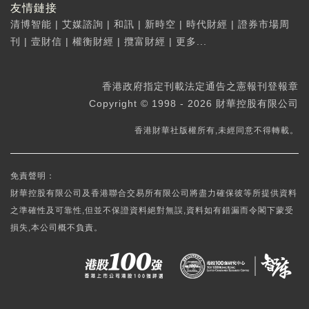
友情鏈接
清博智能
|
艾媒諮詢
|
和訊
|
新時空
|
時代財經
|
證券市場周
刊
|
壹財信
|
權衡財經
|
攬富財經
|
更多...
香港政府指定刊載法定通告之憲報刊登報章
Copyright © 1998 - 2026 財華控股有限公司
香港財華社版權所有,未經同意不得轉載。
免責聲明：
財華控股有限公司及香港聯合交易所有限公司將盡力確保彼等所提供資料
之準確性及可靠性,但並不保證資料絕對無誤,資料如有錯漏而令閣下蒙受
損失,本公司概不負責。