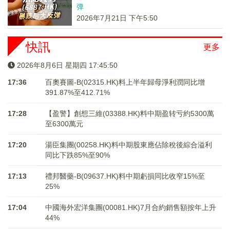
弹
2026年7月21日 下午5:50
快訊
更多
2026年8月6日 星期四 17:45:51
17:36
百奧賽圖-B(02315.HK)料上半年歸母淨利潤同比增
391.87%至412.71%
17:28
【盈警】創想三維(03388.HK)料中期盈转亏約5300萬
至6300萬元
17:20
湯臣集團(00258.HK)料中期股東應佔除稅後綜合溢利
同比下跌85%至90%
17:13
禮邦醫藥-B(09637.HK)料中期虧損同比收窄15%至
25%
17:04
中國海外宏洋集團(00081.HK)7月合約銷售額按年上升
44%