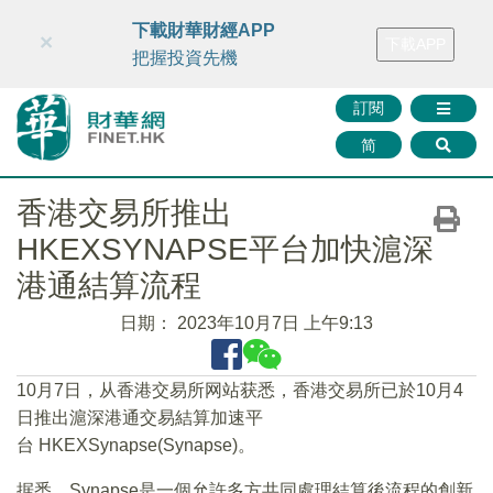
財華智庫網
FINTV
FINMETA
財華證券
媒體矩陣
下載財華財經APP
×
下載APP
智庫沙龍
聯絡我們
把握投資先機
訂閱
简
香港交易所推出
HKEXSYNAPSE平台加快滬深
港通結算流程
日期：
2023年10月7日 上午9:13
10月7日，从香港交易所网站获悉，香港交易所已於10月4
日推出滬深港通交易結算加速平
台 HKEXSynapse(Synapse)。
据悉，Synapse是一個允許多方共同處理結算後流程的創新