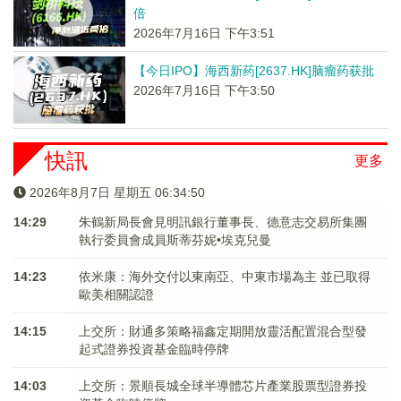
倍
2026年7月16日 下午3:51
【今日IPO】海西新药[2637.HK]脑瘤药获批
2026年7月16日 下午3:50
快訊
更多
2026年8月7日 星期五 06:34:50
14:29
朱鶴新局長會見明訊銀行董事長、德意志交易所集團
執行委員會成員斯蒂芬妮•埃克兒曼
14:23
依米康：海外交付以東南亞、中東市場為主 並已取得
歐美相關認證
14:15
上交所：財通多策略福鑫定期開放靈活配置混合型發
起式證券投資基金臨時停牌
14:03
上交所：景順長城全球半導體芯片產業股票型證券投