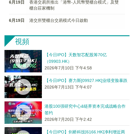
6月19日
香港交易所推出「港幣-人民幣雙櫃台模式」及雙
櫃台莊家機制
6月19日
港交所雙櫃台交易模式今日啟動
視頻
【今日IPO】天数智芯配股筹70亿
（09903.HK）
2026年7月10日 下午4:58
【今日IPO】赛力斯[09927.HK]业绩变脸暴跌
2026年7月13日 下午4:07
港股100强研究中心&链界资本完成战略合作
签约
2026年7月20日 下午2:42
【今日IPO】剑桥科技[6166.HK]净利增近两