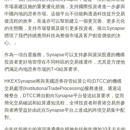
市場基建設施的重要優化措施，支持國際投資者進一步參與
中國内地的證券市場。這個平台不但能夠透過科技提升交易
後流程的效率，長遠亦可以幫助建立一個更完善、更多元化
的生態圈，支持市場發展及吸引更多投資者。推出Synapse
體現了我們持續應用科技為整個市場及客戶創造價值的決
心。」
作為一項自選服務，Synapse可以支持參與滬深股通的機構
投資者更好地管理在不同時區的交易後運作，尤其是方便他
們滿足内地證券市場的T+0結算要求。
HKEXSynapse將與美國證券存管結算公司(DTCC)的機構
交易處理(InstitutionalTradeProcessing)服務連接。通過這
種整合，DTCC將自動向Synapse平台發送結算要求，從而
簡化交易確認和結算通知流程，全球投資者和香港交易所參
與者將受益於由此在Synapse平台上達成的跨境交易集中配
對。
今年此前推出的滬深港通優化措施包括每年增加10天左右的