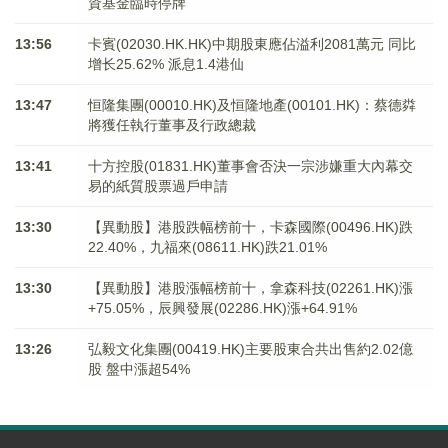
資基金臨時停牌
13:56
卡賓(02030.HK.HK)中期股東應佔溢利2081萬元 同比
增长25.62% 派息1.4港仙
13:47
恒隆集團(00010.HK)及恒隆地產(00101.HK)：蔡德粦
將獲任執行董事及行政總裁
13:41
十方控股(01831.HK)董事會否決一宗涉嫌重大內幕交
易的紙質股票過戶申請
13:30
【異動股】港股跌幅榜前十，卡森國際(00496.HK)跌
22.40%，九福來(08611.HK)跌21.01%
13:30
【異動股】港股漲幅榜前十，拿森科技(02261.HK)漲
+75.05%，辰興發展(02286.HK)漲+64.91%
13:26
弘毅文化集團(00419.HK)主要股東合共出售約2.02億
股 盤中漲超54%