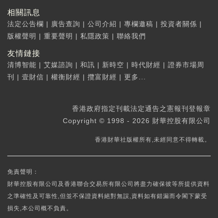
相關訊息
法定公告欄
|
廣告查詢
|
公司介紹
|
專欄邀稿
|
投資者關係
|
版權聲明
|
重要聲明
|
私隱政策
|
聯絡我們
友情鏈接
清博智能
|
艾媒諮詢
|
和訊
|
新時空
|
時代財經
|
證券市場周
刊
|
壹財信
|
權衡財經
|
攬富財經
|
更多...
香港政府指定刊載法定通告之憲報刊登報章
Copyright © 1998 - 2026 財華控股有限公司
香港財華社版權所有,未經同意不得轉載。
免責聲明：
財華控股有限公司及香港聯合交易所有限公司將盡力確保彼等所提供資料
之準確性及可靠性,但並不保證資料絕對無誤,資料如有錯漏而令閣下蒙受
損失,本公司概不負責。