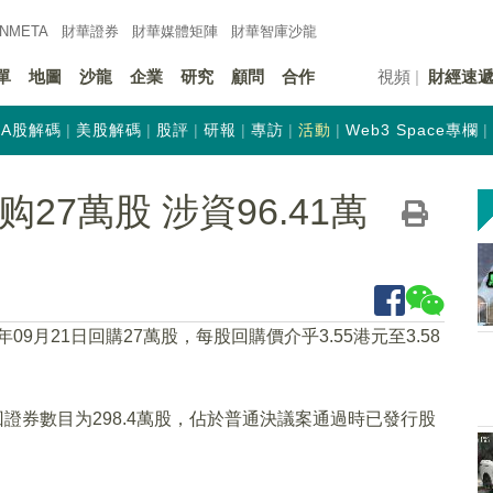
INMETA
財華證券
財華
媒體矩陣
財華
智庫沙龍
單
地圖
沙龍
企業
研究
顧問
合作
視頻
財經速
A股解碼
美股解碼
股評
研報
專訪
活動
Web3 Space專欄
回购27萬股 涉資96.41萬
3年09月21日回購27萬股，每股回購價介乎3.55港元至3.58
回證券數目为298.4萬股，佔於普通決議案通過時已發行股