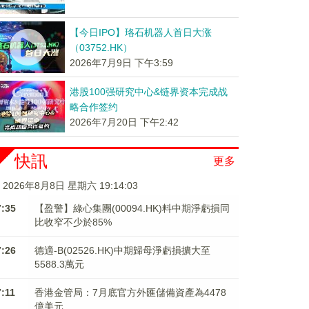
【今日IPO】珞石机器人首日大涨
（03752.HK）
2026年7月9日 下午3:59
港股100强研究中心&链界资本完成战
略合作签约
2026年7月20日 下午2:42
快訊
更多
2026年8月8日 星期六 19:14:03
7:35
【盈警】綠心集團(00094.HK)料中期淨虧損同
比收窄不少於85%
7:26
德適-B(02526.HK)中期歸母淨虧損擴大至
5588.3萬元
7:11
香港金管局：7月底官方外匯儲備資產為4478
億美元