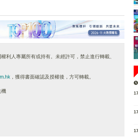
關權利人專屬所有或持有。未經許可，禁止進行轉載、
om.hk
，獲得書面確認及授權後，方可轉載。
先機
1
1
1