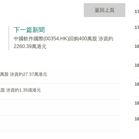
返回上頁
1
1
下一篇新聞
中國軟件國際(00354.HK)回购400萬股 涉資約
1
2260.39萬港元
1
9萬股 涉資約27.37萬港元
1
2萬股 涉資約1.35億港元
1
1