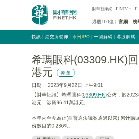
財華智庫網
FINTV
F
港股100強
官網
榜
快訊
港交所發佈
今日IPO
一圖解碼
港股解碼
希瑪眼科(03309.HK)
港元
原創
日期：
2023年9月22日 上午9:01
【財華社訊】希瑪眼科(
03309.HK
)公佈，於202
港元，涉資96.41萬港元。
本年內至今為止(自普通決議案通過以來) 累计購
份數目的0.236%。