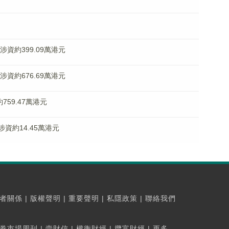
 涉資約399.09萬港元
 涉資約676.69萬港元
約759.47萬港元
 涉資約14.45萬港元
者關係
|
版權聲明
|
重要聲明
|
私隱政策
|
聯絡我們
券市場周刊
|
壹財信
|
權衡財經
|
攬富財經
|
更多...