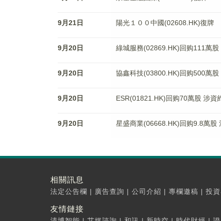
9月21日
陽光１００中國(02608.HK)復牌
9月20日
綠城服務(02869.HK)回购111萬股
9月20日
協鑫科技(03800.HK)回购500萬股
9月20日
ESR(01821.HK)回购70萬股 涉資
9月20日
星盛商業(06668.HK)回购9.8萬股
相關訊息
法定公告欄
|
廣告查詢
|
公司介紹
|
專欄邀稿
|
投資
友情鏈接
清博智能
|
艾媒諮詢
|
和訊
|
新時空
|
時代財經
|
證