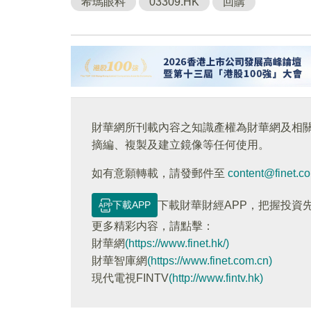
希瑪眼科
03309.HK
回購
財華網所刊載內容之知識產權為財華網及相
摘編、複製及建立鏡像等任何使用。
如有意願轉載，請發郵件至
content@finet.c
下載APP
下載財華財經APP，把握投資
更多精彩内容，請點擊：
財華網
(https://www.finet.hk/)
財華智庫網
(https://www.finet.com.cn)
現代電視FINTV
(http://www.fintv.hk)