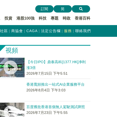
訂閱
简
遞
投資
港股100強
科技
專題
時政
香港百科
社區
商協會
CAGA
法定公告欄
服務
聯絡我們
視頻
【今日IPO】鼎泰高科[1377.HK]净利
涨3倍
2026年7月15日 下午5:51
香港寬頻推出一站式AI企業服務平台
2026年8月4日 下午3:03
百度獲批香港首個無人駕駛測試牌照
2026年7月23日 下午5:55