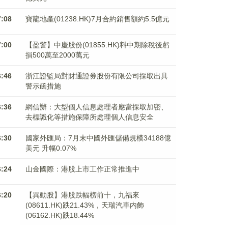
7:08
寶龍地產(01238.HK)7月合約銷售額約5.5億元
7:00
【盈警】中慶股份(01855.HK)料中期除稅後虧
損500萬至2000萬元
6:46
浙江證監局對財通證券股份有限公司採取出具
警示函措施
6:36
網信辦：大型個人信息處理者應當採取加密、
去標識化等措施保障所處理個人信息安全
6:30
國家外匯局：7月末中國外匯儲備規模34188億
美元 升幅0.07%
6:24
山金國際：港股上市工作正常推進中
6:20
【異動股】港股跌幅榜前十，九福來
(08611.HK)跌21.43%，天瑞汽車内飾
(06162.HK)跌18.44%