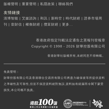
版權聲明
|
重要聲明
|
私隱政策
|
聯絡我們
友情鏈接
清博智能
|
艾媒諮詢
|
和訊
|
新時空
|
時代財經
|
證券市場周
刊
|
壹財信
|
權衡財經
|
攬富財經
|
更多...
香港政府指定刊載法定通告之憲報刊登報章
Copyright © 1998 - 2026 財華控股有限公司
香港財華社版權所有,未經同意不得轉載。
免責聲明：
財華控股有限公司及香港聯合交易所有限公司將盡力確保彼等所提供資料
之準確性及可靠性,但並不保證資料絕對無誤,資料如有錯漏而令閣下蒙受
損失,本公司概不負責。