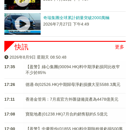
奇瑞集團全球累計銷量突破2000萬輛
2026年7月27日 下午4:49
快訊
更多
2026年8月9日 星期天 08:50:48
17:35
【盈警】綠心集團(00094.HK)料中期淨虧損同比收窄
不少於85%
17:26
德適-B(02526.HK)中期歸母淨虧損擴大至5588.3萬元
17:11
香港金管局：7月底官方外匯儲備資產為4478億美元
17:08
寶龍地產(01238.HK)7月合約銷售額約5.5億元
17:00
【盈警】中慶股份(01855.HK)料中期除稅後虧損500萬