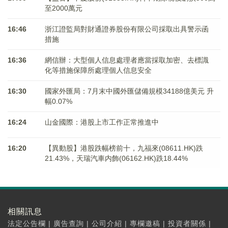
至2000萬元
16:46
浙江證監局對財通證券股份有限公司採取出具警示函
措施
16:36
網信辦：大型個人信息處理者應當採取加密、去標識
化等措施保障所處理個人信息安全
16:30
國家外匯局：7月末中國外匯儲備規模34188億美元 升
幅0.07%
16:24
山金國際：港股上市工作正常推進中
16:20
【異動股】港股跌幅榜前十，九福來(08611.HK)跌
21.43%，天瑞汽車内飾(06162.HK)跌18.44%
相關訊息
法定公告欄
|
廣告查詢
|
公司介紹
|
專欄邀稿
|
投資者關係
|