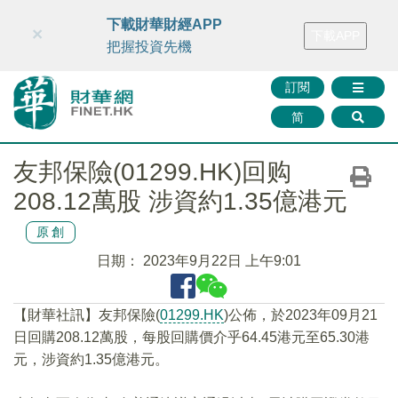
財華智庫網
FINTV
FINMETA
財華證券
媒體矩陣
下載財華財經APP
×
下載APP
智庫沙龍
聯絡我們
把握投資先機
訂閱
简
友邦保險(01299.HK)回购
208.12萬股 涉資約1.35億港元
原創
日期：
2023年9月22日 上午9:01
【財華社訊】友邦保險(
01299.HK
)公佈，於2023年09月21
日回購208.12萬股，每股回購價介乎64.45港元至65.30港
元，涉資約1.35億港元。