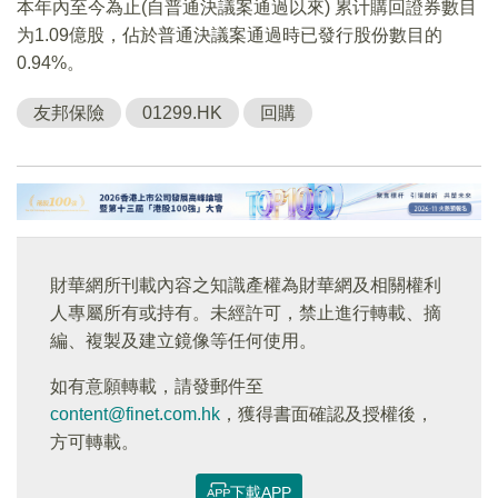
本年內至今為止(自普通決議案通過以來) 累计購回證券數目
为1.09億股，佔於普通決議案通過時已發行股份數目的
0.94%。
友邦保險
01299.HK
回購
財華網所刊載內容之知識產權為財華網及相關權利
人專屬所有或持有。未經許可，禁止進行轉載、摘
編、複製及建立鏡像等任何使用。
如有意願轉載，請發郵件至
content@finet.com.hk
，獲得書面確認及授權後，
方可轉載。
下載APP