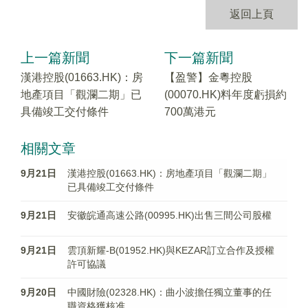
返回上頁
上一篇新聞
下一篇新聞
漢港控股(01663.HK)：房
【盈警】金粵控股
地產項目「觀瀾二期」已
(00070.HK)料年度虧損約
具備竣工交付條件
700萬港元
相關文章
9月21日
漢港控股(01663.HK)：房地產項目「觀瀾二期」
已具備竣工交付條件
9月21日
安徽皖通高速公路(00995.HK)出售三間公司股權
9月21日
雲頂新耀-B(01952.HK)與KEZAR訂立合作及授權
許可協議
9月20日
中國財險(02328.HK)：曲小波擔任獨立董事的任
職資格獲核准