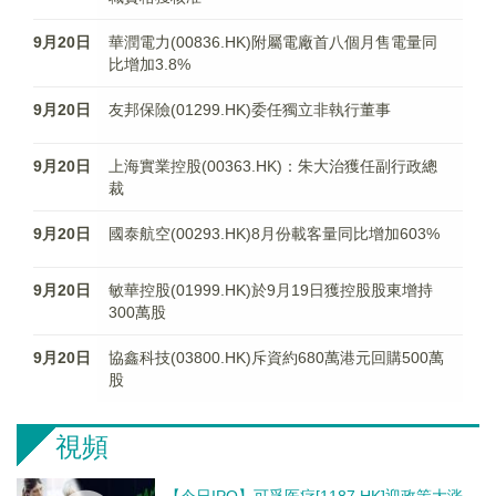
9月20日
華潤電力(00836.HK)附屬電廠首八個月售電量同
比增加3.8%
9月20日
友邦保險(01299.HK)委任獨立非執行董事
9月20日
上海實業控股(00363.HK)：朱大治獲任副行政總
裁
9月20日
國泰航空(00293.HK)8月份載客量同比增加603%
9月20日
敏華控股(01999.HK)於9月19日獲控股股東增持
300萬股
9月20日
協鑫科技(03800.HK)斥資約680萬港元回購500萬
股
視頻