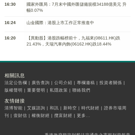
16:30
國家外匯局：7月末中國外匯儲備規模34188億美元 升
幅0.07%
16:24
山金國際：港股上市工作正常推進中
16:20
【異動股】港股跌幅榜前十，九福來(08611.HK)跌
21.43%，天瑞汽車内飾(06162.HK)跌18.44%
相關訊息
法定公告欄
|
廣告查詢
|
公司介紹
|
專欄邀稿
|
投資者關係
|
版權聲明
|
重要聲明
|
私隱政策
|
聯絡我們
友情鏈接
清博智能
|
艾媒諮詢
|
和訊
|
新時空
|
時代財經
|
證券市場周
刊
|
壹財信
|
權衡財經
|
攬富財經
|
更多...