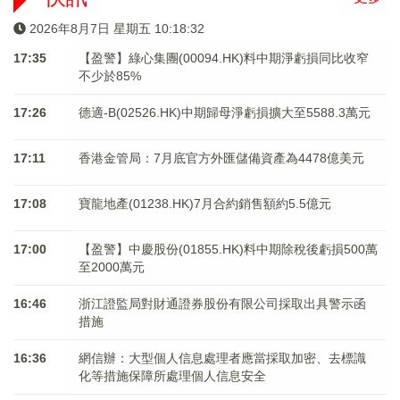
2026年8月7日 星期五 10:18:32
17:35
【盈警】綠心集團(00094.HK)料中期淨虧損同比收窄
不少於85%
17:26
德適-B(02526.HK)中期歸母淨虧損擴大至5588.3萬元
17:11
香港金管局：7月底官方外匯儲備資產為4478億美元
17:08
寶龍地產(01238.HK)7月合約銷售額約5.5億元
17:00
【盈警】中慶股份(01855.HK)料中期除稅後虧損500萬
至2000萬元
16:46
浙江證監局對財通證券股份有限公司採取出具警示函
措施
16:36
網信辦：大型個人信息處理者應當採取加密、去標識
化等措施保障所處理個人信息安全