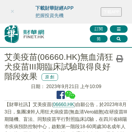
財華智庫網
FINTV
FINMETA
財華證券
媒體矩陣
下載財華財經APP
×
下載APP
智庫沙龍
聯絡我們
把握投資先機
訂閱
简
艾美疫苗(06660.HK)無血清狂
犬疫苗III期臨床試驗取得良好
階段效果
原創
日期：
2023年9月21日 上午10:09
【財華社訊】艾美疫苗(
06660.HK
)自願公告，於2023年8月
3日，集團凍幹人用狂犬病疫苗(無血清Vero細胞)在研疫苗III
期隨機、盲法、同類疫苗平行對照臨床試驗，在四川省綿陽
市疾病預防控制中心，啟動第一階段18-60周歲30名成年人