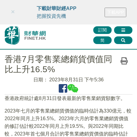
財華智庫網
FINTV
FINMETA
財華證券
媒體矩陣
下載財華財經APP
×
下載APP
智庫沙龍
聯絡我們
把握投資先機
訂閱
简
香港7月零售業總銷貨價值同
比上升16.5%
日期：
2023年8月31日 下午5:36
香港政府統計處8月31日發表最新的零售業銷貨額數字。
2023年七月的零售業總銷貨價值的臨時估計為330億元，較
2022年同月上升16.5%。2023年六月的零售業總銷貨價值
的修訂估計較2022年同月上升19.5%。與2022年同期比
較，2023年首七個月合計的零售業總銷貨價值的臨時估計