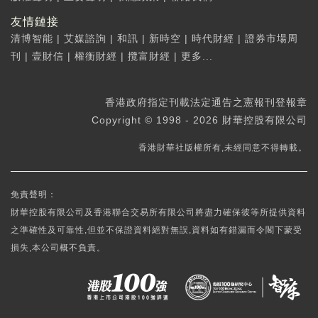
友情鏈接
清博智能
|
艾媒諮詢
|
和訊
|
新時空
|
時代財經
|
證券市場周
刊
|
壹財信
|
權衡財經
|
攬富財經
|
更多...
香港政府指定刊載法定通告之憲報刊登報章
Copyright © 1998 - 2026 財華控股有限公司
香港財華社版權所有,未經同意不得轉載。
免責聲明：
財華控股有限公司及香港聯合交易所有限公司將盡力確保彼等所提供資料
之準確性及可靠性,但並不保證資料絕對無誤,資料如有錯漏而令閣下蒙受
損失,本公司概不負責。