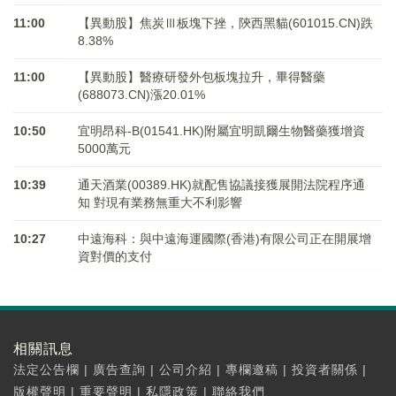
11:00
【異動股】焦炭Ⅲ板塊下挫，陝西黑貓(601015.CN)跌
8.38%
11:00
【異動股】醫療研發外包板塊拉升，畢得醫藥
(688073.CN)漲20.01%
10:50
宜明昂科-B(01541.HK)附屬宜明凱爾生物醫藥獲增資
5000萬元
10:39
通天酒業(00389.HK)就配售協議接獲展開法院程序通
知 對現有業務無重大不利影響
10:27
中遠海科：與中遠海運國際(香港)有限公司正在開展增
資對價的支付
相關訊息
法定公告欄
|
廣告查詢
|
公司介紹
|
專欄邀稿
|
投資者關係
|
版權聲明
|
重要聲明
|
私隱政策
|
聯絡我們