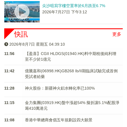
尖沙咀寫字樓空置率於6月跌至6.7%
2026年7月27日 下午3:12
快訊
更多
2026年8月7日 星期五 04:39:10
11:56
【盈喜】CGII HLDGS(01940.HK)料中期稅後純利增
至不少於1億元
11:42
億騰嘉和(06998.HK)GB268 Ib/II期臨床試驗完成首例
受試者給藥
11:28
神火股份：新疆神火鋁水轉化率已100%
11:15
金力集團(03919.HK)盤中漲超54% 擬折讓5.1%配股淨
籌410萬港元
11:08
香港中華總商會倡五年規劃設四大願景