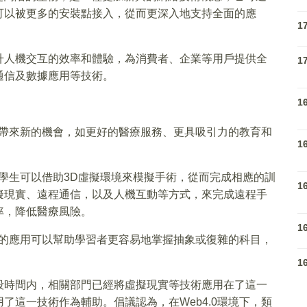
可以被更多的安裝點接入，從而更深入地支持全面的應
1
升人機交互的效率和體驗，為消費者、企業等用戶提供全
1
通信及數據應用等技術。
1
領域帶來新的機會，如更好的醫療服務、更具吸引力的教育和
1
，醫學生可以借助3D虛擬環境來模擬手術，從而完成相應的訓
1
擬現實、遠程通信，以及人機互動等方式，來完成遠程手
率，降低醫療風險。
1
世界的應用可以幫助學習者更容易地掌握抽象或復雜的科目，
1
段時間内，相關部門已經將虛擬現實等技術應用在了這一
了這一技術作為輔助。倡議認為，在Web4.0環境下，類