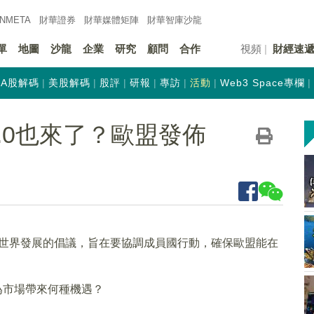
INMETA
財華證券
財華
媒體矩陣
財華
智庫沙龍
單
地圖
沙龍
企業
研究
顧問
合作
視頻
財經速
A股解碼
美股解碼
股評
研報
專訪
活動
Web3 Space專欄
b4.0也來了？歐盟發佈
。
虛擬世界發展的倡議，旨在要協調成員國行動，確保歐盟能在
？為市場帶來何種機遇？