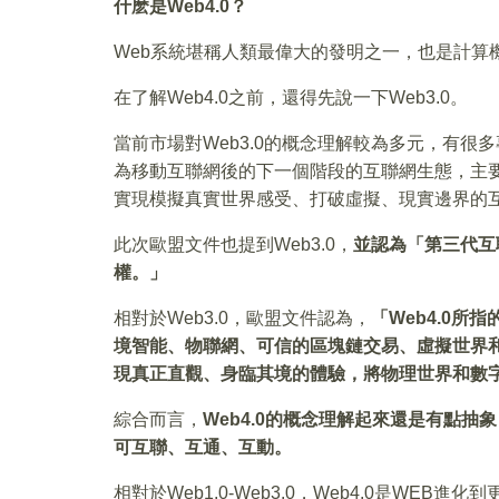
什麽是Web4.0？
Web系統堪稱人類最偉大的發明之一，也是計算
在了解Web4.0之前，還得先說一下Web3.0。
當前市場對Web3.0的概念理解較為多元，有很
為移動互聯網後的下一個階段的互聯網生態，主
實現模擬真實世界感受、打破虛擬、現實邊界的
此次歐盟文件也提到Web3.0，
並認為「第三代互
權。」
相對於Web3.0，歐盟文件認為，
「Web4.0
境智能、物聯網、可信的區塊鏈交易、虛擬世界
現真正直觀、身臨其境的體驗，將物理世界和數
綜合而言，
Web4.0的概念理解起來還是有點
可互聯、互通、互動。
相對於Web1.0-Web3.0，Web4.0是W