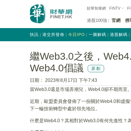
財華智庫網
FINTV
F
港股100強
官網
榜
快訊
港交所發佈
今日IPO
一圖解碼
港股解碼
繼Web3.0之後，We
Web4.0倡議
原創
日期：
2023年8月17日 下午7:43
當Web3.0還是市場弄潮兒，Web4.0卻不期而至
近期，歐盟委員會發佈了一份關於Web4.0和
下一輪技術轉型中處於領先地位。
什麽是Web4.0？其相對於Web3.0有何先進性