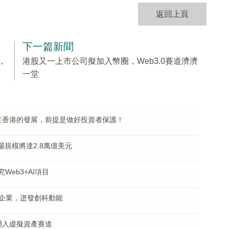
返回上頁
下一篇新聞
，
港股又一上市公司擬加入幣圈，Web3.0賽道濟濟
一堂
0在香港的發展，前提是做好投資者保護！
市場規模將達2.8萬億美元
Web3+AI項目
企業，迸發創科動能
相湧入虛擬資產賽道