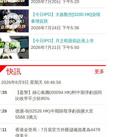
2026年7月20日 下午5:20
【今日IPO】大族数控[3200.HK]业绩
暴增反跌
2026年7月24日 下午5:36
【今日IPO】月之暗面拟赴港上市
2026年7月21日 下午5:50
快訊
更多
2026年8月9日 星期天 08:46:57
7:35
【盈警】綠心集團(00094.HK)料中期淨虧損同
比收窄不少於85%
7:26
德適-B(02526.HK)中期歸母淨虧損擴大至
5588.3萬元
7:11
香港金管局：7月底官方外匯儲備資產為4478
億美元