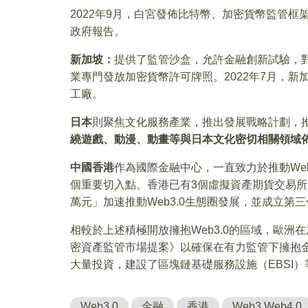
2022年9月，白宮發佈比特幣、加密貨幣監管
政府報告。
新加坡：
提供了監管沙盒，允許金融創新試驗，對
業專門發放加密貨幣許可牌照。2022年7月，新
工廠。
日本
則聚焦文化服務產業，推出發展戰略計劃，推
繞遊戲、動漫、動畫等與日本文化密切相關領域佈
中國香港
作為國際金融中心，一直致力於推動We
個重要切入點。香港已有3個虛擬資產期貨交易所、w
萬元」加速推動Web3.0生態圈發展，並成立第三
相較於上述積極開放擁抱Web3.0的區域，歐
密資產監管市場提案》以確保在有力監管下擁抱
大量投資，建設了區塊鏈基礎服務設施（EBSI）
Web3.0
金融
香港
Web3.Web4.0