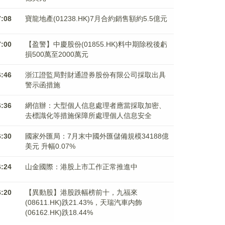
7:08
寶龍地產(01238.HK)7月合約銷售額約5.5億元
7:00
【盈警】中慶股份(01855.HK)料中期除稅後虧
損500萬至2000萬元
6:46
浙江證監局對財通證券股份有限公司採取出具
警示函措施
6:36
網信辦：大型個人信息處理者應當採取加密、
去標識化等措施保障所處理個人信息安全
6:30
國家外匯局：7月末中國外匯儲備規模34188億
美元 升幅0.07%
6:24
山金國際：港股上市工作正常推進中
6:20
【異動股】港股跌幅榜前十，九福來
(08611.HK)跌21.43%，天瑞汽車内飾
(06162.HK)跌18.44%