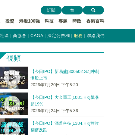
訂閱
简
遞
投資
港股100強
科技
專題
時政
香港百科
社區
商協會
CAGA
法定公告欄
服務
聯絡我們
視頻
【今日IPO】新易盛[300502.SZ]冲刺
港股上市
2026年7月20日 下午5:20
【今日IPO】大金重工[1081.HK]飙涨
超19%
2026年7月24日 下午5:36
【今日IPO】滴普科技[1384.HK]营收
翻倍反跌