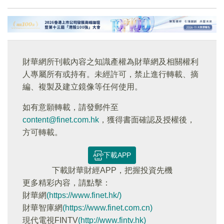
財華網所刊載內容之知識產權為財華網及相關權利
人專屬所有或持有。未經許可，禁止進行轉載、摘
編、複製及建立鏡像等任何使用。
如有意願轉載，請發郵件至
content@finet.com.hk
，獲得書面確認及授權後，
方可轉載。
下載APP
下載財華財經APP，把握投資先機
更多精彩内容，請點擊：
財華網
(https://www.finet.hk/)
財華智庫網
(https://www.finet.com.cn)
現代電視FINTV
(http://www.fintv.hk)