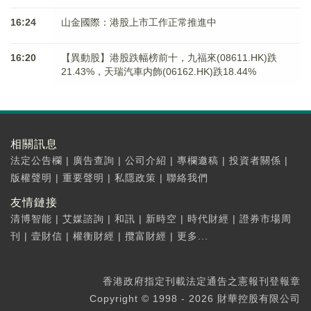
16:24
山金國際：港股上市工作正常推進中
16:20
【異動股】港股跌幅榜前十，九福來(08611.HK)跌
21.43%，天瑞汽車内飾(06162.HK)跌18.44%
相關訊息
法定公告欄
|
廣告查詢
|
公司介紹
|
專欄邀稿
|
投資者關係
|
版權聲明
|
重要聲明
|
私隱政策
|
聯絡我們
友情鏈接
清博智能
|
艾媒諮詢
|
和訊
|
新時空
|
時代財經
|
證券市場周
刊
|
壹財信
|
權衡財經
|
攬富財經
|
更多...
香港政府指定刊載法定通告之憲報刊登報章
Copyright © 1998 - 2026 財華控股有限公司