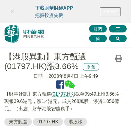
財華智庫網
FINTV
FINMETA
財華證券
媒體矩陣
下載財華財經APP
×
下載APP
智庫沙龍
聯絡我們
把握投資先機
訂閱
简
【港股異動】東方甄選
(01797.HK)漲3.66%
原創
日期：
2023年8月4日 上午9:49
【財華社訊】東方甄選(
01797.HK
)截至09:49上漲3.66%，
現報39.6港元，漲1.4港元。成交268萬股，涉資1.056億
元。（出處：財華港股智能寫手）
東方甄選
01797.HK
港股漲