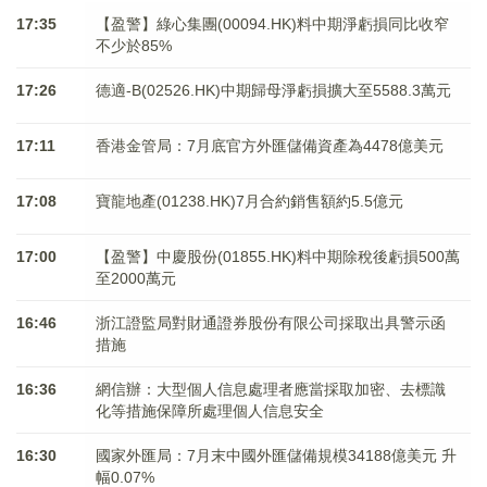
17:35
【盈警】綠心集團(00094.HK)料中期淨虧損同比收窄
不少於85%
17:26
德適-B(02526.HK)中期歸母淨虧損擴大至5588.3萬元
17:11
香港金管局：7月底官方外匯儲備資產為4478億美元
17:08
寶龍地產(01238.HK)7月合約銷售額約5.5億元
17:00
【盈警】中慶股份(01855.HK)料中期除稅後虧損500萬
至2000萬元
16:46
浙江證監局對財通證券股份有限公司採取出具警示函
措施
16:36
網信辦：大型個人信息處理者應當採取加密、去標識
化等措施保障所處理個人信息安全
16:30
國家外匯局：7月末中國外匯儲備規模34188億美元 升
幅0.07%