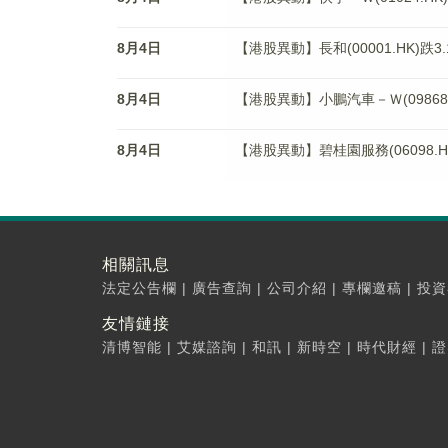
8月4日
【港股異動】長和(00001.HK)跌3.
8月4日
【港股異動】小鵬汽車－Ｗ(09868.H
8月4日
【港股異動】碧桂園服務(06098.H
相關訊息
法定公告欄
|
廣告查詢
|
公司介紹
|
專欄邀稿
|
投資
友情鏈接
清博智能
|
艾媒諮詢
|
和訊
|
新時空
|
時代財經
|
證