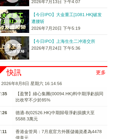
2026年7月13日 下午4:07
【今日IPO】大金重工[1081.HK]破发
遭腰斩
2026年7月20日 下午5:19
【今日IPO】上海生生二冲港交所
2026年7月24日 下午5:36
快訊
更多
2026年8月8日 星期六 16:14:56
7:35
【盈警】綠心集團(00094.HK)料中期淨虧損同
比收窄不少於85%
7:26
德適-B(02526.HK)中期歸母淨虧損擴大至
5588.3萬元
7:11
香港金管局：7月底官方外匯儲備資產為4478
億美元