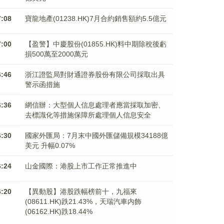
7:08
寶龍地產(01238.HK)7月合約銷售額約5.5億元
7:00
【盈警】中慶股份(01855.HK)料中期除稅後虧
損500萬至2000萬元
6:46
浙江證監局對財通證券股份有限公司採取出具
警示函措施
6:36
網信辦：大型個人信息處理者應當採取加密、
去標識化等措施保障所處理個人信息安全
6:30
國家外匯局：7月末中國外匯儲備規模34188億
美元 升幅0.07%
6:24
山金國際：港股上市工作正常推進中
6:20
【異動股】港股跌幅榜前十，九福來
(08611.HK)跌21.43%，天瑞汽車内飾
(06162.HK)跌18.44%