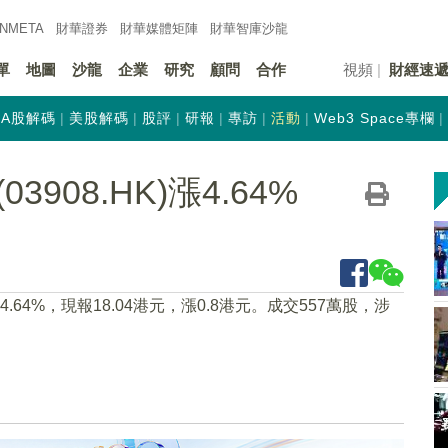
INMETA
財華證券
財華
媒體矩陣
財華
智庫沙龍
單
地圖
沙龍
企業
研究
顧問
合作
視頻
財經速
A股解碼
美股解碼
股評
研報
專訪
活動
Web3 Space專欄
908.HK)漲4.64%
漲4.64%，現報18.04港元，漲0.8港元。成交557萬股，涉