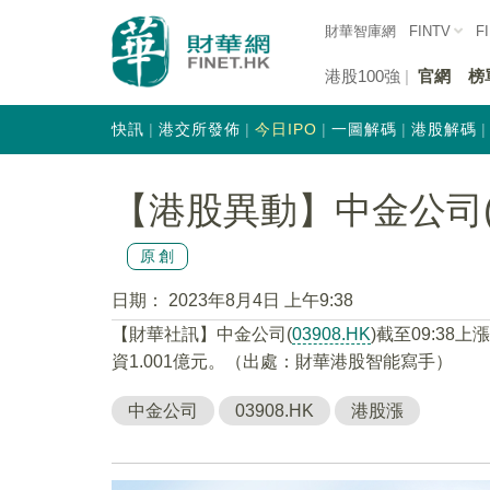
財華智庫網
FINTV
F
港股100強
官網
榜
快訊
港交所發佈
今日IPO
一圖解碼
港股解碼
【港股異動】中金公司(03
原創
日期：
2023年8月4日 上午9:38
【財華社訊】中金公司(
03908.HK
)截至09:38上
資1.001億元。（出處：財華港股智能寫手）
中金公司
03908.HK
港股漲