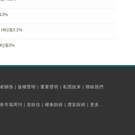
13%
K)漲3.2%
K)漲3%
者關係
|
版權聲明
|
重要聲明
|
私隱政策
|
聯絡我們
券市場周刊
|
壹財信
|
權衡財經
|
攬富財經
|
更多...