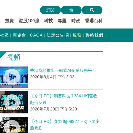
訂閱
简
遞
投資
港股100強
科技
專題
時政
香港百科
社區
商協會
CAGA
法定公告欄
服務
聯絡我們
視頻
香港寬頻推出一站式AI企業服務平台
2026年8月4日 下午3:03
【今日IPO】滴普科技[1384.HK]营收
翻倍反跌
2026年7月20日 下午5:20
【今日IPO】赛力斯[09927.HK]业绩变
脸暴跌