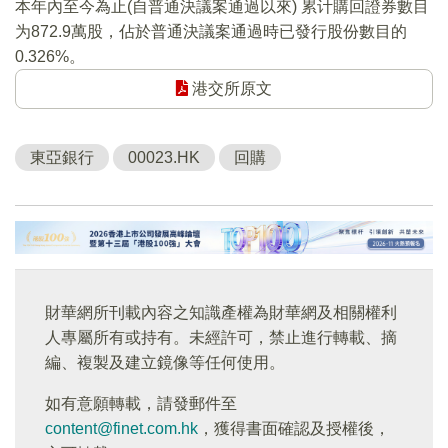
本年內至今為止(自普通決議案通過以來) 累计購回證券數目
为872.9萬股，佔於普通決議案通過時已發行股份數目的
0.326%。
港交所原文
東亞銀行
00023.HK
回購
財華網所刊載內容之知識產權為財華網及相關權利
人專屬所有或持有。未經許可，禁止進行轉載、摘
編、複製及建立鏡像等任何使用。
如有意願轉載，請發郵件至
content@finet.com.hk
，獲得書面確認及授權後，