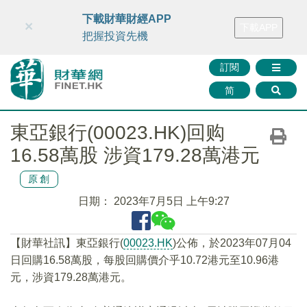
財華智庫網
FINTV
FINMETA
財華證券
媒體矩陣
下載財華財經APP
×
下載APP
智庫沙龍
聯絡我們
把握投資先機
訂閱
简
東亞銀行(00023.HK)回购
16.58萬股 涉資179.28萬港元
原創
日期：
2023年7月5日 上午9:27
【財華社訊】東亞銀行(
00023.HK
)公佈，於2023年07月04
日回購16.58萬股，每股回購價介乎10.72港元至10.96港
元，涉資179.28萬港元。