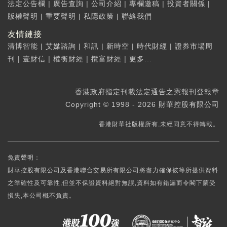
法定公告欄
|
廣告查詢
|
公司介紹
|
專欄邀稿
|
投資者關係
|
版權聲明
|
重要聲明
|
私隱政策
|
聯絡我們
友情鏈接
清博智能
|
艾媒諮詢
|
和訊
|
新時空
|
時代財經
|
證券市場周
刊
|
壹財信
|
權衡財經
|
攬富財經
|
更多...
香港政府指定刊載法定通告之憲報刊登報章
Copyright © 1998 - 2026 財華控股有限公司
香港財華社版權所有,未經同意不得轉載。
免責聲明：
財華控股有限公司及香港聯合交易所有限公司將盡力確保彼等所提供資料
之準確性及可靠性,但並不保證資料絕對無誤,資料如有錯漏而令閣下蒙受
損失,本公司概不負責。