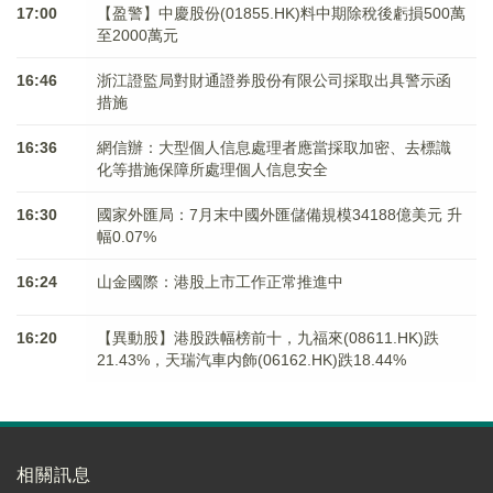
17:00
【盈警】中慶股份(01855.HK)料中期除稅後虧損500萬
至2000萬元
16:46
浙江證監局對財通證券股份有限公司採取出具警示函
措施
16:36
網信辦：大型個人信息處理者應當採取加密、去標識
化等措施保障所處理個人信息安全
16:30
國家外匯局：7月末中國外匯儲備規模34188億美元 升
幅0.07%
16:24
山金國際：港股上市工作正常推進中
16:20
【異動股】港股跌幅榜前十，九福來(08611.HK)跌
21.43%，天瑞汽車内飾(06162.HK)跌18.44%
相關訊息