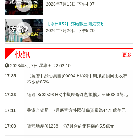
2026年7月13日 下午4:07
【今日IPO】亦诺微三闯港交所
2026年7月20日 下午5:20
快訊
更多
2026年8月7日 星期五 22:02:10
17:35
【盈警】綠心集團(00094.HK)料中期淨虧損同比收窄
不少於85%
17:26
德適-B(02526.HK)中期歸母淨虧損擴大至5588.3萬元
17:11
香港金管局：7月底官方外匯儲備資產為4478億美元
17:08
寶龍地產(01238.HK)7月合約銷售額約5.5億元