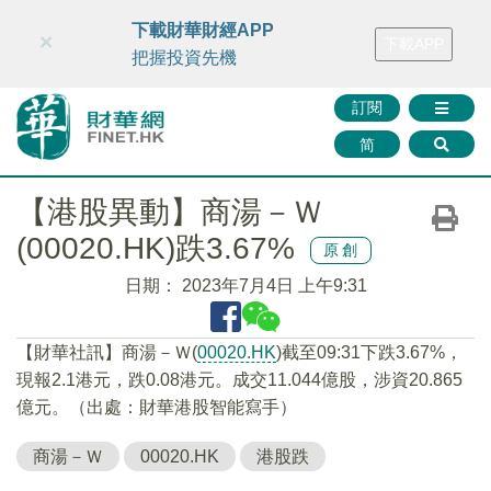
財華智庫網
FINTV
FINMETA
財華證券
媒體矩陣
下載財華財經APP
×
下載APP
智庫沙龍
聯絡我們
把握投資先機
訂閱
简
【港股異動】商湯－Ｗ
(00020.HK)跌3.67%
原創
日期：
2023年7月4日 上午9:31
【財華社訊】商湯－Ｗ(
00020.HK
)截至09:31下跌3.67%，
現報2.1港元，跌0.08港元。成交11.044億股，涉資20.865
億元。（出處：財華港股智能寫手）
商湯－Ｗ
00020.HK
港股跌