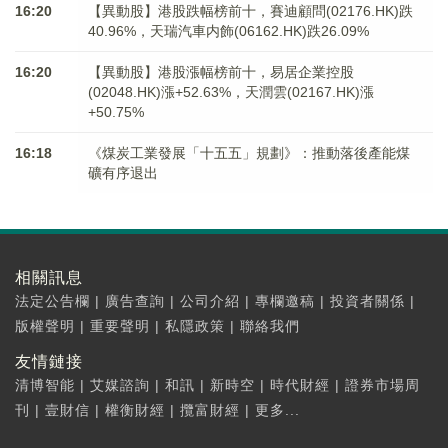
16:20
【異動股】港股跌幅榜前十，賽迪顧問(02176.HK)跌
40.96%，天瑞汽車内飾(06162.HK)跌26.09%
16:20
【異動股】港股漲幅榜前十，易居企業控股
(02048.HK)漲+52.63%，天潤雲(02167.HK)漲
+50.75%
16:18
《煤炭工業發展「十五五」規劃》：推動落後產能煤
礦有序退出
相關訊息
法定公告欄
|
廣告查詢
|
公司介紹
|
專欄邀稿
|
投資者關係
|
版權聲明
|
重要聲明
|
私隱政策
|
聯絡我們
友情鏈接
清博智能
|
艾媒諮詢
|
和訊
|
新時空
|
時代財經
|
證券市場周
刊
|
壹財信
|
權衡財經
|
攬富財經
|
更多...