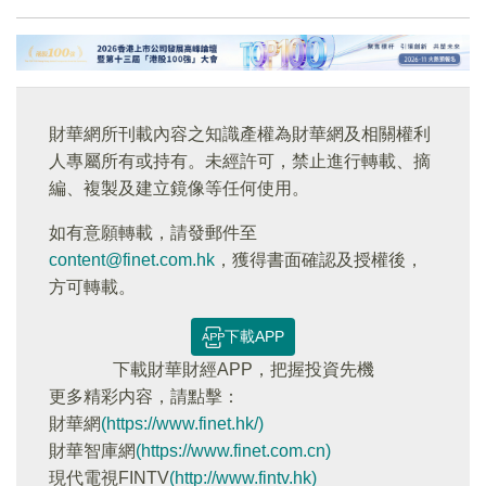
財華網所刊載內容之知識產權為財華網及相關權利
人專屬所有或持有。未經許可，禁止進行轉載、摘
編、複製及建立鏡像等任何使用。
如有意願轉載，請發郵件至
content@finet.com.hk
，獲得書面確認及授權後，
方可轉載。
下載APP
下載財華財經APP，把握投資先機
更多精彩内容，請點擊：
財華網
(https://www.finet.hk/)
財華智庫網
(https://www.finet.com.cn)
現代電視FINTV
(http://www.fintv.hk)