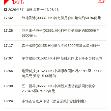
快訊
更多
2026年8月10日 星期一 13:28:16
17:32
綠地香港(00337.HK)首七個月合約銷售約50.94億元
17:26
晶科電子股份(02551.HK)料中期盈轉虧約5300萬至
5800萬元
17:17
森松國際(02155.HK)擬斥不超5000萬港元購回股份
17:07
華營建築(01582.HK)料中期純利同比下降不少於90%
16:55
珩灣科技(01523.HK)中期淨利同比增27.9%至2771.8
萬美元 派息15.66港仙
16:38
五一視界(06651.HK)中期股東應佔虧損同比收窄
25.84%至6757.2萬元
16:24
市場監管總局印發《廣告業統計調查制度》