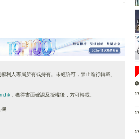
關權利人專屬所有或持有。未經許可，禁止進行轉載、
1
om.hk
，獲得書面確認及授權後，方可轉載。
先機
1
1