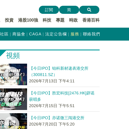
訂閱
简
遞
投資
港股100強
科技
專題
時政
香港百科
社區
商協會
CAGA
法定公告欄
服務
聯絡我們
視頻
【今日IPO】铂科新材递表港交所
（300811.SZ）
2026年7月13日 下午4:11
【今日IPO】胜宏科技[2476.HK]辟谣
获唱多
2026年7月15日 下午5:51
【今日IPO】亦诺微三闯港交所
2026年7月20日 下午5:20