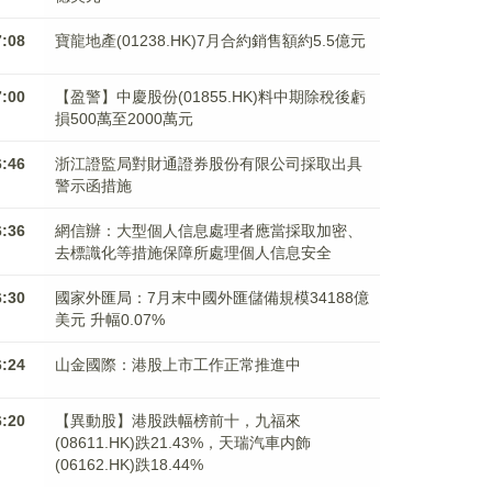
7:08
寶龍地產(01238.HK)7月合約銷售額約5.5億元
7:00
【盈警】中慶股份(01855.HK)料中期除稅後虧
損500萬至2000萬元
6:46
浙江證監局對財通證券股份有限公司採取出具
警示函措施
6:36
網信辦：大型個人信息處理者應當採取加密、
去標識化等措施保障所處理個人信息安全
6:30
國家外匯局：7月末中國外匯儲備規模34188億
美元 升幅0.07%
6:24
山金國際：港股上市工作正常推進中
6:20
【異動股】港股跌幅榜前十，九福來
(08611.HK)跌21.43%，天瑞汽車内飾
(06162.HK)跌18.44%