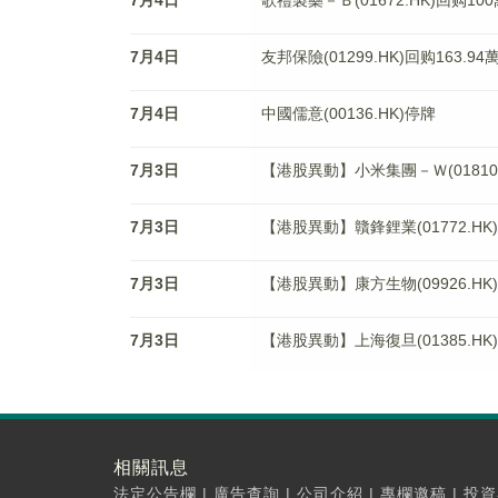
7月4日
歌禮製藥－Ｂ(01672.HK)回购10
7月4日
友邦保險(01299.HK)回购163.9
7月4日
中國儒意(00136.HK)停牌
7月3日
【港股異動】小米集團－Ｗ(01810.H
7月3日
【港股異動】贛鋒鋰業(01772.HK)
7月3日
【港股異動】康方生物(09926.HK)
7月3日
【港股異動】上海復旦(01385.HK)
相關訊息
法定公告欄
|
廣告查詢
|
公司介紹
|
專欄邀稿
|
投資