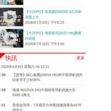
【今日IPO】新易盛[300502.SZ]冲刺
港股上市
2026年7月20日 下午5:20
【今日IPO】海西新药[2637.HK]脑瘤
药获批
2026年7月16日 下午3:50
快訊
更多
2026年8月8日 星期六 06:15:22
7:35
【盈警】綠心集團(00094.HK)料中期淨虧損同
比收窄不少於85%
7:26
德適-B(02526.HK)中期歸母淨虧損擴大至
5588.3萬元
7:11
香港金管局：7月底官方外匯儲備資產為4478
億美元