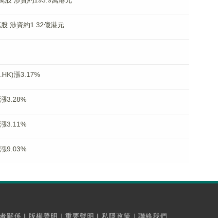
0萬股 涉資約193.9萬港元
4萬股 涉資約1.32億港元
K)漲3.17%
漲3.28%
漲3.11%
漲9.03%
者關係
|
版權聲明
|
重要聲明
|
私隱政策
|
聯絡我們