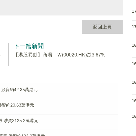
1
1
返回上頁
1
下一篇新聞
5
【港股異動】商湯－Ｗ(00020.HK)跌3.67%
1
1
股 涉資約42.35萬港元
1
 涉資約20.63萬港元
1
萬股 涉資3125.2萬港元