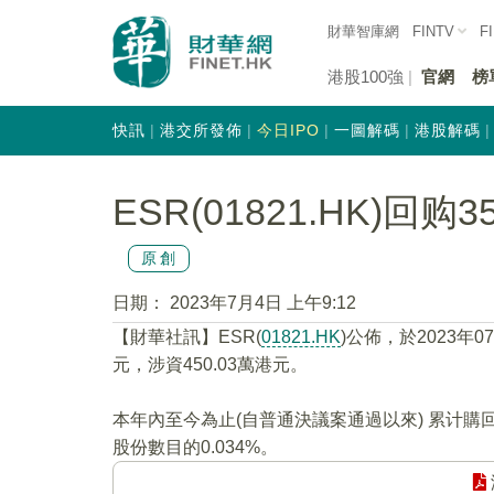
財華智庫網
FINTV
F
港股100強
官網
榜
快訊
港交所發佈
今日IPO
一圖解碼
港股解碼
ESR(01821.HK)回购
原創
日期：
2023年7月4日 上午9:12
【財華社訊】ESR(
01821.HK
)公佈，於2023年0
元，涉資450.03萬港元。
本年內至今為止(自普通決議案通過以來) 累计購回
股份數目的0.034%。