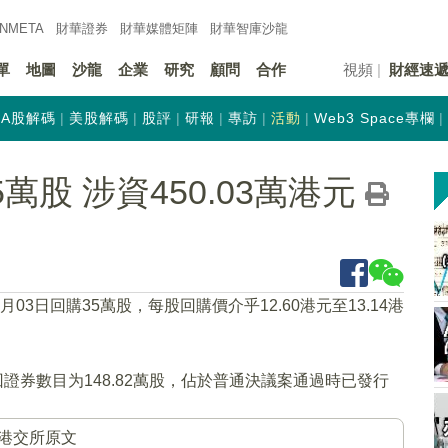
INMETA
財華證券
財華
媒體矩陣
財華
智庫沙龍
單
地圖
沙龍
企業
研究
顧問
合作
視頻
財經速
A股解碼
美股解碼
股評
研報
專訪
活動
Web3 Space專欄
35萬股 涉資450.03萬港元
7月03日回購35萬股，每股回購價介乎12.60港元至13.14港
證券數目为148.82萬股，佔於普通決議案通過時已發行
港交所原文