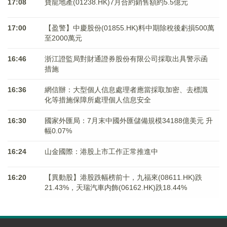
17:08
寶龍地產(01238.HK)7月合約銷售額約5.5億元
17:00
【盈警】中慶股份(01855.HK)料中期除稅後虧損500萬
至2000萬元
16:46
浙江證監局對財通證券股份有限公司採取出具警示函
措施
16:36
網信辦：大型個人信息處理者應當採取加密、去標識
化等措施保障所處理個人信息安全
16:30
國家外匯局：7月末中國外匯儲備規模34188億美元 升
幅0.07%
16:24
山金國際：港股上市工作正常推進中
16:20
【異動股】港股跌幅榜前十，九福來(08611.HK)跌
21.43%，天瑞汽車内飾(06162.HK)跌18.44%