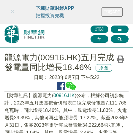
財華智庫網
FINTV
FINMETA
財華證券
媒體矩陣
下載財華財經APP
×
下載APP
智庫沙龍
聯絡我們
把握投資先機
訂閱
简
龍源電力(00916.HK)五月完成
發電量同比增長18.46%
原創
日期：
2023年6月7日 下午5:22
【財華社訊】龍源電力(
00916.HK
)公布，根據公司初步統
計，2023年五月集團按合併報表口徑完成發電量7,111,768
兆瓦時，同比增長18.46%。其中，風電增長11.83%，火電
增長39.39%，其他可再生能源增長117.22%。截至2023年5
月31日，集團2023年累計完成發電量34,222,664兆瓦時，
同比增長11.04%。其中，風電增長12.48%，火電下降