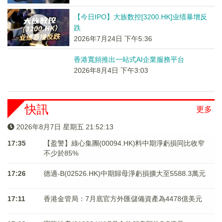
【今日IPO】大族数控[3200.HK]业绩暴增反
跌
2026年7月24日 下午5:36
香港寬頻推出一站式AI企業服務平台
2026年8月4日 下午3:03
快訊
更多
2026年8月7日 星期五 21:52:13
17:35
【盈警】綠心集團(00094.HK)料中期淨虧損同比收窄
不少於85%
17:26
德適-B(02526.HK)中期歸母淨虧損擴大至5588.3萬元
17:11
香港金管局：7月底官方外匯儲備資產為4478億美元