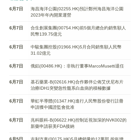
6月7日
海昌海洋公園(02255.HK)預計鄭州海昌海洋公園
2023年年內開業運營
6月7日
合生創展集團(00754.HK)前5個月總合約銷售額人
民幣139.75億元
6月7日
中駿集團控股(01966.HK)5月合同銷售額人民幣
31.02億元
6月7日
俄鋁(00486.HK)：非執行董事MarcoMusetti退任
6月7日
基石藥業-B(02616.HK)合作夥伴公佈艾伏尼布片
治療IDH1突變急性髓系白血病的積極數據
6月7日
華虹半導體(01347.HK)進行人民幣股份發行註冊
申請獲中國證監會批准
6月7日
兆科眼科-B(06622.HK)控制近視加深的NVK002的
新藥申請获美FDA接納
6月5日
吉利汽車(00175.HK)5月總銷量約12萬部 按年增