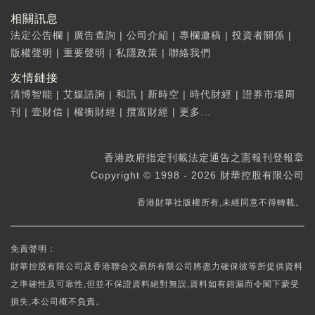
相關訊息
法定公告欄
|
廣告查詢
|
公司介紹
|
專欄邀稿
|
投資者關係
|
版權聲明
|
重要聲明
|
私隱政策
|
聯絡我們
友情鏈接
清博智能
|
艾媒諮詢
|
和訊
|
新時空
|
時代財經
|
證券市場周
刊
|
壹財信
|
權衡財經
|
攬富財經
|
更多...
香港政府指定刊載法定通告之憲報刊登報章
Copyright © 1998 - 2026 財華控股有限公司
香港財華社版權所有,未經同意不得轉載。
免責聲明：
財華控股有限公司及香港聯合交易所有限公司將盡力確保彼等所提供資料
之準確性及可靠性,但並不保證資料絕對無誤,資料如有錯漏而令閣下蒙受
損失,本公司概不負責。