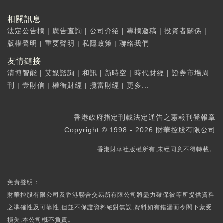
相關訊息
法定公告欄
|
廣告查詢
|
公司介紹
|
專欄邀稿
|
投資者關係
|
版權聲明
|
重要聲明
|
私隱政策
|
聯絡我們
友情鏈接
清博智能
|
艾媒諮詢
|
和訊
|
新時空
|
時代財經
|
證券市場周
刊
|
壹財信
|
權衡財經
|
攬富財經
|
更多...
香港政府指定刊載法定通告之憲報刊登報章
Copyright © 1998 - 2026 財華控股有限公司
香港財華社版權所有,未經同意不得轉載。
免責聲明：
財華控股有限公司及香港聯合交易所有限公司將盡力確保彼等所提供資料
之準確性及可靠性,但並不保證資料絕對無誤,資料如有錯漏而令閣下蒙受
損失,本公司概不負責。