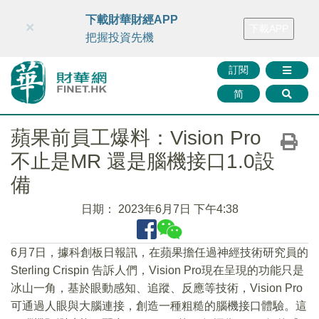
財華智庫網
FINTV
FINMETA
財華證券
媒體矩陣
下載財華財經APP
×
下載APP
智庫沙龍
聯絡我們
把握投資先機
訂閱
简
蘋果前員工爆料：Vision Pro
不止是MR 還是腦機接口1.0設
備
日期：
2023年6月7日 下午4:38
6月7日，據科創板日報訊，在蘋果擔任過神經技術研究員的
Sterling Crispin 告訴人們，Vision Pro現在呈現的功能只是
冰山一角，基於眼動感知、追蹤、反應等技術，Vision Pro
可通過人眼與大腦連接，創造一種粗糙的腦機接口體驗。這