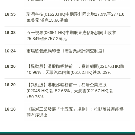
16:55
珩灣科技(01523.HK)中期淨利同比增27.9%至2771.8
萬美元 派息15.66港仙
16:38
五一視界(06651.HK)中期股東應佔虧損同比收窄
25.84%至6757.2萬元
16:24
市場監管總局印發《廣告業統計調查制度》
16:20
【異動股】港股跌幅榜前十，賽迪顧問(02176.HK)跌
40.96%，天瑞汽車内飾(06162.HK)跌26.09%
16:20
【異動股】港股漲幅榜前十，易居企業控股
(02048.HK)漲+52.63%，天潤雲(02167.HK)漲
+50.75%
16:18
《煤炭工業發展「十五五」規劃》：推動落後產能煤
礦有序退出