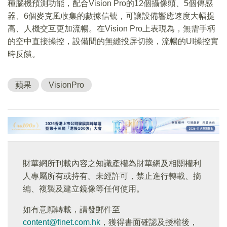
種腦機預測功能，配合Vision Pro的12個攝像頭、5個傳感
器、6個麥克風收集的數據信號，可讓設備響應速度大幅提
高、人機交互更加流暢。在Vision Pro上表現為，無需手柄
的空中直接操控，設備間的無縫投屏切換，流暢的UI操控實
時反饋。
蘋果
VisionPro
財華網所刊載內容之知識產權為財華網及相關權利
人專屬所有或持有。未經許可，禁止進行轉載、摘
編、複製及建立鏡像等任何使用。
如有意願轉載，請發郵件至
content@finet.com.hk
，獲得書面確認及授權後，