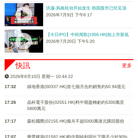
洪灏-风格轮动开始发生 韩国股市已经见顶
2026年7月9日 下午6:17
【今日IPO】中科闻歌[1956.HK]创上市新低
2026年7月20日 下午5:20
快訊
更多
2026年8月10日 星期一 10:44:22
17:32
綠地香港(00337.HK)首七個月合約銷售約50.94億元
17:26
晶科電子股份(02551.HK)料中期盈轉虧約5300萬至
5800萬元
17:17
森松國際(02155.HK)擬斥不超5000萬港元購回股份
17:07
華營建築(01582.HK)料中期純利同比下降不少於90%