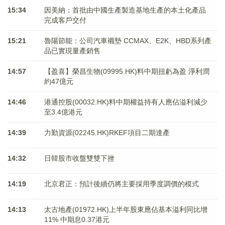
15:34
因美納：首批由中國生產製造基地生產的本土化產品
完成客戶交付
15:21
魯陽節能：公司汽車襯墊 CCMAX、E2K、HBD系列產
品已實現量產銷售
14:57
【盈喜】榮昌生物(09995.HK)料中期扭虧為盈 淨利潤
約47億元
14:46
港通控股(00032.HK)料中期權益持有人應佔溢利減少
至3.4億港元
14:39
力勤資源(02245.HK)RKEF項目二期達產
14:32
日韓股市收盤雙雙下挫
14:19
北京君正：預計後續仍將主要採用季度調價的模式
14:13
太古地產(01972.HK)上半年股東應佔基本溢利同比增
11% 中期息0.37港元