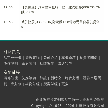
14:00
【異動股】汽車整車板塊下挫，北汽藍谷(600733.CN)
跌6.38%
13:56
威胜控股(03393.HK)附屬獲1.68億港元重合器供貨合
約
相關訊息
法定公告欄
|
廣告查詢
|
公司介紹
|
專欄邀稿
|
投資者關係
|
版權聲明
|
重要聲明
|
私隱政策
|
聯絡我們
友情鏈接
清博智能
|
艾媒諮詢
|
和訊
|
新時空
|
時代財經
|
證券市場周
刊
|
壹財信
|
權衡財經
|
攬富財經
|
更多...
香港政府指定刊載法定通告之憲報刊登報章
Copyright © 1998 - 2026 財華控股有限公司