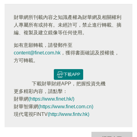
財華網所刊載內容之知識產權為財華網及相關權利
人專屬所有或持有。未經許可，禁止進行轉載、摘
編、複製及建立鏡像等任何使用。
如有意願轉載，請發郵件至
content@finet.com.hk
，獲得書面確認及授權後，
方可轉載。
下載APP
下載財華財經APP，把握投資先機
更多精彩内容，請點擊：
財華網
(https://www.finet.hk/)
財華智庫網
(https://www.finet.com.cn)
現代電視FINTV
(http://www.fintv.hk)