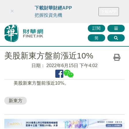
財華智庫網
FINTV
FINMETA
財華證券
媒體矩陣
下載財華財經APP
×
下載APP
智庫沙龍
聯絡我們
把握投資先機
訂閱
简
美股新東方盤前漲近10%
日期：
2022年6月15日 下午4:02
美股新東方盤前漲近10%。
新東方