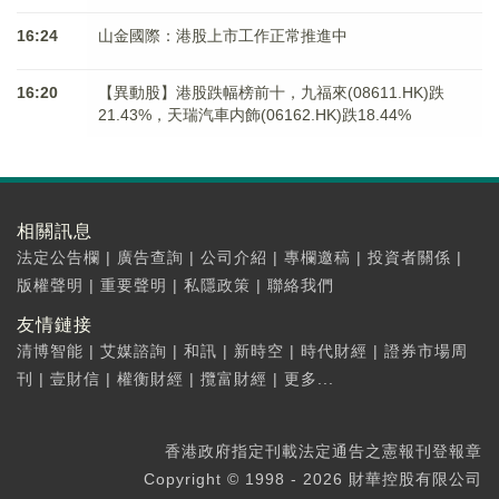
16:24
山金國際：港股上市工作正常推進中
16:20
【異動股】港股跌幅榜前十，九福來(08611.HK)跌
21.43%，天瑞汽車内飾(06162.HK)跌18.44%
相關訊息
法定公告欄
|
廣告查詢
|
公司介紹
|
專欄邀稿
|
投資者關係
|
版權聲明
|
重要聲明
|
私隱政策
|
聯絡我們
友情鏈接
清博智能
|
艾媒諮詢
|
和訊
|
新時空
|
時代財經
|
證券市場周
刊
|
壹財信
|
權衡財經
|
攬富財經
|
更多...
香港政府指定刊載法定通告之憲報刊登報章
Copyright © 1998 - 2026 財華控股有限公司