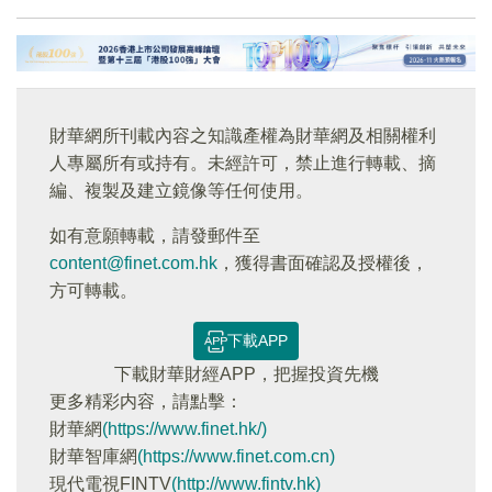
財華網所刊載內容之知識產權為財華網及相關權利
人專屬所有或持有。未經許可，禁止進行轉載、摘
編、複製及建立鏡像等任何使用。
如有意願轉載，請發郵件至
content@finet.com.hk
，獲得書面確認及授權後，
方可轉載。
下載APP
下載財華財經APP，把握投資先機
更多精彩内容，請點擊：
財華網
(https://www.finet.hk/)
財華智庫網
(https://www.finet.com.cn)
現代電視FINTV
(http://www.fintv.hk)