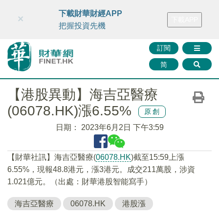
財華智庫網
FINTV
FINMETA
財華證券
媒體矩陣
下載財華財經APP
×
下載APP
智庫沙龍
聯絡我們
把握投資先機
訂閱
简
【港股異動】海吉亞醫療
(06078.HK)漲6.55%
原創
日期：
2023年6月2日 下午3:59
【財華社訊】海吉亞醫療(
06078.HK
)截至15:59上漲
6.55%，現報48.8港元，漲3港元。成交211萬股，涉資
1.021億元。（出處：財華港股智能寫手）
海吉亞醫療
06078.HK
港股漲