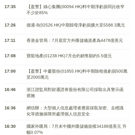
17:35
【盈警】綠心集團(00094.HK)料中期淨虧損同比收窄
不少於85%
17:26
德適-B(02526.HK)中期歸母淨虧損擴大至5588.3萬元
17:11
香港金管局：7月底官方外匯儲備資產為4478億美元
17:08
寶龍地產(01238.HK)7月合約銷售額約5.5億元
17:00
【盈警】中慶股份(01855.HK)料中期除稅後虧損500萬
至2000萬元
16:46
浙江證監局對財通證券股份有限公司採取出具警示函
措施
16:36
網信辦：大型個人信息處理者應當採取加密、去標識
化等措施保障所處理個人信息安全
16:30
國家外匯局：7月末中國外匯儲備規模34188億美元 升
幅0.07%