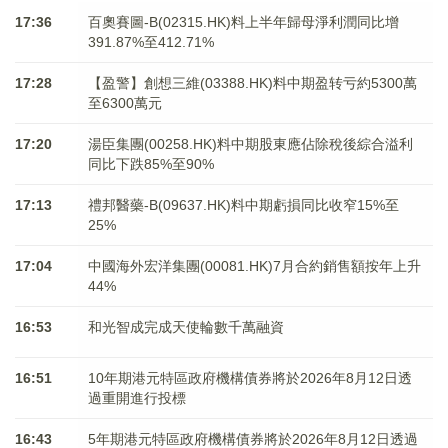
17:36
百奧賽圖-B(02315.HK)料上半年歸母淨利潤同比增
391.87%至412.71%
17:28
【盈警】創想三維(03388.HK)料中期盈转亏約5300萬
至6300萬元
17:20
湯臣集團(00258.HK)料中期股東應佔除稅後綜合溢利
同比下跌85%至90%
17:13
禮邦醫藥-B(09637.HK)料中期虧損同比收窄15%至
25%
17:04
中國海外宏洋集團(00081.HK)7月合約銷售額按年上升
44%
16:53
和光智成完成天使輪數千萬融資
16:51
10年期港元特區政府機構債券將於2026年8月12日透
過重開進行投標
16:43
5年期港元特區政府機構債券將於2026年8月12日透過