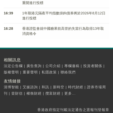
重開進行投標
16:39
1年期港元隔夜平均指數掛鉤債券將於2026年8月12日
進行投標
16:28
香港證監會就中國糖果前高管的失當行為取得13年取
消資格令
相關訊息
法定公告欄
|
廣告查詢
|
公司介紹
|
專欄邀稿
|
投資者關係
|
版權聲明
|
重要聲明
|
私隱政策
|
聯絡我們
友情鏈接
清博智能
|
艾媒諮詢
|
和訊
|
新時空
|
時代財經
|
證券市場周
刊
|
壹財信
|
權衡財經
|
攬富財經
|
更多...
香港政府指定刊載法定通告之憲報刊登報章