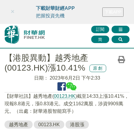
財華智庫網
FINTV
FINMETA
財華證券
媒體矩陣
下載財華財經APP
×
下載APP
智庫沙龍
聯絡我們
把握投資先機
訂閱
简
【港股異動】越秀地產
(00123.HK)漲10.41%
原創
日期：
2023年6月2日 下午2:33
【財華社訊】越秀地產(
00123.HK
)截至14:33上漲10.41%，
現報8.8港元，漲0.83港元。成交1162萬股，涉資9909萬
元。（出處：財華港股智能寫手）
越秀地產
00123.HK
港股漲