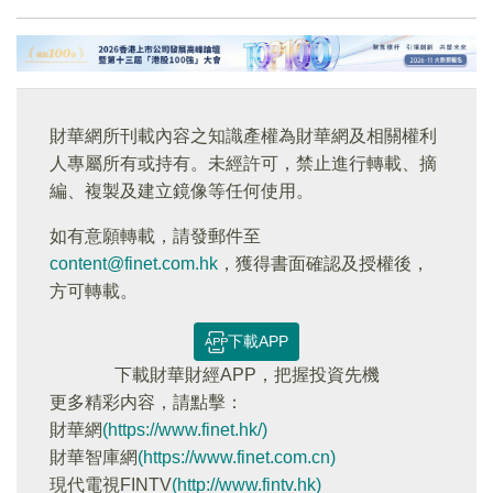
財華網所刊載內容之知識產權為財華網及相關權利
人專屬所有或持有。未經許可，禁止進行轉載、摘
編、複製及建立鏡像等任何使用。
如有意願轉載，請發郵件至
content@finet.com.hk
，獲得書面確認及授權後，
方可轉載。
下載APP
下載財華財經APP，把握投資先機
更多精彩内容，請點擊：
財華網
(https://www.finet.hk/)
財華智庫網
(https://www.finet.com.cn)
現代電視FINTV
(http://www.fintv.hk)