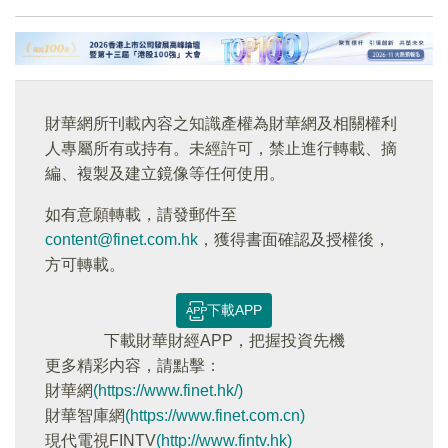
財華網所刊載內容之知識產權為財華網及相關權利
人專屬所有或持有。未經許可，禁止進行轉載、摘
編、複製及建立鏡像等任何使用。
如有意願轉載，請發郵件至
content@finet.com.hk
，獲得書面確認及授權後，
方可轉載。
下載APP
下載財華財經APP，把握投資先機
更多精彩内容，請點擊：
財華網
(https://www.finet.hk/)
財華智庫網
(https://www.finet.com.cn)
現代電視FINTV
(http://www.fintv.hk)