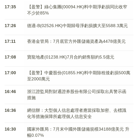
17:35
【盈警】綠心集團(00094.HK)料中期淨虧損同比收窄
不少於85%
17:26
德適-B(02526.HK)中期歸母淨虧損擴大至5588.3萬元
17:11
香港金管局：7月底官方外匯儲備資產為4478億美元
17:08
寶龍地產(01238.HK)7月合約銷售額約5.5億元
17:00
【盈警】中慶股份(01855.HK)料中期除稅後虧損500萬
至2000萬元
16:46
浙江證監局對財通證券股份有限公司採取出具警示函
措施
16:36
網信辦：大型個人信息處理者應當採取加密、去標識
化等措施保障所處理個人信息安全
16:30
國家外匯局：7月末中國外匯儲備規模34188億美元 升
幅0.07%