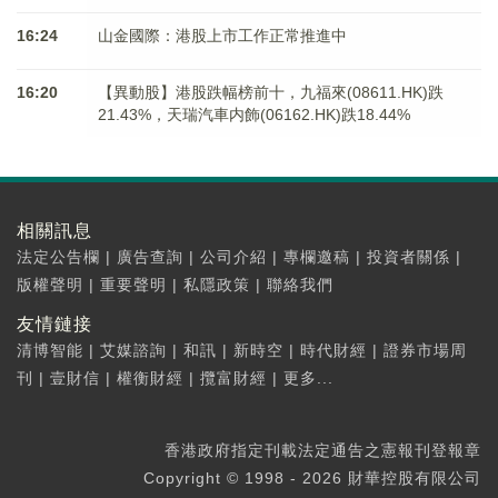
16:24
山金國際：港股上市工作正常推進中
16:20
【異動股】港股跌幅榜前十，九福來(08611.HK)跌
21.43%，天瑞汽車内飾(06162.HK)跌18.44%
相關訊息
法定公告欄
|
廣告查詢
|
公司介紹
|
專欄邀稿
|
投資者關係
|
版權聲明
|
重要聲明
|
私隱政策
|
聯絡我們
友情鏈接
清博智能
|
艾媒諮詢
|
和訊
|
新時空
|
時代財經
|
證券市場周
刊
|
壹財信
|
權衡財經
|
攬富財經
|
更多...
香港政府指定刊載法定通告之憲報刊登報章
Copyright © 1998 - 2026 財華控股有限公司