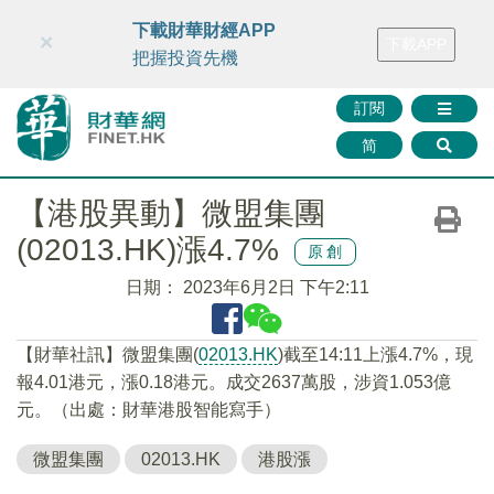
財華智庫網
FINTV
FINMETA
財華證券
媒體矩陣
下載財華財經APP
×
下載APP
智庫沙龍
聯絡我們
把握投資先機
訂閱
简
【港股異動】微盟集團
(02013.HK)漲4.7%
原創
日期：
2023年6月2日 下午2:11
【財華社訊】微盟集團(
02013.HK
)截至14:11上漲4.7%，現
報4.01港元，漲0.18港元。成交2637萬股，涉資1.053億
元。（出處：財華港股智能寫手）
微盟集團
02013.HK
港股漲