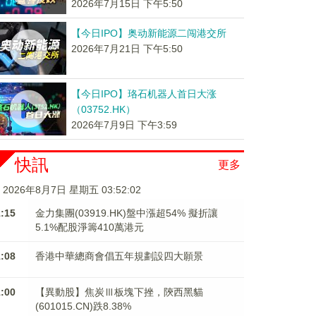
2026年7月15日 下午5:50
【今日IPO】奥动新能源二闯港交所
2026年7月21日 下午5:50
【今日IPO】珞石机器人首日大涨
（03752.HK）
2026年7月9日 下午3:59
快訊
更多
2026年8月7日 星期五 03:52:02
1:15
金力集團(03919.HK)盤中漲超54% 擬折讓
5.1%配股淨籌410萬港元
1:08
香港中華總商會倡五年規劃設四大願景
1:00
【異動股】焦炭Ⅲ板塊下挫，陝西黑貓
(601015.CN)跌8.38%