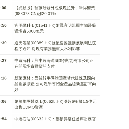
1:00
【異動股】醫療研發外包板塊拉升，畢得醫藥
(688073.CN)漲20.01%
0:50
宜明昂科-B(01541.HK)附屬宜明凱爾生物醫藥
獲增資5000萬元
0:39
通天酒業(00389.HK)就配售協議接獲展開法院
程序通知 對現有業務無重大不利影響
0:27
中遠海科：與中遠海運國際(香港)有限公司正
在開展增資對價的支付
0:16
新萊應材：受益於半導體國產替代提速及國內
晶圓廠擴產 公司泛半導體全產品線新簽訂單向
好
0:06
創勝集團醫藥-B(06628.HK)涨超6% 擬1.9億元
出售CDMO資產
9:54
中港石油(00632.HK)：鄭鎮昇辭任首席財務官