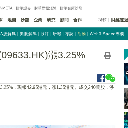
INMETA
財華證券
財華
媒體矩陣
財華
智庫沙龍
單
地圖
沙龍
企業
研究
顧問
合作
視頻
財經速
A股解碼
美股解碼
股評
研報
專訪
活動
Web3 Space專欄
633.HK)漲3.25%
漲3.25%，現報42.95港元，漲1.35港元。成交240萬股，涉