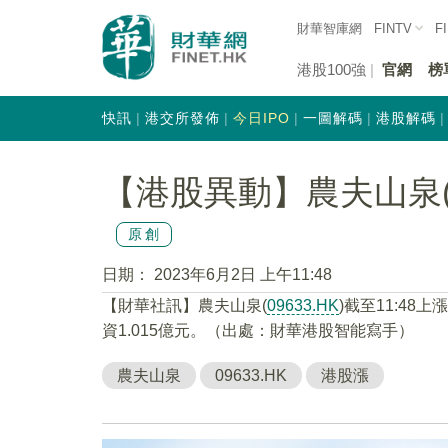
財華智庫網
FINTV
F
港股100強
官網
榜
快訊
港交所發佈
今日IPO
一圖解碼
港股解碼
【港股異動】農夫山泉(09
原創
日期：
2023年6月2日 上午11:48
【財華社訊】農夫山泉(
09633.HK
)截至11:48上
資1.015億元。（出處：財華港股智能寫手）
農夫山泉
09633.HK
港股漲