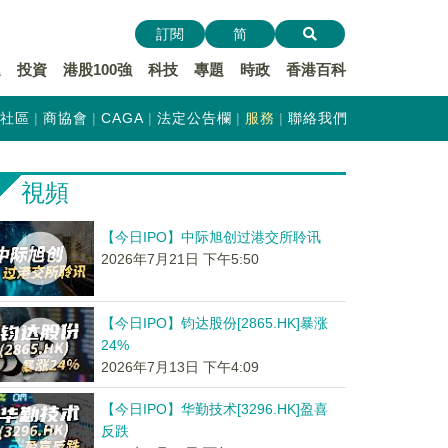
訂閱
简
遞
投資
港股100強
科技
專題
時政
香港百科
社區
商協會
CAGA
法定公告欄
服務
聯絡我們
視頻
【今日IPO】中际旭创过港交所聆讯
2026年7月21日 下午5:50
【今日IPO】钧达股份[2865.HK]暴涨
24%
2026年7月13日 下午4:09
【今日IPO】华勤技术[3296.HK]盈喜
反跌