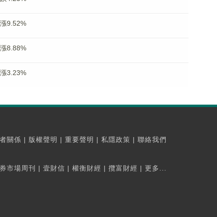
漲9.52%
漲8.88%
漲3.23%
者關係
|
版權聲明
|
重要聲明
|
私隱政策
|
聯絡我們
券市場周刊
|
壹財信
|
權衡財經
|
攬富財經
|
更多...