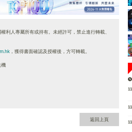
關權利人專屬所有或持有。未經許可，禁止進行轉載、
om.hk
，獲得書面確認及授權後，方可轉載。
先機
1
1
返回上頁
1