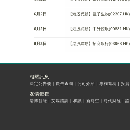
6月2日
【港股異動】巨子生物(02367.HK)
6月2日
【港股異動】中升控股(00881.HK)
6月2日
【港股異動】招商銀行(03968.HK)
相關訊息
法定公告欄
|
廣告查詢
|
公司介紹
|
專欄邀稿
|
投資
友情鏈接
清博智能
|
艾媒諮詢
|
和訊
|
新時空
|
時代財經
|
證