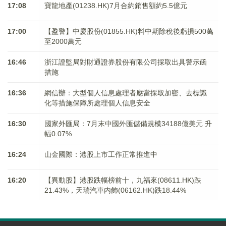
17:08
寶龍地產(01238.HK)7月合約銷售額約5.5億元
17:00
【盈警】中慶股份(01855.HK)料中期除稅後虧損500萬
至2000萬元
16:46
浙江證監局對財通證券股份有限公司採取出具警示函
措施
16:36
網信辦：大型個人信息處理者應當採取加密、去標識
化等措施保障所處理個人信息安全
16:30
國家外匯局：7月末中國外匯儲備規模34188億美元 升
幅0.07%
16:24
山金國際：港股上市工作正常推進中
16:20
【異動股】港股跌幅榜前十，九福來(08611.HK)跌
21.43%，天瑞汽車内飾(06162.HK)跌18.44%