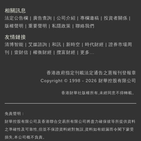
相關訊息
法定公告欄
|
廣告查詢
|
公司介紹
|
專欄邀稿
|
投資者關係
|
版權聲明
|
重要聲明
|
私隱政策
|
聯絡我們
友情鏈接
清博智能
|
艾媒諮詢
|
和訊
|
新時空
|
時代財經
|
證券市場周
刊
|
壹財信
|
權衡財經
|
攬富財經
|
更多...
香港政府指定刊載法定通告之憲報刊登報章
Copyright © 1998 - 2026 財華控股有限公司
香港財華社版權所有,未經同意不得轉載。
免責聲明：
財華控股有限公司及香港聯合交易所有限公司將盡力確保彼等所提供資料
之準確性及可靠性,但並不保證資料絕對無誤,資料如有錯漏而令閣下蒙受
損失,本公司概不負責。