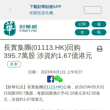
財華智庫網
FINTV
FINMETA
財華證券
媒體矩陣
下載財華財經APP
×
下載APP
智庫沙龍
聯絡我們
把握投資先機
訂閱
简
長實集團(01113.HK)回购
395.7萬股 涉資約1.67億港元
原創
日期：
2023年6月1日 上午9:27
【財華社訊】長實集團(
01113.HK
)公佈，於2023年05月31
日回購395.7萬股，每股回購價介乎42.10港元至42.50港
元，涉資約1.67億港元。