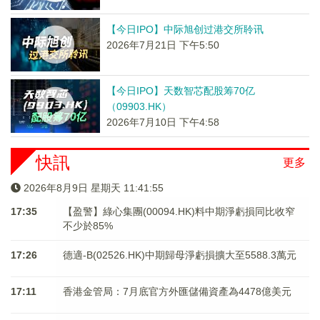
【今日IPO】中际旭创过港交所聆讯
2026年7月21日 下午5:50
【今日IPO】天数智芯配股筹70亿
（09903.HK）
2026年7月10日 下午4:58
快訊
更多
2026年8月9日 星期天 11:41:55
17:35
【盈警】綠心集團(00094.HK)料中期淨虧損同比收窄
不少於85%
17:26
德適-B(02526.HK)中期歸母淨虧損擴大至5588.3萬元
17:11
香港金管局：7月底官方外匯儲備資產為4478億美元