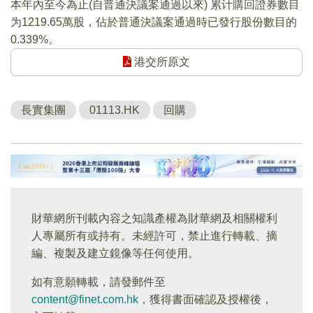
本年內至今為止(自普通決議案通過以來) 累计購回證券數目
为1219.65萬股，佔於普通決議案通過時已發行股份數目的
0.339%。
港交所原文
長實集團
01113.HK
回購
財華網所刊載內容之知識產權為財華網及相關權利
人專屬所有或持有。未經許可，禁止進行轉載、摘
編、複製及建立鏡像等任何使用。
如有意願轉載，請發郵件至
content@finet.com.hk
，獲得書面確認及授權後，