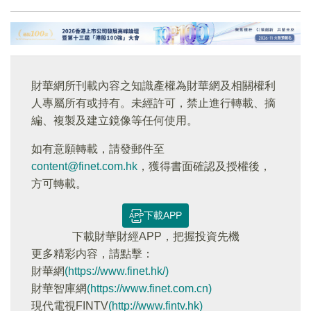
財華網所刊載內容之知識產權為財華網及相關權利
人專屬所有或持有。未經許可，禁止進行轉載、摘
編、複製及建立鏡像等任何使用。
如有意願轉載，請發郵件至
content@finet.com.hk
，獲得書面確認及授權後，
方可轉載。
下載APP
下載財華財經APP，把握投資先機
更多精彩内容，請點擊：
財華網
(https://www.finet.hk/)
財華智庫網
(https://www.finet.com.cn)
現代電視FINTV
(http://www.fintv.hk)