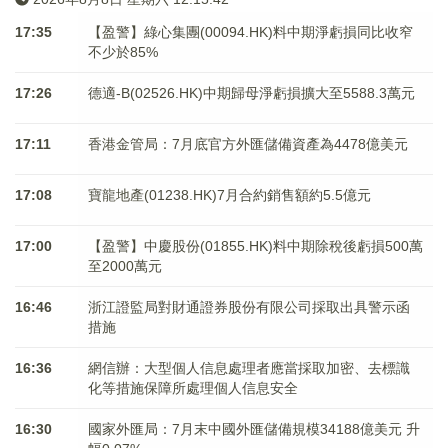
17:35
【盈警】綠心集團(00094.HK)料中期淨虧損同比收窄
不少於85%
17:26
德適-B(02526.HK)中期歸母淨虧損擴大至5588.3萬元
17:11
香港金管局：7月底官方外匯儲備資產為4478億美元
17:08
寶龍地產(01238.HK)7月合約銷售額約5.5億元
17:00
【盈警】中慶股份(01855.HK)料中期除稅後虧損500萬
至2000萬元
16:46
浙江證監局對財通證券股份有限公司採取出具警示函
措施
16:36
網信辦：大型個人信息處理者應當採取加密、去標識
化等措施保障所處理個人信息安全
16:30
國家外匯局：7月末中國外匯儲備規模34188億美元 升