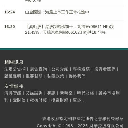
幅0.07%
16:24
山金國際：港股上市工作正常推進中
16:20
【異動股】港股跌幅榜前十，九福來(08611.HK)跌
21.43%，天瑞汽車内飾(06162.HK)跌18.44%
相關訊息
法定公告欄
|
廣告查詢
|
公司介紹
|
專欄邀稿
|
投資者關係
|
版權聲明
|
重要聲明
|
私隱政策
|
聯絡我們
友情鏈接
清博智能
|
艾媒諮詢
|
和訊
|
新時空
|
時代財經
|
證券市場周
刊
|
壹財信
|
權衡財經
|
攬富財經
|
更多...
香港政府指定刊載法定通告之憲報刊登報章
Copyright © 1998 - 2026 財華控股有限公司