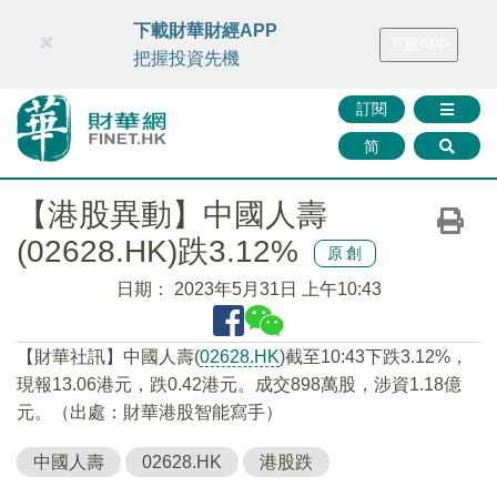
財華智庫網
FINTV
FINMETA
財華證券
媒體矩陣
下載財華財經APP
×
下載APP
智庫沙龍
聯絡我們
把握投資先機
訂閱
简
【港股異動】中國人壽
(02628.HK)跌3.12%
原創
日期：
2023年5月31日 上午10:43
【財華社訊】中國人壽(
02628.HK
)截至10:43下跌3.12%，
現報13.06港元，跌0.42港元。成交898萬股，涉資1.18億
元。（出處：財華港股智能寫手）
中國人壽
02628.HK
港股跌