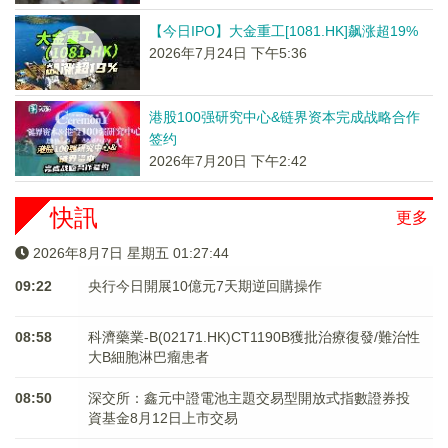
【今日IPO】大金重工[1081.HK]飙涨超19%
2026年7月24日 下午5:36
港股100强研究中心&链界资本完成战略合作
签约
2026年7月20日 下午2:42
快訊
更多
2026年8月7日 星期五 01:27:44
09:22
央行今日開展10億元7天期逆回購操作
08:58
科濟藥業-B(02171.HK)CT1190B獲批治療復發/難治性
大B細胞淋巴瘤患者
08:50
深交所：鑫元中證電池主題交易型開放式指數證券投
資基金8月12日上市交易