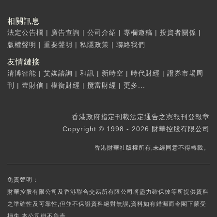
相關訊息
法定公告欄
|
廣告查詢
|
公司介紹
|
專欄邀稿
|
投資者關係
|
版權聲明
|
重要聲明
|
私隱政策
|
聯絡我們
友情鏈接
清博智能
|
艾媒諮詢
|
和訊
|
新時空
|
時代財經
|
證券市場周
刊
|
壹財信
|
權衡財經
|
攬富財經
|
更多...
香港政府指定刊載法定通告之憲報刊登報章
Copyright © 1998 - 2026 財華控股有限公司
香港財華社版權所有,未經同意不得轉載。
免責聲明：
財華控股有限公司及香港聯合交易所有限公司將盡力確保彼等所提供資料
之準確性及可靠性,但並不保證資料絕對無誤,資料如有錯漏而令閣下蒙受
損失,本公司概不負責。