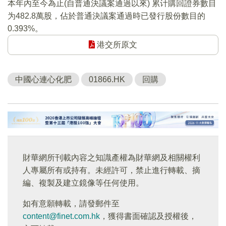
本年內至今為止(自普通決議案通過以來) 累计購回證券數目
为482.8萬股，佔於普通決議案通過時已發行股份數目的
0.393%。
港交所原文
中國心連心化肥
01866.HK
回購
財華網所刊載內容之知識產權為財華網及相關權利
人專屬所有或持有。未經許可，禁止進行轉載、摘
編、複製及建立鏡像等任何使用。
如有意願轉載，請發郵件至
content@finet.com.hk
，獲得書面確認及授權後，