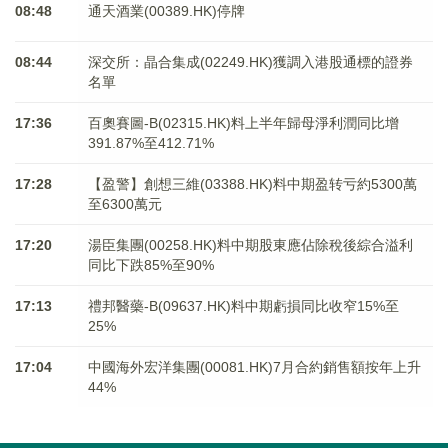
08:48
通天酒業(00389.HK)停牌
08:44
深交所：晶合集成(02249.HK)獲調入港股通標的證券
名單
17:36
百奧賽圖-B(02315.HK)料上半年歸母淨利潤同比增
391.87%至412.71%
17:28
【盈警】創想三維(03388.HK)料中期盈转亏約5300萬
至6300萬元
17:20
湯臣集團(00258.HK)料中期股東應佔除稅後綜合溢利
同比下跌85%至90%
17:13
禮邦醫藥-B(09637.HK)料中期虧損同比收窄15%至
25%
17:04
中國海外宏洋集團(00081.HK)7月合約銷售額按年上升
44%