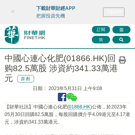
財華智庫網
FINTV
FINMETA
財華證券
媒體矩陣
下載財華財經APP
×
下載APP
智庫沙龍
聯絡我們
把握投資先機
訂閱
简
中國心連心化肥(01866.HK)回
购82.5萬股 涉資約341.33萬港
元
原創
日期：
2023年5月31日 上午9:08
【財華社訊】中國心連心化肥(
01866.HK
)公佈，於2023年
05月30日回購82.5萬股，每股回購價介乎4.09港元至4.17港
元，涉資約341.33萬港元。