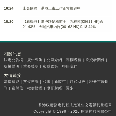
16:24
山金國際：港股上市工作正常推進中
16:20
【異動股】港股跌幅榜前十，九福來(08611.HK)跌
21.43%，天瑞汽車内飾(06162.HK)跌18.44%
相關訊息
法定公告欄
|
廣告查詢
|
公司介紹
|
專欄邀稿
|
投資者關係
|
版權聲明
|
重要聲明
|
私隱政策
|
聯絡我們
友情鏈接
清博智能
|
艾媒諮詢
|
和訊
|
新時空
|
時代財經
|
證券市場周
刊
|
壹財信
|
權衡財經
|
攬富財經
|
更多...
香港政府指定刊載法定通告之憲報刊登報章
Copyright © 1998 - 2026 財華控股有限公司