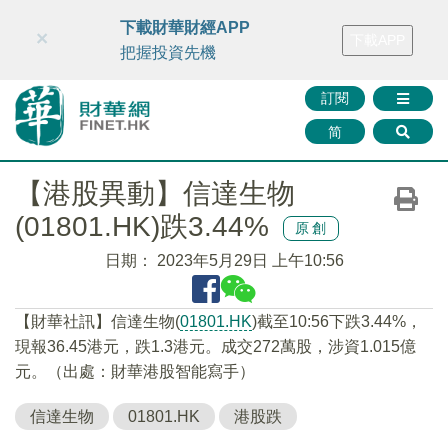
財華智庫網
FINTV
FINMETA
財華證券
媒體矩陣
下載財華財經APP
×
下載APP
智庫沙龍
聯絡我們
把握投資先機
訂閱
简
【港股異動】信達生物
(01801.HK)跌3.44%
原創
日期：
2023年5月29日 上午10:56
【財華社訊】信達生物(
01801.HK
)截至10:56下跌3.44%，
現報36.45港元，跌1.3港元。成交272萬股，涉資1.015億
元。（出處：財華港股智能寫手）
信達生物
01801.HK
港股跌