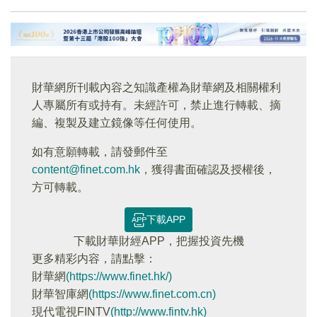
財華網所刊載內容之知識產權為財華網及相關權利
人專屬所有或持有。未經許可，禁止進行轉載、摘
編、複製及建立鏡像等任何使用。
如有意願轉載，請發郵件至
content@finet.com.hk
，獲得書面確認及授權後，
方可轉載。
下載APP
下載財華財經APP，把握投資先機
更多精彩内容，請點擊：
財華網
(https://www.finet.hk/)
財華智庫網
(https://www.finet.com.cn)
現代電視FINTV
(http://www.fintv.hk)