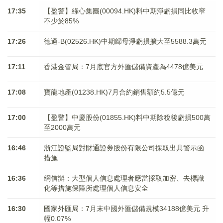
17:35
【盈警】綠心集團(00094.HK)料中期淨虧損同比收窄
不少於85%
17:26
德適-B(02526.HK)中期歸母淨虧損擴大至5588.3萬元
17:11
香港金管局：7月底官方外匯儲備資產為4478億美元
17:08
寶龍地產(01238.HK)7月合約銷售額約5.5億元
17:00
【盈警】中慶股份(01855.HK)料中期除稅後虧損500萬
至2000萬元
16:46
浙江證監局對財通證券股份有限公司採取出具警示函
措施
16:36
網信辦：大型個人信息處理者應當採取加密、去標識
化等措施保障所處理個人信息安全
16:30
國家外匯局：7月末中國外匯儲備規模34188億美元 升
幅0.07%