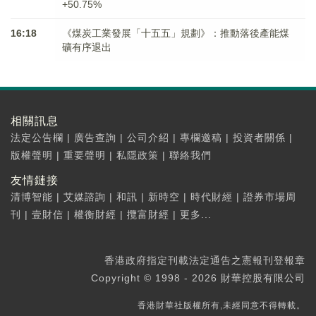
+50.75%
16:18
《煤炭工業發展「十五五」規劃》：推動落後產能煤
礦有序退出
相關訊息
法定公告欄
|
廣告查詢
|
公司介紹
|
專欄邀稿
|
投資者關係
|
版權聲明
|
重要聲明
|
私隱政策
|
聯絡我們
友情鏈接
清博智能
|
艾媒諮詢
|
和訊
|
新時空
|
時代財經
|
證券市場周
刊
|
壹財信
|
權衡財經
|
攬富財經
|
更多...
香港政府指定刊載法定通告之憲報刊登報章
Copyright © 1998 - 2026 財華控股有限公司
香港財華社版權所有,未經同意不得轉載。