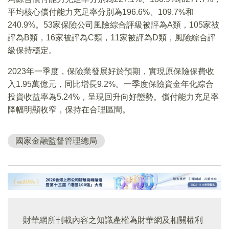
平均核心償付能力充足率分別為196.6%、109.7%和
240.9%。53家保險公司風險綜合評級被評為A類，105家被
評為B類，16家被評為C類，11家被評為D類，風險綜合評
級保持穩定。
2023年一季度，保險業發展好於預期，實現原保險保費收
入1.95萬億元，同比增長9.2%。一季度保險資金年化綜合
投資收益率為5.24%，呈現回升向好態勢。償付能力充足率
降幅明顯收窄，保持在合理區間。
國家金融監督管理總局
財華網所刊載內容之知識產權為財華網及相關權利