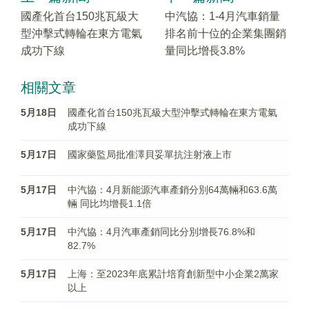
國產化首台150兆瓦級大
中汽協：1-4月汽車銷量
型沖擊式轉輪在東方電氣
排名前十位的企業集團銷
成功下線
量同比增長3.8%
相關文章
5月18日
國產化首台150兆瓦級大型沖擊式轉輪在東方電氣
成功下線
5月17日
國家藥監局批准澤貝妥單抗注射液上市
5月17日
中汽協：4月新能源汽車產銷分別64萬輛和63.6萬
輛 同比均增長1.1倍
5月17日
中汽協：4月汽車產銷同比分別增長76.8%和
82.7%
5月17日
上海：至2023年底累計培育創新型中小企業2萬家
以上