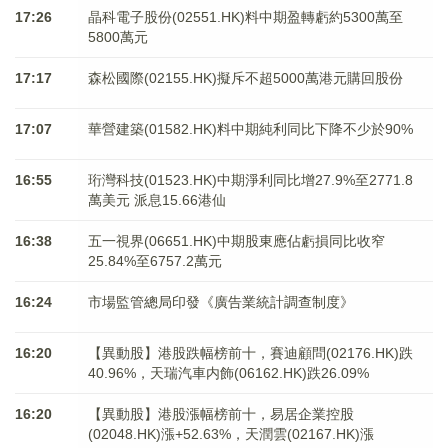
17:26
晶科電子股份(02551.HK)料中期盈轉虧約5300萬至
5800萬元
17:17
森松國際(02155.HK)擬斥不超5000萬港元購回股份
17:07
華營建築(01582.HK)料中期純利同比下降不少於90%
16:55
珩灣科技(01523.HK)中期淨利同比增27.9%至2771.8
萬美元 派息15.66港仙
16:38
五一視界(06651.HK)中期股東應佔虧損同比收窄
25.84%至6757.2萬元
16:24
市場監管總局印發《廣告業統計調查制度》
16:20
【異動股】港股跌幅榜前十，賽迪顧問(02176.HK)跌
40.96%，天瑞汽車内飾(06162.HK)跌26.09%
16:20
【異動股】港股漲幅榜前十，易居企業控股
(02048.HK)漲+52.63%，天潤雲(02167.HK)漲