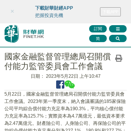
財華智庫網
FINTV
FINMETA
財華證券
媒體矩陣
下載財華財經APP
×
下載APP
智庫沙龍
聯絡我們
把握投資先機
訂閱
简
國家金融監督管理總局召開償
付能力監管委員會工作會議
日期：
2023年5月22日 上午10:47
5月22日，國家金融監督管理總局召開償付能力監管委員會
工作會議。2023年第一季度末，納入會議審議的185家保險
公司平均綜合償付能力充足率為190.3%，平均核心償付能
力充足率為125.7%；實際資本為4.7萬億元，最低資本要求
為2.47萬億元。財產險公司、人身險公司、再保險公司的平
均綜合償付能力充足率分別為227.1%、180.9%和277.7%；