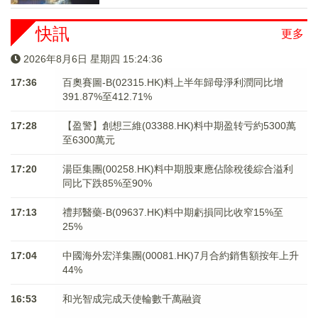
快訊
更多
2026年8月6日 星期四 15:24:37
17:36
百奧賽圖-B(02315.HK)料上半年歸母淨利潤同比增
391.87%至412.71%
17:28
【盈警】創想三維(03388.HK)料中期盈转亏約5300萬
至6300萬元
17:20
湯臣集團(00258.HK)料中期股東應佔除稅後綜合溢利
同比下跌85%至90%
17:13
禮邦醫藥-B(09637.HK)料中期虧損同比收窄15%至
25%
17:04
中國海外宏洋集團(00081.HK)7月合約銷售額按年上升
44%
16:53
和光智成完成天使輪數千萬融資