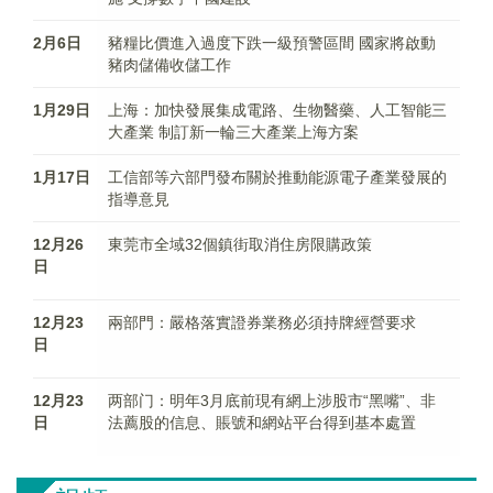
2月6日
豬糧比價進入過度下跌一級預警區間 國家將啟動
豬肉儲備收儲工作
1月29日
上海：加快發展集成電路、生物醫藥、人工智能三
大產業 制訂新一輪三大產業上海方案
1月17日
工信部等六部門發布關於推動能源電子產業發展的
指導意見
12月26
東莞市全域32個鎮街取消住房限購政策
日
12月23
兩部門：嚴格落實證券業務必須持牌經營要求
日
12月23
两部门：明年3月底前現有網上涉股市“黑嘴”、非
日
法薦股的信息、賬號和網站平台得到基本處置