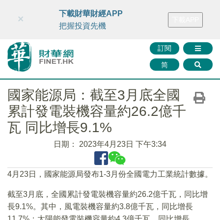
財華智庫網
FINTV
FINMETA
財華證券
媒體矩陣
下載財華財經APP
×
下載APP
智庫沙龍
聯絡我們
把握投資先機
訂閱
简
國家能源局：截至3月底全國
累計發電裝機容量約26.2億千
瓦 同比增長9.1%
日期：
2023年4月23日 下午3:34
4月23日，國家能源局發布1-3月份全國電力工業統計數據。
截至3月底，全國累計發電裝機容量約26.2億千瓦，同比增
長9.1%。其中，風電裝機容量約3.8億千瓦，同比增長
11.7%；太陽能發電裝機容量約4.3億千瓦，同比增長