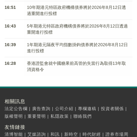
16:51
10年期港元特區政府機構債券將於2026年8月12日透
過重開進行投標
16:43
5年期港元特區政府機構債券將於2026年8月12日透過
重開進行投標
16:39
1年期港元隔夜平均指數掛鉤債券將於2026年8月12日
進行投標
16:28
香港證監會就中國糖果前高管的失當行為取得13年取
消資格令
相關訊息
法定公告欄
|
廣告查詢
|
公司介紹
|
專欄邀稿
|
投資者關係
|
版權聲明
|
重要聲明
|
私隱政策
|
聯絡我們
友情鏈接
清博智能
|
艾媒諮詢
|
和訊
|
新時空
|
時代財經
|
證券市場周