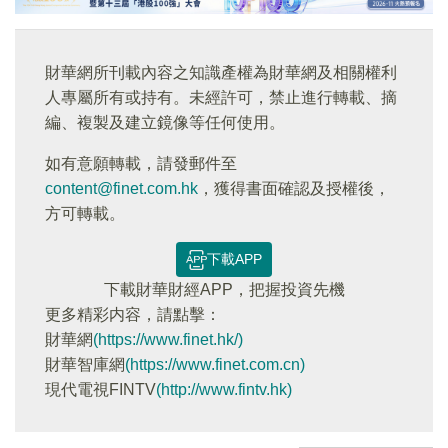
財華網所刊載內容之知識產權為財華網及相關權利
人專屬所有或持有。未經許可，禁止進行轉載、摘
編、複製及建立鏡像等任何使用。
如有意願轉載，請發郵件至
content@finet.com.hk
，獲得書面確認及授權後，
方可轉載。
下載APP
下載財華財經APP，把握投資先機
更多精彩内容，請點擊：
財華網
(https://www.finet.hk/)
財華智庫網
(https://www.finet.com.cn)
現代電視FINTV
(http://www.fintv.hk)