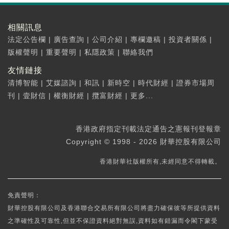
相關訊息
法定公告欄
|
廣告查詢
|
公司介紹
|
專欄邀稿
|
投資者關係
|
版權聲明
|
重要聲明
|
私隱政策
|
聯絡我們
友情鏈接
清博智能
|
艾媒諮詢
|
和訊
|
新時空
|
時代財經
|
證券市場周
刊
|
壹財信
|
權衡財經
|
攬富財經
|
更多...
香港政府指定刊載法定通告之憲報刊登報章
Copyright © 1998 - 2026 財華控股有限公司
香港財華社版權所有,未經同意不得轉載。
免責聲明：
財華控股有限公司及香港聯合交易所有限公司將盡力確保彼等所提供資料
之準確性及可靠性,但並不保證資料絕對無誤,資料如有錯漏而令閣下蒙受