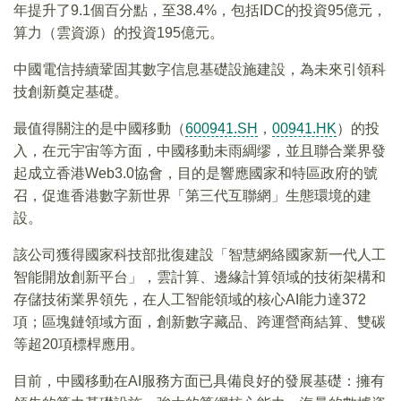
年提升了9.1個百分點，至38.4%，包括IDC的投資95億元，
算力（雲資源）的投資195億元。
中國電信持續鞏固其數字信息基礎設施建設，為未來引領科
技創新奠定基礎。
最值得關注的是中國移動（
600941.SH
，
00941.HK
）的投
入，在元宇宙等方面，中國移動未雨綢缪，並且聯合業界發
起成立香港Web3.0協會，目的是響應國家和特區政府的號
召，促進香港數字新世界「第三代互聯網」生態環境的建
設。
該公司獲得國家科技部批復建設「智慧網絡國家新一代人工
智能開放創新平台」，雲計算、邊緣計算領域的技術架構和
存儲技術業界領先，在人工智能領域的核心AI能力達372
項；區塊鏈領域方面，創新數字藏品、跨運營商結算、雙碳
等超20項標桿應用。
目前，中國移動在AI服務方面已具備良好的發展基礎：擁有