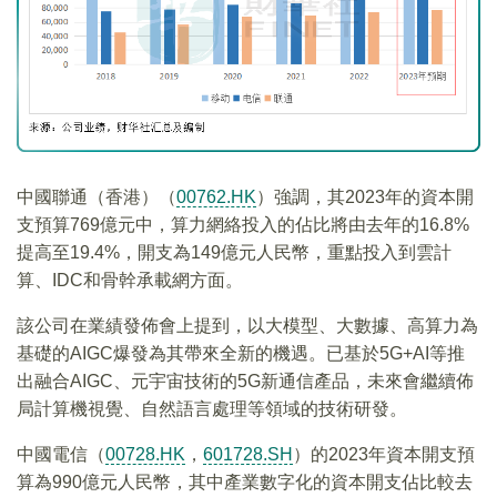
中國聯通（香港）（
00762.HK
）強調，其2023年的資本開
支預算769億元中，算力網絡投入的佔比將由去年的16.8%
提高至19.4%，開支為149億元人民幣，重點投入到雲計
算、IDC和骨幹承載網方面。
該公司在業績發佈會上提到，以大模型、大數據、高算力為
基礎的AIGC爆發為其帶來全新的機遇。已基於5G+AI等推
出融合AIGC、元宇宙技術的5G新通信產品，未來會繼續佈
局計算機視覺、自然語言處理等領域的技術研發。
中國電信（
00728.HK
，
601728.SH
）的2023年資本開支預
算為990億元人民幣，其中產業數字化的資本開支佔比較去