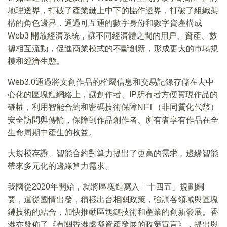
地理邊界，打破了產業鏈上中下的協作邊界，打破了組織架
構的角色邊界，通過可互通的數字身份和數字資產構成
Web3 開放經濟系統，讓不同經濟體之間的用戶、資產、數
據相互流動，促進商業模式的不斷創新，形成更大的市場規
模和經濟生態。
Web3.0通過將文創作品的權屬信息和交易記錄存儲在去中
心化的區塊鏈網絡上，讓創作者、IP所有者方便實現作品的
確權，利用智能合約和密碼技術保障NFT（非同質化代幣）
安全訪問與傳輸，保障到作品創作者、所有者享有作品在全
生命周期中產生的收益。
大規模存證、智能合約對算力提出了更高的需求，邊緣智能
帶來多元化的邊緣算力需求。
我國從2020年開始，就將區塊鏈寫入「十四五」規劃綱
要，還從國情出發，積極出台相關政策，強調各領域與區塊
鏈技術的結合，加快推動區塊鏈技術和產業的創新發展。香
港亦發佈了《有關香港虛擬資產發展的政策宣言》，提出與