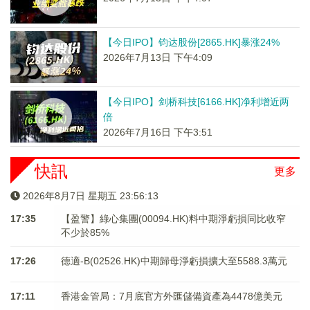
【今日IPO】钧达股份[2865.HK]暴涨24%
2026年7月13日 下午4:09
【今日IPO】剑桥科技[6166.HK]净利增近两
倍
2026年7月16日 下午3:51
快訊
更多
2026年8月7日 星期五 23:56:14
17:35
【盈警】綠心集團(00094.HK)料中期淨虧損同比收窄
不少於85%
17:26
德適-B(02526.HK)中期歸母淨虧損擴大至5588.3萬元
17:11
香港金管局：7月底官方外匯儲備資產為4478億美元