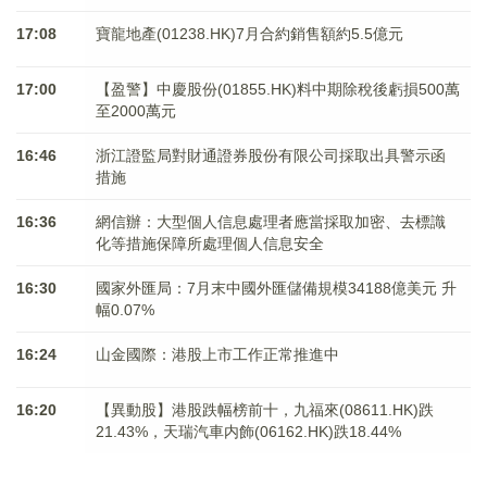
17:08
寶龍地產(01238.HK)7月合約銷售額約5.5億元
17:00
【盈警】中慶股份(01855.HK)料中期除稅後虧損500萬
至2000萬元
16:46
浙江證監局對財通證券股份有限公司採取出具警示函
措施
16:36
網信辦：大型個人信息處理者應當採取加密、去標識
化等措施保障所處理個人信息安全
16:30
國家外匯局：7月末中國外匯儲備規模34188億美元 升
幅0.07%
16:24
山金國際：港股上市工作正常推進中
16:20
【異動股】港股跌幅榜前十，九福來(08611.HK)跌
21.43%，天瑞汽車内飾(06162.HK)跌18.44%