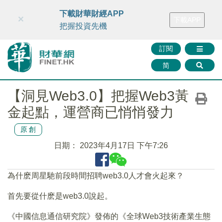
財華智庫網
FINTV
FINMETA
財華證券
媒體矩陣
下載財華財經APP
×
下載APP
智庫沙龍
聯絡我們
把握投資先機
訂閱
简
【洞見Web3.0】把握Web3黃
金起點，運營商已悄悄發力
原創
日期：
2023年4月17日 下午7:26
為什麽周星馳前段時間招聘web3.0人才會火起來？
首先要從什麽是web3.0說起。
《中國信息通信研究院》發佈的《全球Web3技術產業生態