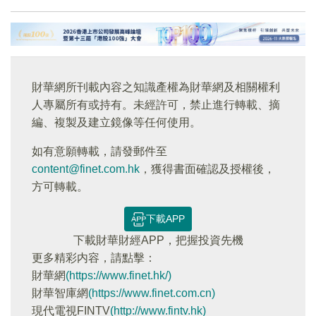
財華網所刊載內容之知識產權為財華網及相關權利
人專屬所有或持有。未經許可，禁止進行轉載、摘
編、複製及建立鏡像等任何使用。
如有意願轉載，請發郵件至
content@finet.com.hk
，獲得書面確認及授權後，
方可轉載。
下載APP
下載財華財經APP，把握投資先機
更多精彩内容，請點擊：
財華網
(https://www.finet.hk/)
財華智庫網
(https://www.finet.com.cn)
現代電視FINTV
(http://www.fintv.hk)