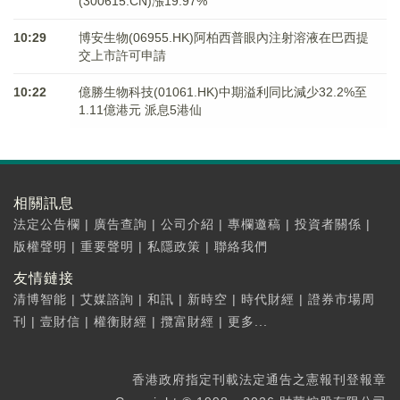
(300615.CN)漲19.97%
10:29
博安生物(06955.HK)阿柏西普眼內注射溶液在巴西提
交上市許可申請
10:22
億勝生物科技(01061.HK)中期溢利同比減少32.2%至
1.11億港元 派息5港仙
相關訊息
法定公告欄
|
廣告查詢
|
公司介紹
|
專欄邀稿
|
投資者關係
|
版權聲明
|
重要聲明
|
私隱政策
|
聯絡我們
友情鏈接
清博智能
|
艾媒諮詢
|
和訊
|
新時空
|
時代財經
|
證券市場周
刊
|
壹財信
|
權衡財經
|
攬富財經
|
更多...
香港政府指定刊載法定通告之憲報刊登報章