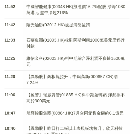
11:52
中國智能健康(00348.HK)擬溢價16.7%配股 淨籌1080
萬港元 ​​​​​​​盤中漲超216%
11:42
陽光油砂(02012.HK)被提清盤呈請
11:33
石藥集團(01093.HK)收到阿斯利康1000萬美元里程碑
付款
11:25
維信金科(02003.HK)料中期綜合淨利潤不多於1500萬
元
11:20
【異動股】鎢板塊拉升，中鎢高新(000657.CN)漲
7.24%
11:06
【盈警】瑞威資管(01835.HK)料中期盈轉虧 淨虧損不
高於300萬元
10:47
旭輝控股集團(00884.HK)7月合同銷售金額約6.1億元
10:40
【異動股】昨日打二板以上表現板塊拉升，欣天科技