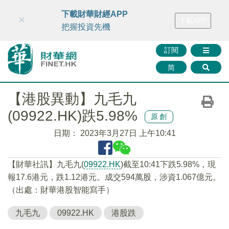
財華智庫網
FINTV
FINMETA
財華證券
媒體矩陣
下載財華財經APP
×
下載APP
智庫沙龍
聯絡我們
把握投資先機
訂閱
简
【港股異動】九毛九
(09922.HK)跌5.98%
原創
日期：
2023年3月27日 上午10:41
【財華社訊】九毛九(
09922.HK
)截至10:41下跌5.98%，現
報17.6港元，跌1.12港元。成交594萬股，涉資1.067億元。
（出處：財華港股智能寫手）
九毛九
09922.HK
港股跌