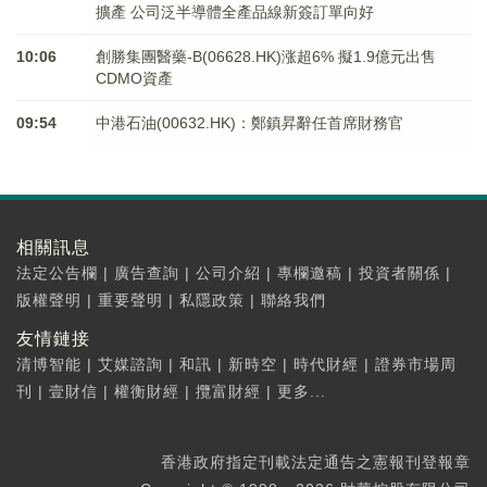
擴產 公司泛半導體全產品線新簽訂單向好
10:06
創勝集團醫藥-B(06628.HK)涨超6% 擬1.9億元出售
CDMO資產
09:54
中港石油(00632.HK)：鄭鎮昇辭任首席財務官
相關訊息
法定公告欄
|
廣告查詢
|
公司介紹
|
專欄邀稿
|
投資者關係
|
版權聲明
|
重要聲明
|
私隱政策
|
聯絡我們
友情鏈接
清博智能
|
艾媒諮詢
|
和訊
|
新時空
|
時代財經
|
證券市場周
刊
|
壹財信
|
權衡財經
|
攬富財經
|
更多...
香港政府指定刊載法定通告之憲報刊登報章