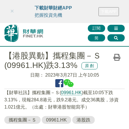
財華智庫網
FINTV
FINMETA
財華證券
媒體矩陣
下載財華財經APP
×
下載APP
智庫沙龍
聯絡我們
把握投資先機
訂閱
简
【港股異動】攜程集團－Ｓ
(09961.HK)跌3.13%
原創
日期：
2023年3月27日 上午10:05
【財華社訊】攜程集團－Ｓ(
09961.HK
)截至10:05下跌
3.13%，現報284.8港元，跌9.2港元。成交36萬股，涉資
1.021億元。（出處：財華港股智能寫手）
攜程集團－Ｓ
09961.HK
港股跌