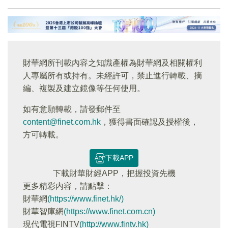
財華網所刊載內容之知識產權為財華網及相關權利
人專屬所有或持有。未經許可，禁止進行轉載、摘
編、複製及建立鏡像等任何使用。
如有意願轉載，請發郵件至
content@finet.com.hk
，獲得書面確認及授權後，
方可轉載。
下載APP
下載財華財經APP，把握投資先機
更多精彩内容，請點擊：
財華網
(https://www.finet.hk/)
財華智庫網
(https://www.finet.com.cn)
現代電視FINTV
(http://www.fintv.hk)