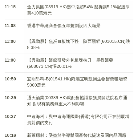
11:15
金力集團(03919.HK)盤中漲超54% 擬折讓5.1%配股淨
籌410萬港元
11:08
香港中華總商會倡五年規劃設四大願景
11:00
【異動股】焦炭Ⅲ板塊下挫，陝西黑貓(601015.CN)跌
8.38%
11:00
【異動股】醫療研發外包板塊拉升，畢得醫藥
(688073.CN)漲20.01%
10:50
宜明昂科-B(01541.HK)附屬宜明凱爾生物醫藥獲增資
5000萬元
10:39
通天酒業(00389.HK)就配售協議接獲展開法院程序通
知 對現有業務無重大不利影響
10:27
中遠海科：與中遠海運國際(香港)有限公司正在開展增
資對價的支付
10:16
新萊應材：受益於半導體國產替代提速及國內晶圓廠