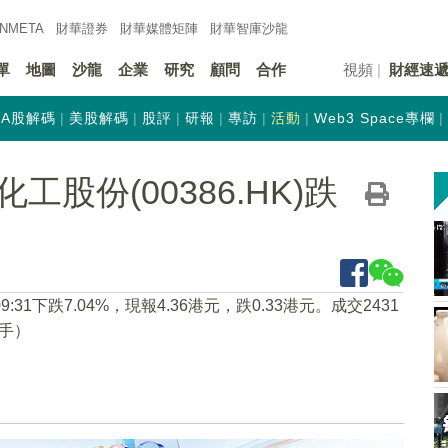
INMETA
財華證券
財華
媒體矩陣
財華
智庫沙龍
單
地圖
沙龍
企業
研究
顧問
合作
視頻
財經速
A股解碼
美股解碼
股評
研報
專訪
活動
Web3 Space專欄
股份(00386.HK)跌
09:31下跌7.04%，現報4.36港元，跌0.33港元。成交2431
寫手）