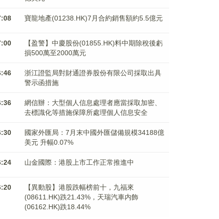
7:08
寶龍地產(01238.HK)7月合約銷售額約5.5億元
7:00
【盈警】中慶股份(01855.HK)料中期除稅後虧
損500萬至2000萬元
6:46
浙江證監局對財通證券股份有限公司採取出具
警示函措施
6:36
網信辦：大型個人信息處理者應當採取加密、
去標識化等措施保障所處理個人信息安全
6:30
國家外匯局：7月末中國外匯儲備規模34188億
美元 升幅0.07%
6:24
山金國際：港股上市工作正常推進中
6:20
【異動股】港股跌幅榜前十，九福來
(08611.HK)跌21.43%，天瑞汽車内飾
(06162.HK)跌18.44%