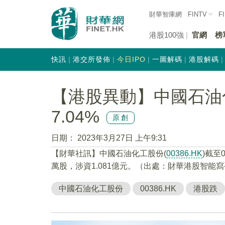
財華智庫網
FINTV
F
港股100強
官網
榜
快訊
港交所發佈
今日IPO
一圖解碼
港股解碼
【港股異動】中國石油化工
7.04%
原創
日期：
2023年3月27日 上午9:31
【財華社訊】中國石油化工股份(
00386.HK
)截至
萬股，涉資1.081億元。（出處：財華港股智能
中國石油化工股份
00386.HK
港股跌