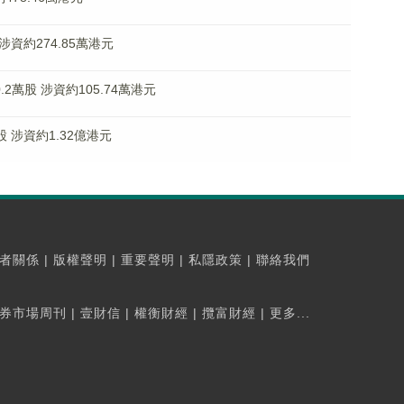
股 涉資約274.85萬港元
20.2萬股 涉資約105.74萬港元
萬股 涉資約1.32億港元
者關係
|
版權聲明
|
重要聲明
|
私隱政策
|
聯絡我們
券市場周刊
|
壹財信
|
權衡財經
|
攬富財經
|
更多...