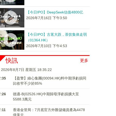
【今日IPO】DeepSeek估值4800亿
2026年7月16日 下午3:50
【今日IPO】古茗大跌，茶饮集体走弱
（01364.HK）
2026年7月10日 下午4:53
快訊
更多
2026年8月7日 星期五 18:35:23
7:35
【盈警】綠心集團(00094.HK)料中期淨虧損同
比收窄不少於85%
7:26
德適-B(02526.HK)中期歸母淨虧損擴大至
5588.3萬元
7:11
香港金管局：7月底官方外匯儲備資產為4478
億美元