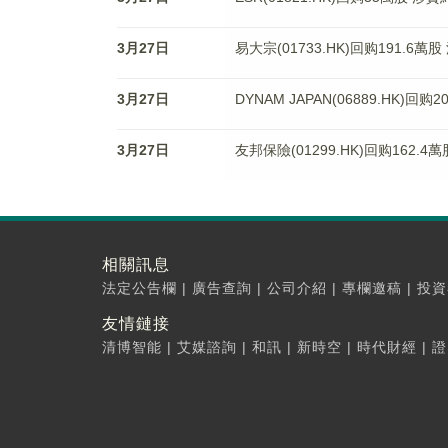
3月27日
易大宗(01733.HK)回购191.6萬
3月27日
DYNAM JAPAN(06889.HK)回购
3月27日
友邦保險(01299.HK)回购162.4
相關訊息
法定公告欄
|
廣告查詢
|
公司介紹
|
專欄邀稿
|
投資
友情鏈接
清博智能
|
艾媒諮詢
|
和訊
|
新時空
|
時代財經
|
證