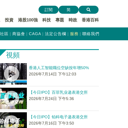
訂閱
简
遞
投資
港股100強
科技
專題
時政
香港百科
社區
商協會
CAGA
法定公告欄
服務
聯絡我們
視頻
香港人工智能職位空缺按年增50%
2026年7月14日 下午12:03
【今日IPO】百菲乳业递表港交所
2026年7月24日 下午5:36
【今日IPO】铂科电子递表港交所
2026年7月16日 下午3:50