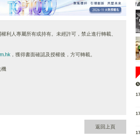
關權利人專屬所有或持有。未經許可，禁止進行轉載、
om.hk
，獲得書面確認及授權後，方可轉載。
先機
1
1
返回上頁
1