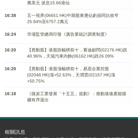
萬美元 派息15.66港仙
16:38
五一視界(06651.HK)中期股東應佔虧損同比收窄
25.84%至6757.2萬元
16:24
市場監管總局印發《廣告業統計調查制度》
16:20
【異動股】港股跌幅榜前十，賽迪顧問(02176.HK)跌
40.96%，天瑞汽車内飾(06162.HK)跌26.09%
16:20
【異動股】港股漲幅榜前十，易居企業控股
(02048.HK)漲+52.63%，天潤雲(02167.HK)漲
+50.75%
16:18
《煤炭工業發展「十五五」規劃》：推動落後產能煤
礦有序退出
相關訊息