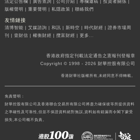
法定公告欄
|
廣告查詢
|
公司介紹
|
專欄邀稿
|
投資者關係
|
版權聲明
|
重要聲明
|
私隱政策
|
聯絡我們
友情鏈接
清博智能
|
艾媒諮詢
|
和訊
|
新時空
|
時代財經
|
證券市場周
刊
|
壹財信
|
權衡財經
|
攬富財經
|
更多...
香港政府指定刊載法定通告之憲報刊登報章
Copyright © 1998 - 2026 財華控股有限公司
香港財華社版權所有,未經同意不得轉載。
免責聲明：
財華控股有限公司及香港聯合交易所有限公司將盡力確保彼等所提供資料
之準確性及可靠性,但並不保證資料絕對無誤,資料如有錯漏而令閣下蒙受
損失,本公司概不負責。