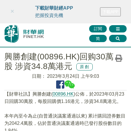
財華智庫網
FINTV
FINMETA
財華證券
媒體矩陣
下載財華財經APP
×
下載APP
智庫沙龍
聯絡我們
把握投資先機
訂閱
简
興勝創建(00896.HK)回购30萬
股 涉資34.8萬港元
原創
日期：
2023年3月24日 上午9:03
【財華社訊】興勝創建(
00896.HK
)公佈，於2023年03月23
日回購30萬股，每股回購價1.16港元，涉資34.8萬港元。
本年內至今為止(自普通決議案通過以來) 累计購回證券數目
为2042.4萬股，佔於普通決議案通過時已發行股份數目的
1.84%。