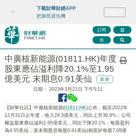
財華智庫網
FINTV
FINMETA
財華證券
媒體矩陣
下載財華財經APP
×
下載APP
智庫沙龍
聯絡我們
把握投資先機
訂閱
简
中廣核新能源(01811.HK)年度
股東應佔溢利降20.1%至1.95
億美元 末期息0.91美仙
原創
日期：
2023年3月21日 下午5:11
【財華社訊】中廣核新能源(
01811.HK
)公布，截至2022年
12月31日止年度，收入24.3億美元，同比上升36.9%；公司
權益股東應佔溢利1.95億美元，同比下降20.1%；每股盈利
為4.55美仙；派末期股息每股0.91美仙(相當於每股7.09港