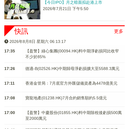
【今日IPO】月之暗面拟赴港上市
2026年7月21日 下午5:50
快訊
更多
2026年8月8日 星期六 06:13:17
17:35
【盈警】綠心集團(00094.HK)料中期淨虧損同比收窄
不少於85%
17:26
德適-B(02526.HK)中期歸母淨虧損擴大至5588.3萬元
17:11
香港金管局：7月底官方外匯儲備資產為4478億美元
17:08
寶龍地產(01238.HK)7月合約銷售額約5.5億元
17:00
【盈警】中慶股份(01855.HK)料中期除稅後虧損500萬
至2000萬元