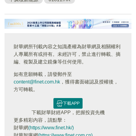
財華網所刊載內容之知識產權為財華網及相關權利
人專屬所有或持有。未經許可，禁止進行轉載、摘
編、複製及建立鏡像等任何使用。
如有意願轉載，請發郵件至
content@finet.com.hk
，獲得書面確認及授權後，
方可轉載。
下載APP
下載財華財經APP，把握投資先機
更多精彩内容，請點擊：
財華網
(https://www.finet.hk/)
財華智庫網
(https://www.finet.com.cn)