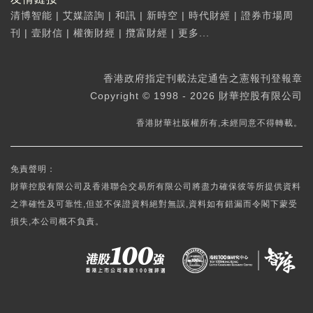
清博智能
|
艾媒諮詢
|
和訊
|
新時空
|
時代財經
|
證券市場周
刊
|
壹財信
|
權衡財經
|
攬富財經
|
更多...
香港政府指定刊載法定通告之憲報刊登報章
Copyright © 1998 - 2026 財華控股有限公司
香港財華社版權所有,未經同意不得轉載。
免責聲明：
財華控股有限公司及香港聯合交易所有限公司將盡力確保彼等所提供資料
之準確性及可靠性,但並不保證資料絕對無誤,資料如有錯漏而令閣下蒙受
損失,本公司概不負責。