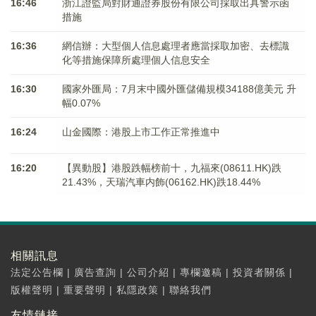
16:46
浙江證監局對財通證券股份有限公司採取出具警示函
措施
16:36
網信辦：大型個人信息處理者應當採取加密、去標識
化等措施保障所處理個人信息安全
16:30
國家外匯局：7月末中國外匯儲備規模34188億美元 升
幅0.07%
16:24
山金國際：港股上市工作正常推進中
16:20
【異動股】港股跌幅榜前十，九福來(08611.HK)跌
21.43%，天瑞汽車内飾(06162.HK)跌18.44%
相關訊息
法定公告欄
|
廣告查詢
|
公司介紹
|
專欄邀稿
|
投資者關係
|
版權聲明
|
重要聲明
|
私隱政策
|
聯絡我們
友情鏈接