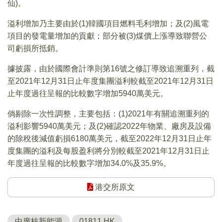
仙)。
溢利增加乃主要由於(1)韓國項目燃料毛利增加；及(2)風電
項目的發電量增加的貢獻；部分被(3)煤價上漲導致聯營公
司虧損所抵銷。
據披露，由於國際會計準則第16號之修訂導致追溯重列，截
至2021年12月31日止年度集團溢利較截至2021年12月31日
止年度過往呈報的比較數字增加5940萬美元。
倘剔除一次性調整，主要包括：(1)2021年有關追溯重列的
溢利影響5940萬美元；及(2)確認2022年物業、廠房及設備
的除稅後減值虧損6180萬美元，截至2022年12月31日止年
度集團的溢利及每股盈利將分別較截至2021年12月31日止
年度過往呈報的比較數字增加34.0%及35.9%。
港交所原文
中廣核新能源
01811.HK