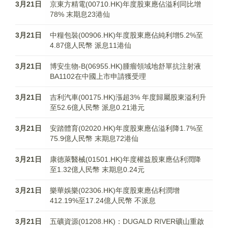
3月21日
京東方精電(00710.HK)年度股東應佔溢利同比增
78% 末期息23港仙
3月21日
中糧包裝(00906.HK)年度股東應佔純利增5.2%至
4.87億人民幣 派息11港仙
3月21日
博安生物-B(06955.HK)腫瘤領域地舒單抗注射液
BA1102在中國上市申請獲受理
3月21日
吉利汽車(00175.HK)漲超3% 年度歸屬股東溢利升
至52.6億人民幣 派息0.21港元
3月21日
安踏體育(02020.HK)年度股東應佔溢利降1.7%至
75.9億人民幣 末期息72港仙
3月21日
康德萊醫械(01501.HK)年度權益股東應佔利潤降
至1.32億人民幣 末期息0.24元
3月21日
樂華娛樂(02306.HK)年度股東應佔利潤增
412.19%至17.24億人民幣 不派息
3月21日
五礦資源(01208.HK)：DUGALD RIVER礦山重啟