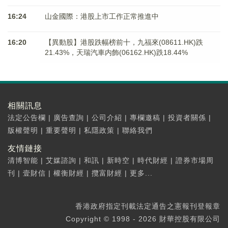
16:24
山金國際：港股上市工作正常推進中
16:20
【異動股】港股跌幅榜前十，九福來(08611.HK)跌
21.43%，天瑞汽車内飾(06162.HK)跌18.44%
相關訊息
法定公告欄
|
廣告查詢
|
公司介紹
|
專欄邀稿
|
投資者關係
|
版權聲明
|
重要聲明
|
私隱政策
|
聯絡我們
友情鏈接
清博智能
|
艾媒諮詢
|
和訊
|
新時空
|
時代財經
|
證券市場周
刊
|
壹財信
|
權衡財經
|
攬富財經
|
更多...
香港政府指定刊載法定通告之憲報刊登報章
Copyright © 1998 - 2026 財華控股有限公司