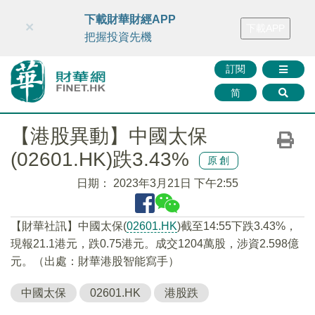
財華智庫網
FINTV
FINMETA
財華證券
媒體矩陣
下載財華財經APP
×
下載APP
智庫沙龍
聯絡我們
把握投資先機
訂閱
简
【港股異動】中國太保
(02601.HK)跌3.43%
原創
日期：
2023年3月21日 下午2:55
【財華社訊】中國太保(
02601.HK
)截至14:55下跌3.43%，
現報21.1港元，跌0.75港元。成交1204萬股，涉資2.598億
元。（出處：財華港股智能寫手）
中國太保
02601.HK
港股跌