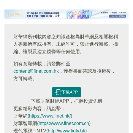
財華網所刊載內容之知識產權為財華網及相關權利
人專屬所有或持有。未經許可，禁止進行轉載、摘
編、複製及建立鏡像等任何使用。
如有意願轉載，請發郵件至
content@finet.com.hk
，獲得書面確認及授權後，
方可轉載。
下載APP
下載財華財經APP，把握投資先機
更多精彩内容，請點擊：
財華網
(https://www.finet.hk/)
財華智庫網
(https://www.finet.com.cn)
現代電視FINTV
(http://www.fintv.hk)