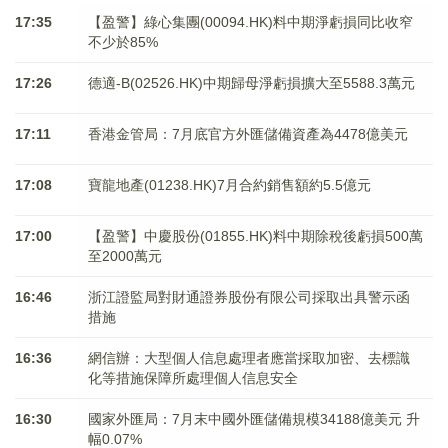
17:35
【盈警】綠心集團(00094.HK)料中期淨虧損同比收窄
不少於85%
17:26
德適-B(02526.HK)中期歸母淨虧損擴大至5588.3萬元
17:11
香港金管局：7月底官方外匯儲備資產為4478億美元
17:08
寶龍地產(01238.HK)7月合約銷售額約5.5億元
17:00
【盈警】中慶股份(01855.HK)料中期除稅後虧損500萬
至2000萬元
16:46
浙江證監局對財通證券股份有限公司採取出具警示函
措施
16:36
網信辦：大型個人信息處理者應當採取加密、去標識
化等措施保障所處理個人信息安全
16:30
國家外匯局：7月末中國外匯儲備規模34188億美元 升
幅0.07%