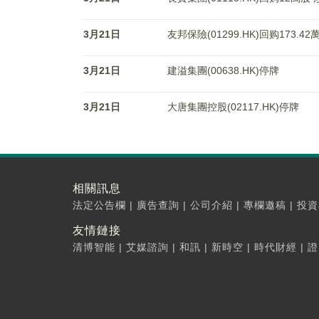
3月21日
友邦保險(01299.HK)回购173.4
3月21日
建溢集團(00638.HK)停牌
3月21日
大唐集團控股(02117.HK)停牌
相關訊息
法定公告欄
|
廣告查詢
|
公司介紹
|
專欄邀稿
|
投資
友情鏈接
清博智能
|
艾媒諮詢
|
和訊
|
新時空
|
時代財經
|
證