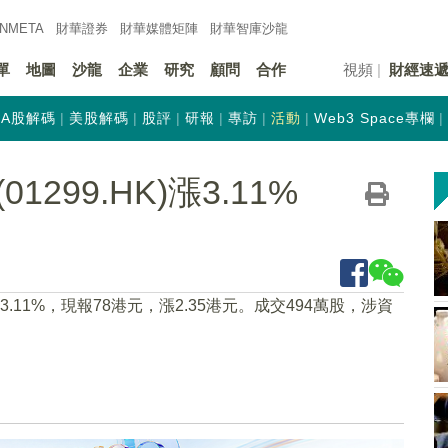
INMETA
財華證券
財華
媒體矩陣
財華
智庫沙龍
單
地圖
沙龍
企業
研究
顧問
合作
視頻
財經速
A股解碼
美股解碼
股評
研報
專訪
活動
Web3 Space專欄
299.HK)漲3.11%
上漲3.11%，現報78港元，漲2.35港元。成交494萬股，涉資