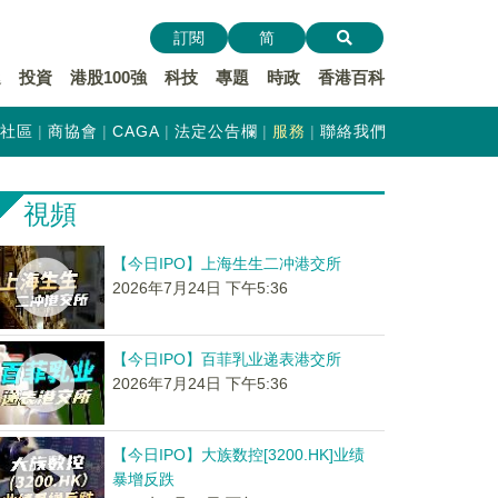
訂閱
简
遞
投資
港股100強
科技
專題
時政
香港百科
社區
商協會
CAGA
法定公告欄
服務
聯絡我們
視頻
【今日IPO】上海生生二冲港交所
2026年7月24日 下午5:36
【今日IPO】百菲乳业递表港交所
2026年7月24日 下午5:36
【今日IPO】大族数控[3200.HK]业绩
暴增反跌