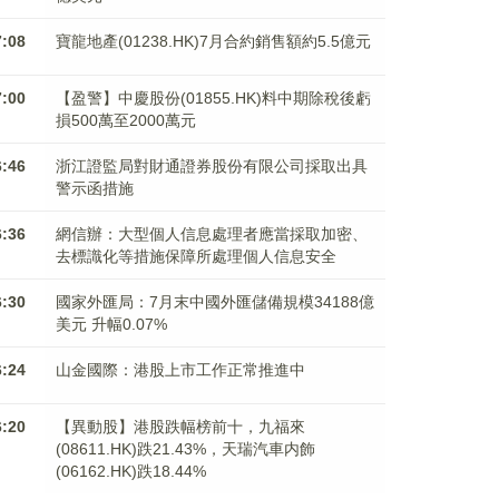
7:08
寶龍地產(01238.HK)7月合約銷售額約5.5億元
7:00
【盈警】中慶股份(01855.HK)料中期除稅後虧
損500萬至2000萬元
6:46
浙江證監局對財通證券股份有限公司採取出具
警示函措施
6:36
網信辦：大型個人信息處理者應當採取加密、
去標識化等措施保障所處理個人信息安全
6:30
國家外匯局：7月末中國外匯儲備規模34188億
美元 升幅0.07%
6:24
山金國際：港股上市工作正常推進中
6:20
【異動股】港股跌幅榜前十，九福來
(08611.HK)跌21.43%，天瑞汽車内飾
(06162.HK)跌18.44%