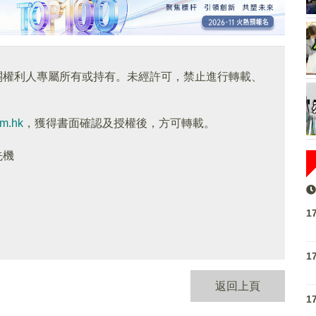
關權利人專屬所有或持有。未經許可，禁止進行轉載、
om.hk
，獲得書面確認及授權後，方可轉載。
先機
1
1
返回上頁
1