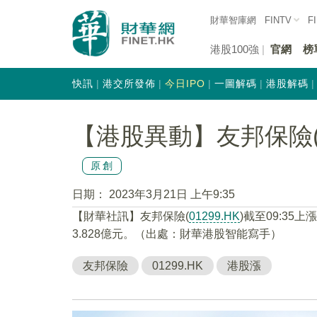
財華智庫網
FINTV
F
港股100強
官網
榜
快訊
港交所發佈
今日IPO
一圖解碼
港股解碼
【港股異動】友邦保險(01
原創
日期：
2023年3月21日 上午9:35
【財華社訊】友邦保險(
01299.HK
)截至09:35
3.828億元。（出處：財華港股智能寫手）
友邦保險
01299.HK
港股漲