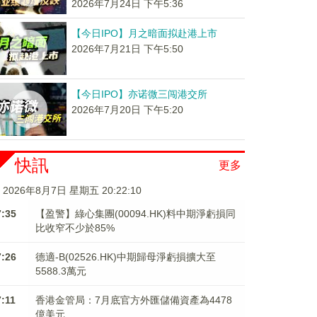
2026年7月24日 下午5:36
【今日IPO】月之暗面拟赴港上市
2026年7月21日 下午5:50
【今日IPO】亦诺微三闯港交所
2026年7月20日 下午5:20
快訊
更多
2026年8月7日 星期五 20:22:10
7:35
【盈警】綠心集團(00094.HK)料中期淨虧損同
比收窄不少於85%
7:26
德適-B(02526.HK)中期歸母淨虧損擴大至
5588.3萬元
7:11
香港金管局：7月底官方外匯儲備資產為4478
億美元