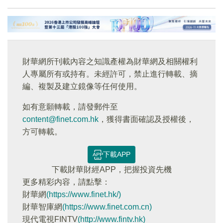
財華網所刊載內容之知識產權為財華網及相關權利
人專屬所有或持有。未經許可，禁止進行轉載、摘
編、複製及建立鏡像等任何使用。
如有意願轉載，請發郵件至
content@finet.com.hk
，獲得書面確認及授權後，
方可轉載。
下載APP
下載財華財經APP，把握投資先機
更多精彩内容，請點擊：
財華網
(https://www.finet.hk/)
財華智庫網
(https://www.finet.com.cn)
現代電視FINTV
(http://www.fintv.hk)