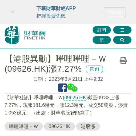
財華智庫網
FINTV
FINMETA
財華證券
媒體矩陣
下載財華財經APP
×
下載APP
智庫沙龍
聯絡我們
把握投資先機
訂閱
简
【港股異動】嗶哩嗶哩－Ｗ
(09626.HK)漲7.27%
原創
日期：
2023年3月21日 上午9:32
【財華社訊】嗶哩嗶哩－Ｗ(
09626.HK
)截至09:32上漲
7.27%，現報181.6港元，漲12.3港元。成交58萬股，涉資
1.053億元。（出處：財華港股智能寫手）
嗶哩嗶哩－Ｗ
09626.HK
港股漲