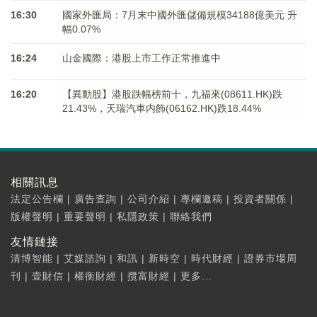
16:30
國家外匯局：7月末中國外匯儲備規模34188億美元 升
幅0.07%
16:24
山金國際：港股上市工作正常推進中
16:20
【異動股】港股跌幅榜前十，九福來(08611.HK)跌
21.43%，天瑞汽車内飾(06162.HK)跌18.44%
相關訊息
法定公告欄
|
廣告查詢
|
公司介紹
|
專欄邀稿
|
投資者關係
|
版權聲明
|
重要聲明
|
私隱政策
|
聯絡我們
友情鏈接
清博智能
|
艾媒諮詢
|
和訊
|
新時空
|
時代財經
|
證券市場周
刊
|
壹財信
|
權衡財經
|
攬富財經
|
更多...