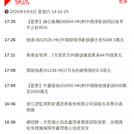
快訊
更多
2026年8月8日 星期六 14:54:29
17:35
【盈警】綠心集團(00094.HK)料中期淨虧損同比收窄
不少於85%
17:26
德適-B(02526.HK)中期歸母淨虧損擴大至5588.3萬元
17:11
香港金管局：7月底官方外匯儲備資產為4478億美元
17:08
寶龍地產(01238.HK)7月合約銷售額約5.5億元
17:00
【盈警】中慶股份(01855.HK)料中期除稅後虧損500萬
至2000萬元
16:46
浙江證監局對財通證券股份有限公司採取出具警示函
措施
16:36
網信辦：大型個人信息處理者應當採取加密、去標識
化等措施保障所處理個人信息安全