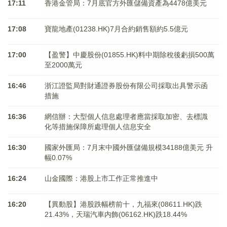
17:11
香港金管局：7月底官方外匯儲備資產為4478億美元
17:08
寶龍地產(01238.HK)7月合約銷售額約5.5億元
17:00
【盈警】中慶股份(01855.HK)料中期除稅後虧損500萬
至2000萬元
16:46
浙江證監局對財通證券股份有限公司採取出具警示函
措施
16:36
網信辦：大型個人信息處理者應當採取加密、去標識
化等措施保障所處理個人信息安全
16:30
國家外匯局：7月末中國外匯儲備規模34188億美元 升
幅0.07%
16:24
山金國際：港股上市工作正常推進中
16:20
【異動股】港股跌幅榜前十，九福來(08611.HK)跌
21.43%，天瑞汽車内飾(06162.HK)跌18.44%