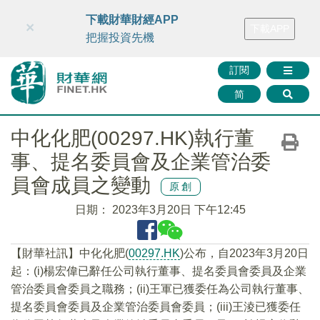
財華智庫網
FINTV
FINMETA
財華證券
媒體矩陣
下載財華財經APP
×
下載APP
智庫沙龍
聯絡我們
把握投資先機
訂閱
简
中化化肥(00297.HK)執行董
事、提名委員會及企業管治委
員會成員之變動
原創
日期：
2023年3月20日 下午12:45
【財華社訊】中化化肥(
00297.HK
)公布，自2023年3月20日
起：(i)楊宏偉已辭任公司執行董事、提名委員會委員及企業
管治委員會委員之職務；(ii)王軍已獲委任為公司執行董事、
提名委員會委員及企業管治委員會委員；(iii)王淩已獲委任