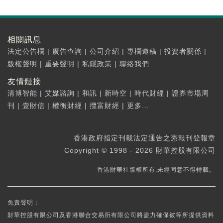
相關訊息
法定公告欄
|
廣告查詢
|
公司介紹
|
專欄邀稿
|
投資者關係
|
版權聲明
|
重要聲明
|
私隱政策
|
聯絡我們
友情鏈接
清博智能
|
艾媒諮詢
|
和訊
|
新時空
|
時代財經
|
證券市場周
刊
|
壹財信
|
權衡財經
|
攬富財經
|
更多...
香港政府指定刊載法定通告之憲報刊登報章
Copyright © 1998 - 2026 財華控股有限公司
香港財華社版權所有,未經同意不得轉載。
免責聲明：
財華控股有限公司及香港聯合交易所有限公司將盡力確保彼等所提供資料