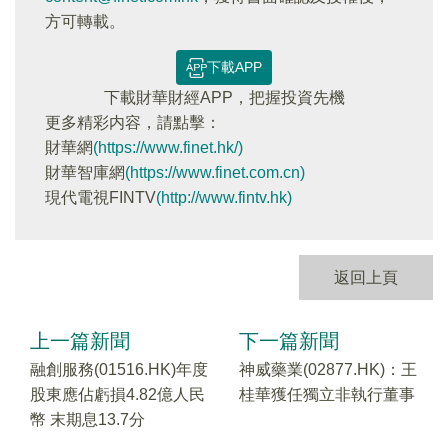
方可轉載。
下載APP
下載財華財經APP，把握投資先機
更多精彩内容，請點擊：
財華網
(https://www.finet.hk/)
財華智庫網
(https://www.finet.com.cn)
現代電視FINTV
(http://www.fintv.hk)
返回上頁
上一篇新聞
下一篇新聞
融創服務(01516.HK)年度
神威藥業(02877.HK)：王
股東應佔虧損4.82億人民
桂華獲任獨立非執行董事
幣 末期息13.7分