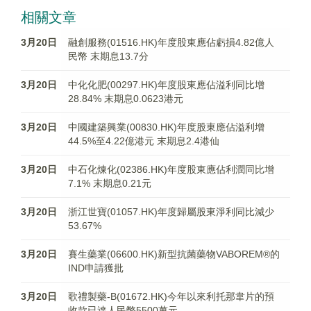
相關文章
3月20日
融創服務(01516.HK)年度股東應佔虧損4.82億人
民幣 末期息13.7分
3月20日
中化化肥(00297.HK)年度股東應佔溢利同比增
28.84% 末期息0.0623港元
3月20日
中國建築興業(00830.HK)年度股東應佔溢利增
44.5%至4.22億港元 末期息2.4港仙
3月20日
中石化煉化(02386.HK)年度股東應佔利潤同比增
7.1% 末期息0.21元
3月20日
浙江世寶(01057.HK)年度歸屬股東淨利同比減少
53.67%
3月20日
賽生藥業(06600.HK)新型抗菌藥物VABOREM®的
IND申請獲批
3月20日
歌禮製藥-B(01672.HK)今年以來利托那韋片的預
收款已達人民幣5500萬元