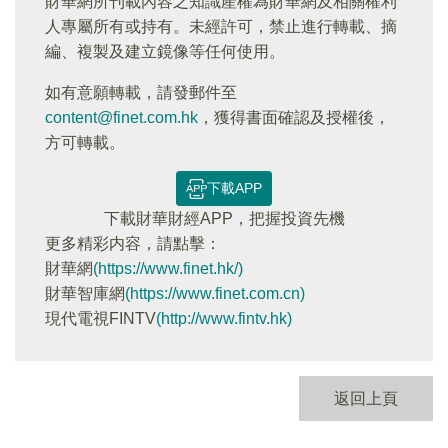
財華網所刊載內容之知識產權為財華網及相關權利
人專屬所有或持有。未經許可，禁止進行轉載、摘
編、複製及建立鏡像等任何使用。
如有意願轉載，請發郵件至
content@finet.com.hk
，獲得書面確認及授權後，
方可轉載。
下載APP
下載財華財經APP，把握投資先機
更多精彩内容，請點擊：
財華網
(https://www.finet.hk/)
財華智庫網
(https://www.finet.com.cn)
現代電視FINTV
(http://www.fintv.hk)
返回上頁