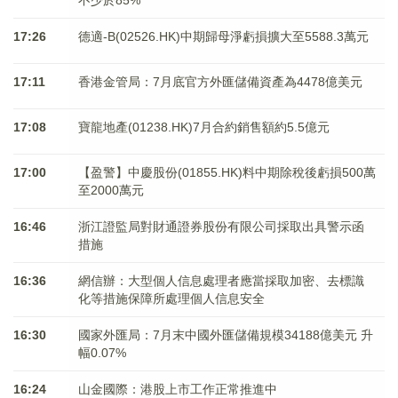
不少於85%
17:26
德適-B(02526.HK)中期歸母淨虧損擴大至5588.3萬元
17:11
香港金管局：7月底官方外匯儲備資產為4478億美元
17:08
寶龍地產(01238.HK)7月合約銷售額約5.5億元
17:00
【盈警】中慶股份(01855.HK)料中期除稅後虧損500萬
至2000萬元
16:46
浙江證監局對財通證券股份有限公司採取出具警示函
措施
16:36
網信辦：大型個人信息處理者應當採取加密、去標識
化等措施保障所處理個人信息安全
16:30
國家外匯局：7月末中國外匯儲備規模34188億美元 升
幅0.07%
16:24
山金國際：港股上市工作正常推進中