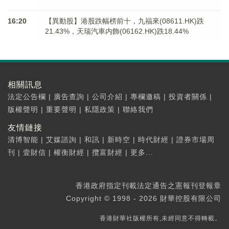
16:20
【異動股】港股跌幅榜前十，九福來(08611.HK)跌
21.43%，天瑞汽車内飾(06162.HK)跌18.44%
相關訊息
法定公告欄
|
廣告查詢
|
公司介紹
|
專欄邀稿
|
投資者關係
|
版權聲明
|
重要聲明
|
私隱政策
|
聯絡我們
友情鏈接
清博智能
|
艾媒諮詢
|
和訊
|
新時空
|
時代財經
|
證券市場周
刊
|
壹財信
|
權衡財經
|
攬富財經
|
更多...
香港政府指定刊載法定通告之憲報刊登報章
Copyright © 1998 - 2026 財華控股有限公司
香港財華社版權所有,未經同意不得轉載。