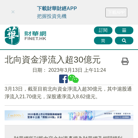
財華智庫網
FINTV
FINMETA
財華證券
媒體矩陣
下載財華財經APP
×
下載APP
智庫沙龍
聯絡我們
把握投資先機
訂閱
简
北向資金淨流入超30億元
日期：
2023年3月13日 上午11:24
3月13日，截至目前北向資金淨流入超30億元，其中滬股通
淨流入21.70億元，深股通淨流入8.62億元。