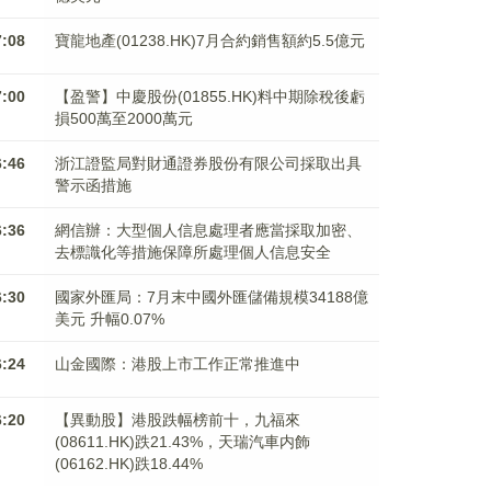
7:08
寶龍地產(01238.HK)7月合約銷售額約5.5億元
7:00
【盈警】中慶股份(01855.HK)料中期除稅後虧
損500萬至2000萬元
6:46
浙江證監局對財通證券股份有限公司採取出具
警示函措施
6:36
網信辦：大型個人信息處理者應當採取加密、
去標識化等措施保障所處理個人信息安全
6:30
國家外匯局：7月末中國外匯儲備規模34188億
美元 升幅0.07%
6:24
山金國際：港股上市工作正常推進中
6:20
【異動股】港股跌幅榜前十，九福來
(08611.HK)跌21.43%，天瑞汽車内飾
(06162.HK)跌18.44%