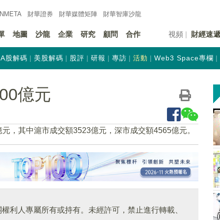
INMETA
財華證券
財華
媒體矩陣
財華
智庫沙龍
單
地圖
沙龍
企業
研究
顧問
合作
視頻
財經速
A股解碼
美股解碼
股評
研報
專訪
活動
Web3 Space專欄
00億元
億元，其中滬市成交額3523億元，深市成交額4565億元。
關權利人專屬所有或持有。未經許可，禁止進行轉載、