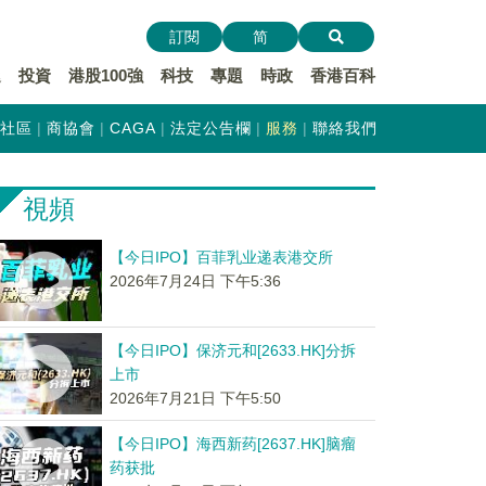
訂閱
简
遞
投資
港股100強
科技
專題
時政
香港百科
社區
商協會
CAGA
法定公告欄
服務
聯絡我們
視頻
【今日IPO】百菲乳业递表港交所
2026年7月24日 下午5:36
【今日IPO】保济元和[2633.HK]分拆
上市
2026年7月21日 下午5:50
【今日IPO】海西新药[2637.HK]脑瘤
药获批