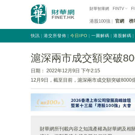
財華智庫網
FINTV
F
港股100強
官網
榜
快訊
港交所發佈
今日IPO
一圖解碼
港股解碼
滬深兩市成交額突破80
日期：
2022年12月9日 下午2:15
12月9日，截至目前，滬深兩市成交額突破8000
財華網所刊載內容之知識產權為財華網及相