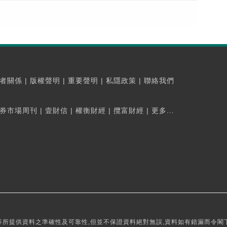
者關係
|
版權聲明
|
重要聲明
|
私隱政策
|
聯絡我們
券市場周刊
|
壹財信
|
權衡財經
|
攬富財經
|
更多...
所提供資料之準確性及可靠性,但並不保證資料絕對無誤,資料如有錯漏而令閣