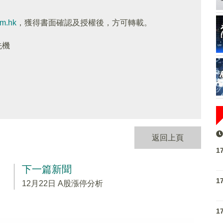
om.hk
，獲得書面確認及授權後，方可轉載。
先機
返回上頁
1
下一篇新聞
1
12月22日 A股漲停分析
1