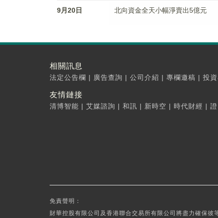
9月20日
北向資金全天小幅淨賣出5億元
相關訊息
法定公告欄
|
廣告查詢
|
公司介紹
|
專欄邀稿
|
投資
友情鏈接
清博智能
|
艾媒諮詢
|
和訊
|
新時空
|
時代財經
|
證
免責聲明：
財華控股有限公司及香港聯合交易所有限公司將盡力確保彼等