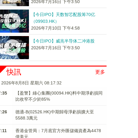
2026年7月16日 下午3:50
【今日IPO】天数智芯配股筹70亿
（09903.HK）
2026年7月10日 下午4:58
【今日IPO】威兆半导体二冲港股
2026年7月16日 下午3:50
快訊
更多
2026年8月8日 星期六 08:17:33
7:35
【盈警】綠心集團(00094.HK)料中期淨虧損同
比收窄不少於85%
7:26
德適-B(02526.HK)中期歸母淨虧損擴大至
5588.3萬元
7:11
香港金管局：7月底官方外匯儲備資產為4478
億美元