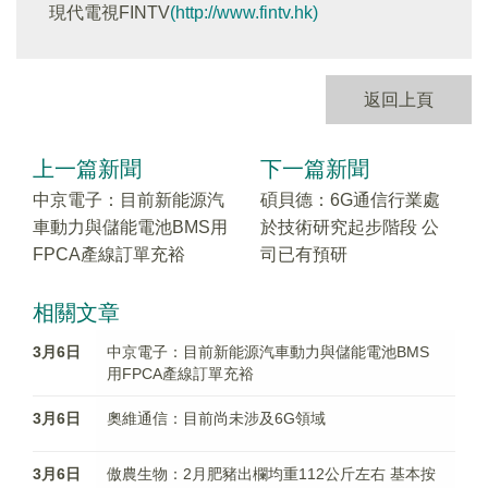
現代電視FINTV
(http://www.fintv.hk)
返回上頁
上一篇新聞
下一篇新聞
中京電子：目前新能源汽
碩貝德：6G通信行業處
車動力與儲能電池BMS用
於技術研究起步階段 公
FPCA產線訂單充裕
司已有預研
相關文章
3月6日
中京電子：目前新能源汽車動力與儲能電池BMS
用FPCA產線訂單充裕
3月6日
奧維通信：目前尚未涉及6G領域
3月6日
傲農生物：2月肥豬出欄均重112公斤左右 基本按