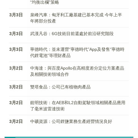
“均衡出欄”策略
3月3日
泉峰汽車：匈牙利工廠基建已基本完成 今年上半
年將部分投產
3月3日
武漢凡谷：6G技術目前還處於前沿研究階段
3月3日
寧德時代：並未運營“寧德時代”App及發售“寧德時
代鋰電池”等理財產品
3月2日
中海達：與百度Apollo在高精度差分定位方案產品
及相關技術領域合作
3月2日
雙塔食品：公司已有植物肉產品
3月2日
銳明技術：在AEB和L2自動駕駛領域相關產品應用
了毫米波雷達技術
3月2日
中礦資源：公司鋰鹽業務生產經營情況良好