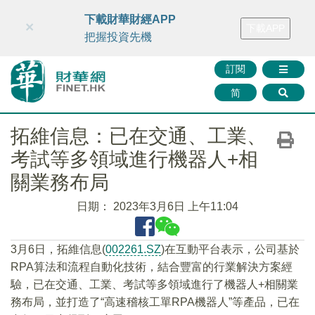
財華智庫網
FINTV
FINMETA
財華證券
媒體矩陣
下載財華財經APP
×
下載APP
智庫沙龍
聯絡我們
把握投資先機
訂閱
简
拓維信息：已在交通、工業、
考試等多領域進行機器人+相
關業務布局
日期：
2023年3月6日 上午11:04
3月6日，拓維信息(
002261.SZ
)在互動平台表示，公司基於
RPA算法和流程自動化技術，結合豐富的行業解決方案經
驗，已在交通、工業、考試等多領域進行了機器人+相關業
務布局，並打造了“高速稽核工單RPA機器人”等產品，已在