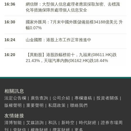
16:36
網信辦：大型個人信息處理者應當採取加密、去標識
化等措施保障所處理個人信息安全
16:30
國家外匯局：7月末中國外匯儲備規模34188億美元 升
幅0.07%
16:24
山金國際：港股上市工作正常推進中
16:20
【異動股】港股跌幅榜前十，九福來(08611.HK)跌
21.43%，天瑞汽車内飾(06162.HK)跌18.44%
相關訊息
法定公告欄
|
廣告查詢
|
公司介紹
|
專欄邀稿
|
投資者關係
|
版權聲明
|
重要聲明
|
私隱政策
|
聯絡我們
友情鏈接
清博智能
|
艾媒諮詢
|
和訊
|
新時空
|
時代財經
|
證券市場周
刊
|
壹財信
|
權衡財經
|
攬富財經
|
更多...