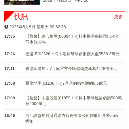
2026年7月20日 下午5:20
快訊
更多
2026年8月9日 星期天 09:32:54
17:35
【盈警】綠心集團(00094.HK)料中期淨虧損同比收窄
不少於85%
17:26
德適-B(02526.HK)中期歸母淨虧損擴大至5588.3萬元
17:11
香港金管局：7月底官方外匯儲備資產為4478億美元
17:08
寶龍地產(01238.HK)7月合約銷售額約5.5億元
17:00
【盈警】中慶股份(01855.HK)料中期除稅後虧損500萬
至2000萬元
16:46
浙江證監局對財通證券股份有限公司採取出具警示函
措施