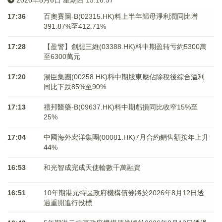
2026年8月6日 星期四 15:16:57
17:36
百奧賽圖-B(02315.HK)料上半年歸母淨利潤同比增
391.87%至412.71%
17:28
【盈警】創想三維(03388.HK)料中期盈转亏約5300萬
至6300萬元
17:20
湯臣集團(00258.HK)料中期股東應佔除稅後綜合溢利
同比下跌85%至90%
17:13
禮邦醫藥-B(09637.HK)料中期虧損同比收窄15%至
25%
17:04
中國海外宏洋集團(00081.HK)7月合約銷售額按年上升
44%
16:53
和光智成完成天使輪數千萬融資
16:51
10年期港元特區政府機構債券將於2026年8月12日透
過重開進行投標