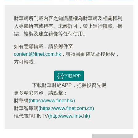
財華網所刊載內容之知識產權為財華網及相關權利
人專屬所有或持有。未經許可，禁止進行轉載、摘
編、複製及建立鏡像等任何使用。
如有意願轉載，請發郵件至
content@finet.com.hk
，獲得書面確認及授權後，
方可轉載。
下載APP
下載財華財經APP，把握投資先機
更多精彩内容，請點擊：
財華網
(https://www.finet.hk/)
財華智庫網
(https://www.finet.com.cn)
現代電視FINTV
(http://www.fintv.hk)