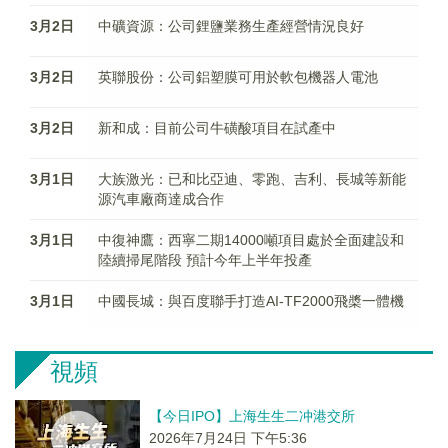
3月2日
中礦資源：公司鋰鹽業務生產經營情況良好
3月2日
英聯股份：公司鋁塑膜可用於軟包機器人電池
3月2日
新和成：目前公司牛磺酸項目在試產中
3月1日
大族激光：已和比亞迪、零跑、吉利、長城等新能
源汽車廠商達成合作
3月1日
中復神鷹：西寧二期14000噸項目處於全面建設和
陸續掃尾階段 預計今年上半年投產
3月1日
中國長城：與百度聯手打造AI-TF2000飛槳一體機
視頻
【今日IPO】上海生生二冲港交所
2026年7月24日 下午5:36