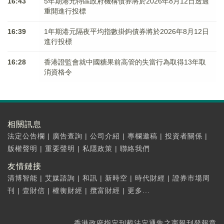
16:43
5年期港元特區政府機構債券將於2026年8月12日透過
重開進行投標
16:39
1年期港元隔夜平均指數掛鉤債券將於2026年8月12日
進行投標
16:28
香港證監會就中國糖果前高管的失當行為取得13年取
消資格令
相關訊息
法定公告欄
|
廣告查詢
|
公司介紹
|
專欄邀稿
|
投資者關係
|
版權聲明
|
重要聲明
|
私隱政策
|
聯絡我們
友情鏈接
清博智能
|
艾媒諮詢
|
和訊
|
新時空
|
時代財經
|
證券市場周
刊
|
壹財信
|
權衡財經
|
攬富財經
|
更多...
香港政府指定刊載法定通告之憲報刊登報章