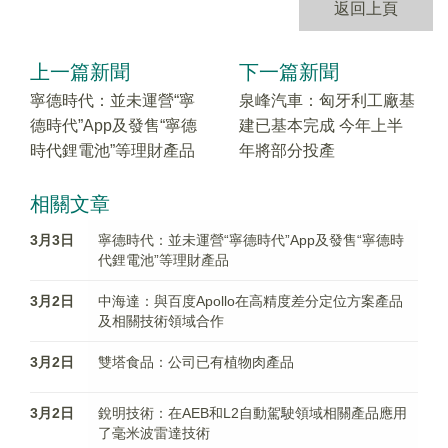
返回上頁
上一篇新聞
下一篇新聞
寧德時代：並未運營“寧
泉峰汽車：匈牙利工廠基
德時代”App及發售“寧德
建已基本完成 今年上半
時代鋰電池”等理財產品
年將部分投產
相關文章
3月3日
寧德時代：並未運營“寧德時代”App及發售“寧德時
代鋰電池”等理財產品
3月2日
中海達：與百度Apollo在高精度差分定位方案產品
及相關技術領域合作
3月2日
雙塔食品：公司已有植物肉產品
3月2日
銳明技術：在AEB和L2自動駕駛領域相關產品應用
了毫米波雷達技術