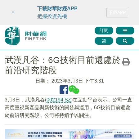
財華智庫網
FINTV
FINMETA
財華證券
媒體矩陣
下載財華財經APP
×
下載APP
智庫沙龍
聯絡我們
把握投資先機
訂閱
简
武漢凡谷：6G技術目前還處於
前沿研究階段
日期：
2023年3月3日 下午3:31
3月3日，武漢凡谷(
002194.SZ
)在互動平台表示，公司一直
高度重視新產品與新技術的開發與運用，6G技術目前還處
於前沿研究階段，公司將持續予以關注。