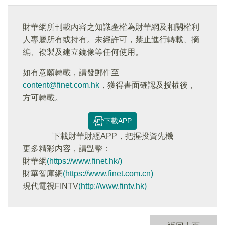
財華網所刊載內容之知識產權為財華網及相關權利
人專屬所有或持有。未經許可，禁止進行轉載、摘
編、複製及建立鏡像等任何使用。
如有意願轉載，請發郵件至
content@finet.com.hk
，獲得書面確認及授權後，
方可轉載。
下載APP
下載財華財經APP，把握投資先機
更多精彩内容，請點擊：
財華網
(https://www.finet.hk/)
財華智庫網
(https://www.finet.com.cn)
現代電視FINTV
(http://www.fintv.hk)