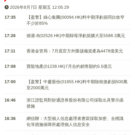
2026年8月7日 星期五 12:05:30
17:35
【盈警】綠心集團(00094.HK)料中期淨虧損同比收窄
不少於85%
17:26
德適-B(02526.HK)中期歸母淨虧損擴大至5588.3萬元
17:11
香港金管局：7月底官方外匯儲備資產為4478億美元
17:08
寶龍地產(01238.HK)7月合約銷售額約5.5億元
17:00
【盈警】中慶股份(01855.HK)料中期除稅後虧損500萬
至2000萬元
16:46
浙江證監局對財通證券股份有限公司採取出具警示函
措施
16:36
網信辦：大型個人信息處理者應當採取加密、去標識
化等措施保障所處理個人信息安全