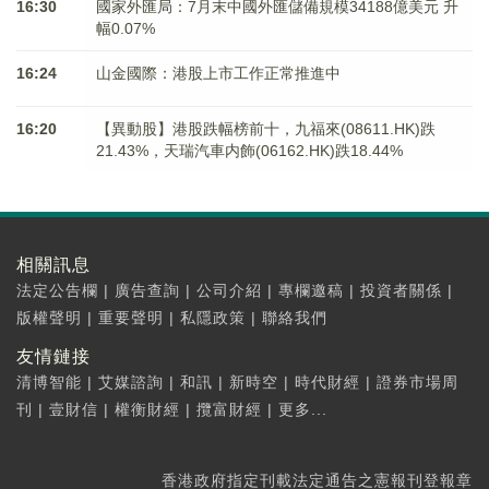
16:30
國家外匯局：7月末中國外匯儲備規模34188億美元 升
幅0.07%
16:24
山金國際：港股上市工作正常推進中
16:20
【異動股】港股跌幅榜前十，九福來(08611.HK)跌
21.43%，天瑞汽車内飾(06162.HK)跌18.44%
相關訊息
法定公告欄
|
廣告查詢
|
公司介紹
|
專欄邀稿
|
投資者關係
|
版權聲明
|
重要聲明
|
私隱政策
|
聯絡我們
友情鏈接
清博智能
|
艾媒諮詢
|
和訊
|
新時空
|
時代財經
|
證券市場周
刊
|
壹財信
|
權衡財經
|
攬富財經
|
更多...
香港政府指定刊載法定通告之憲報刊登報章