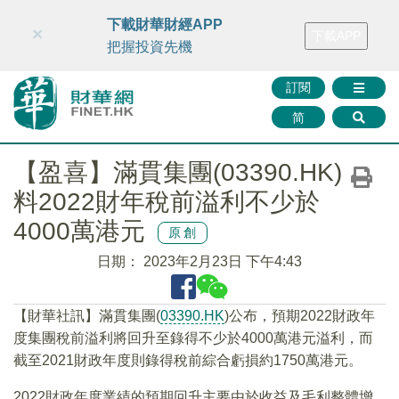
財華智庫網
FINTV
FINMETA
財華證券
媒體矩陣
下載財華財經APP
×
下載APP
智庫沙龍
聯絡我們
把握投資先機
訂閱
简
【盈喜】滿貫集團(03390.HK)
料2022財年稅前溢利不少於
4000萬港元
原創
日期：
2023年2月23日 下午4:43
【財華社訊】滿貫集團(
03390.HK
)公布，預期2022財政年
度集團稅前溢利將回升至錄得不少於4000萬港元溢利，而
截至2021財政年度則錄得稅前綜合虧損約1750萬港元。
2022財政年度業績的預期回升主要由於收益及毛利整體增