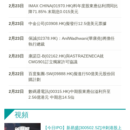
2月23日
IMAX CHINA(01970.HK)料年度股東應佔利潤同比
降71.85% 末期息0.015美元
2月23日
中金公司(03908.HK)擬發行12.5億美元票據
2月23日
保誠(02378.HK)：AnilWadhwani(華康堯)將擔任
執行總裁
2月23日
康諾亞-B(02162.HK)與ASTRAZENECA就
CMG901訂立獨家許可協議
2月22日
百度集團-SW(09888.HK)擬進行50億美元股份回
購計劃
2月22日
數碼通電訊(00315.HK)中期股東應佔溢利升至
2.56億港元 中期息14.5仙
視頻
【今日IPO】新易盛[300502.SZ]冲刺港股上